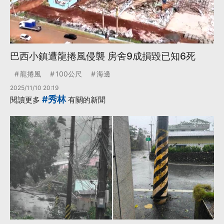
巴西小鎮遭龍捲風侵襲 房舍9成損毀已知6死
龍捲風
100公尺
海邊
2025/11/10 20:19
#秀林
閱讀更多
有關的新聞