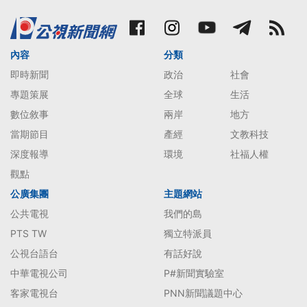
內容
分類
即時新聞
政治
社會
專題策展
全球
生活
數位敘事
兩岸
地方
當期節目
產經
文教科技
深度報導
環境
社福人權
觀點
公廣集團
主題網站
公共電視
我們的島
PTS TW
獨立特派員
公視台語台
有話好說
中華電視公司
P#新聞實驗室
客家電視台
PNN新聞議題中心