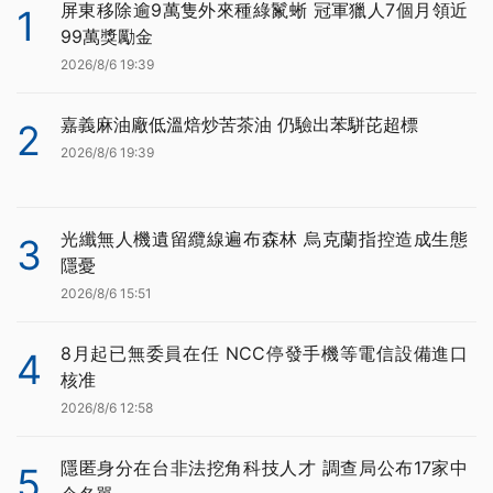
屏東移除逾9萬隻外來種綠鬣蜥 冠軍獵人7個月領近
1
99萬獎勵金
2026/8/6 19:39
嘉義麻油廠低溫焙炒苦茶油 仍驗出苯駢芘超標
2
2026/8/6 19:39
光纖無人機遺留纜線遍布森林 烏克蘭指控造成生態
3
隱憂
2026/8/6 15:51
8月起已無委員在任 NCC停發手機等電信設備進口
4
核准
2026/8/6 12:58
隱匿身分在台非法挖角科技人才 調查局公布17家中
5