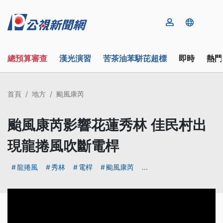
總預算審查
漢光演習
苦茶油苯駢芘超標
即時
熱門
首頁
地方
颱風康芮
颱風康芮影響花蓮秀林 佳民村出
現龍捲風吹斷電桿
龍捲風
秀林
電桿
颱風康芮
...