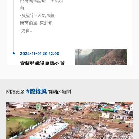
台灣颱風論壇｜天氣特
急
·
·
·
吳聖宇
天氣風險
·
·
康芮颱風
東北角
更多...
2024-11-01 20:12:00
宜蘭碧候溫泉聯外道
路基掏空 修復估需等
到明年
·
·
·
修復
宜蘭
抽水站
#龍捲風
閱讀更多
有關的新聞
·
·
縣政府
道路
更多...