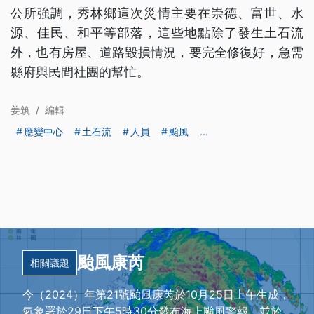
公所強調，秀林鄉這次災情主要在崇德、富世、水
源、佳民、和平等部落，這些地點除了發生土石流
外，也有房屋、道路毀損情況，要完全修復好，急需
縣府與民間社團的幫忙。
姜筑
/
編輯
應變中心
土石流
人員
颱風
...
颱風康芮
相關議題
今（2024）年第21號颱風康芮於10月25日上午生成，
氣象署於29日下午5時30分發布海上颱風警報，並於