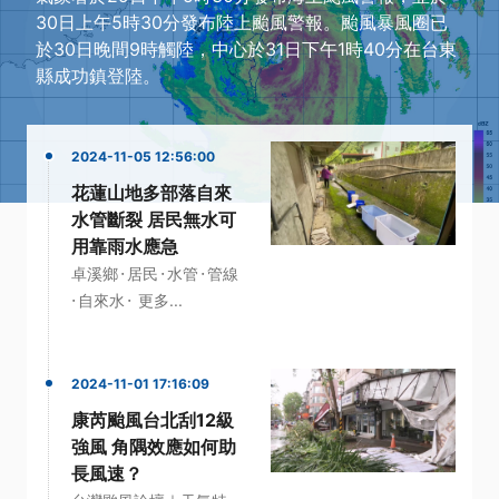
30日上午5時30分發布陸上颱風警報。颱風暴風圈已
於30日晚間9時觸陸，中心於31日下午1時40分在台東
縣成功鎮登陸。
2024-11-05 12:56:00
花蓮山地多部落自來
水管斷裂 居民無水可
用靠雨水應急
·
·
·
卓溪鄉
居民
水管
管線
·
·
自來水
更多...
2024-11-01 17:16:09
康芮颱風台北刮12級
強風 角隅效應如何助
長風速？