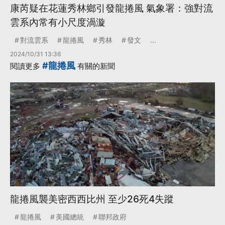
康芮疑在花蓮秀林鄉引發龍捲風 氣象署：強對流
雲系內常有小尺度渦漩
對流雲系
龍捲風
秀林
發文
...
2024/10/31 13:36
#龍捲風
閱讀更多
有關的新聞
龍捲風襲美密西西比州 至少26死4失蹤
龍捲風
美國總統
聯邦政府