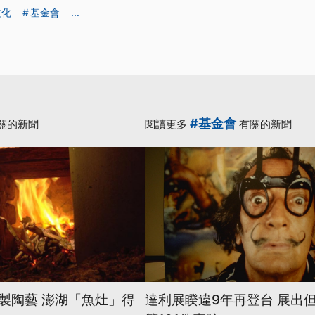
文化
基金會
...
#基金會
關的新聞
閱讀更多
有關的新聞
製陶藝 澎湖「魚灶」得
達利展睽違9年再登台 展出