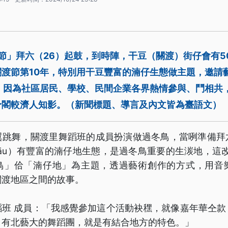
渡節」拜六（26）起鼓，到時陣，干豆（關渡）街仔會有5
關渡節第10年，特別用干豆豐富的湳仔生態做主題，邀請
來，因為社區居民、學校、民間企業各界熱情參與、鬥相共
予閣較濟人知影。（新聞標題、導言及內文皆為臺語文）
翼跳舞，關渡里舞蹈班的成員扮演做過冬鳥，當咧準備拜
-tāu）有豐富的湳仔地生態，是過冬鳥重要的生湠地，這改
鳥」佮「湳仔地」為主題，透過藝術創作的方式，用音
關渡地區之間的故事。
蹈班 成員：「我感覺參加這个活動袂䆀，就像嘉年華仝款
、有北藝大的舞蹈團，就是有結合地方的特色。」