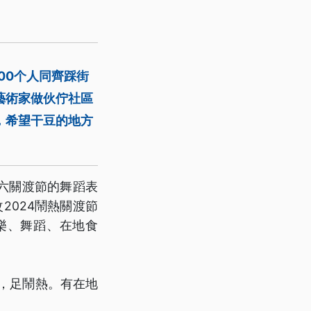
00个人同齊踩街
藝術家做伙佇社區
，希望干豆的地方
六關渡節的舞蹈表
2024鬧熱關渡節
樂、舞蹈、在地食
，足鬧熱。有在地