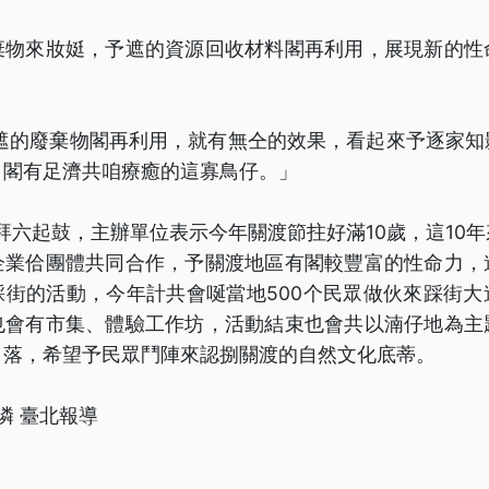
棄物來妝娗，予遮的資源回收材料閣再利用，展現新的性
「遮的廢棄物閣再利用，就有無仝的效果，看起來予逐家知
，閣有足濟共咱療癒的這寡鳥仔。」
節拜六起鼓，主辦單位表示今年關渡節拄好滿10歲，這10
企業佮團體共同合作，予關渡地區有閣較豐富的性命力，
踩街的活動，今年計共會唌當地500个民眾做伙來踩街大
也會有市集、體驗工作坊，活動結束也會共以湳仔地為主
角落，希望予民眾鬥陣來認捌關渡的自然文化底蒂。
潾 臺北報導