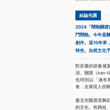
2024「鬧熱關
鬥鬧熱。今年是
創作。這10年
特色、自然文化
對音樂的節奏展
演。關渡（kan
也特別以「過冬
食，去展現人佮
臺北市關渡里舞
的文化、有媽祖