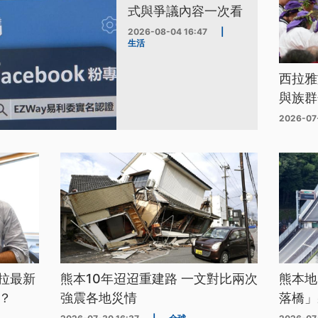
式與爭議內容一次看
2026-08-04 16:47
|
生活
西拉雅
與族群
2026-07
拉最新
熊本10年迢迢重建路 一文對比兩次
熊本地
？
強震各地災情
落橋」