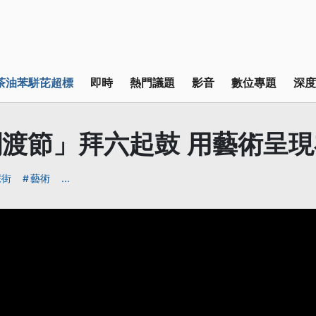
茶油苯駢芘超標
即時
熱門議題
影音
數位專題
深度
渡節」拜六起鼓 用藝術呈
踩街
藝術
...