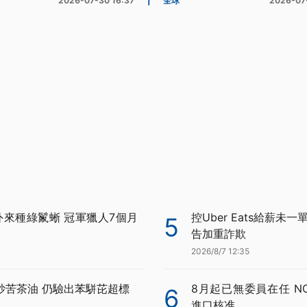
2026-07-30 16:37
|
全球
2026-07
外來種綠鬣蜥 冠軍獵人7個月
控Uber Eats給薪未
5
告加重詐欺
2026/8/7 12:35
炒苦茶油 仍驗出苯駢芘超標
8月起已無委員在任 N
6
進口核准