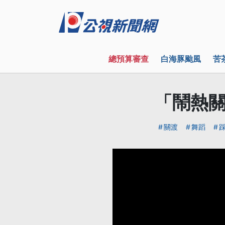
總預算審查
白海豚颱風
苦
「鬧熱關
關渡
舞蹈