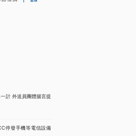
-30 18:54
|
全球
一單一計 外送員團體揚言提
CC停發手機等電信設備