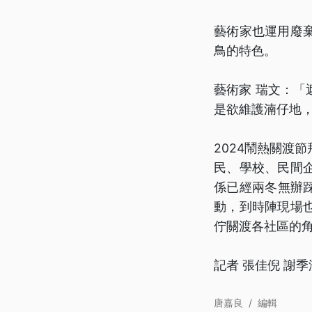
藝術家也運用廢
鳥的特色。
藝術家 瑞文：
是欲維護湳仔地
2024鬧熱關渡
民、學校、民間
係已經兩冬無辦
動，到時陣現場
佇關渡各社區的
記者 張佳倪 謝季
唐嘉良
/
編輯