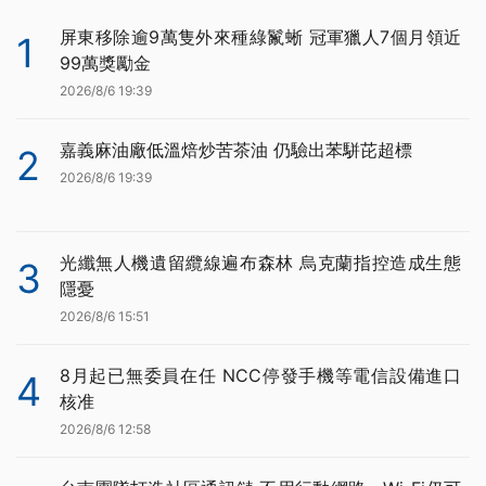
屏東移除逾9萬隻外來種綠鬣蜥 冠軍獵人7個月領近
1
99萬獎勵金
2026/8/6 19:39
嘉義麻油廠低溫焙炒苦茶油 仍驗出苯駢芘超標
2
2026/8/6 19:39
光纖無人機遺留纜線遍布森林 烏克蘭指控造成生態
3
隱憂
2026/8/6 15:51
8月起已無委員在任 NCC停發手機等電信設備進口
4
核准
2026/8/6 12:58