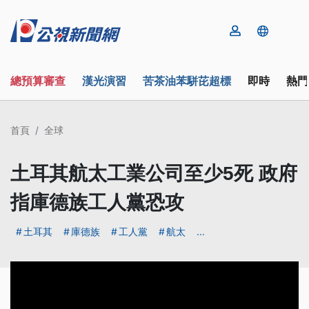
總預算審查
漢光演習
苦茶油苯駢芘超標
即時
熱門
首頁
全球
土耳其航太工業公司至少5死 政府
指庫德族工人黨恐攻
土耳其
庫德族
工人黨
航太
...