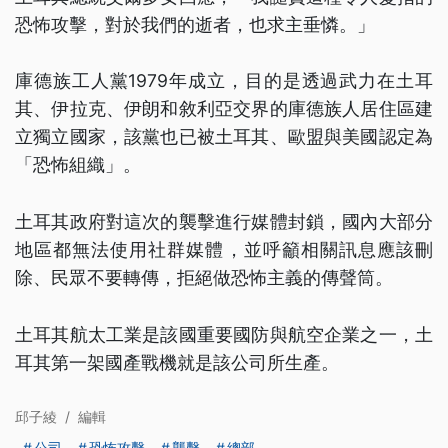
恐怖攻擊，對於我們的逝者，也求主垂憐。」
庫德族工人黨1979年成立，目的是透過武力在土耳
其、伊拉克、伊朗和敘利亞交界的庫德族人居住區建
立獨立國家，該黨也已被土耳其、歐盟與美國認定為
「恐怖組織」。
土耳其政府對這次的襲擊進行媒體封鎖，國內大部分
地區都無法使用社群媒體，並呼籲相關訊息應該刪
除、民眾不要轉傳，拒絕做恐怖主義的傳聲筒。
土耳其航太工業是該國重要國防與航空企業之一，土
耳其第一架國產戰機就是該公司所生產。
邱子綾
/
編輯
公司
恐怖攻擊
襲擊
總部
...