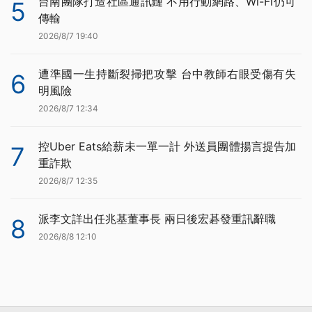
台南團隊打造社區通訊鏈 不用行動網路、Wi-Fi仍可
5
傳輸
2026/8/7 19:40
遭準國一生持斷裂掃把攻擊 台中教師右眼受傷有失
6
明風險
2026/8/7 12:34
控Uber Eats給薪未一單一計 外送員團體揚言提告加
7
重詐欺
2026/8/7 12:35
派李文詳出任兆基董事長 兩日後宏碁發重訊辭職
8
2026/8/8 12:10