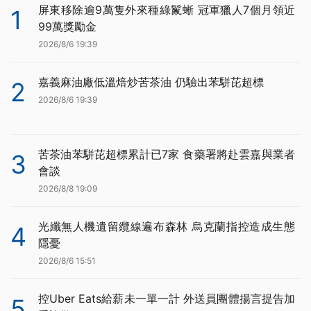
屏東移除逾9萬隻外來種綠鬣蜥 冠軍獵人7個月領近
1
99萬獎勵金
2026/8/6 19:39
嘉義麻油廠低溫焙炒苦茶油 仍驗出苯駢芘超標
2
2026/8/6 19:39
苦茶油苯駢芘超標累計已7家 食藥署將赴雲嘉與業者
3
會談
2026/8/8 19:09
光纖無人機遺留纜線遍布森林 烏克蘭指控造成生態
4
隱憂
2026/8/6 15:51
控Uber Eats給薪未一單一計 外送員團體揚言提告加
5