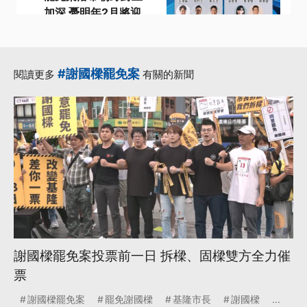
加深 憂明年2月將迎
大罷免潮
·
·
·
基隆市長
朝野
罷免
·
罷免門檻
謝國樑罷免案
#謝國樑罷免案
閱讀更多
有關的新聞
·
更多...
謝國樑罷免案投票前一日 拆樑、固樑雙方全力催
票
謝國樑罷免案
罷免謝國樑
基隆市長
謝國樑
...