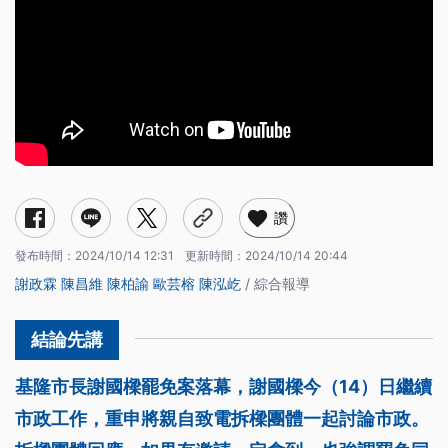
讚
發布時間：
2024/10/14 12:31
更新時間：
2024/10/14 20:44
謝政霖
陳昌維
陳柏諭
歐芸榕
陳泓屹
/ 綜合報導
基隆市長謝國樑罷免案落幕，謝國樑今（14）日繼續
市政工作，重申將親自致電拆樑團體一起討論市政。