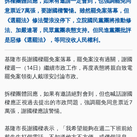
拆樑團體回應，如果有邀請一定會到，也強調罷免同
意票近7萬張，要謝國樑警愓。雖然罷免案落幕，但
《選罷法》修法聲浪沒停下，立院國民黨團將推動修
法、加嚴連署，民眾黨團表態支持。但民進黨團批評
是惡修《選罷法》，等同沒收人民權利。
基隆市長謝國樑罷免案落幕，罷免案沒有過關，謝國
樑週一（14日）繼續市政工作，再度表態將親自致電
罷免案領銜人戴璟安討論市政。
拆樑團體回應，如果有邀請絕對會到，但也喊話謝國
樑應正視過去提出的市政問題，強調罷免同意票近7
萬張，謝國樑應該警愓。
基隆市長謝國樑表示，「我希望能夠在週二下班前給
戴先生打個電話，不知道他方不方便，或傳個訊息，