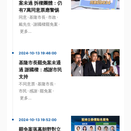
案未過 拆樑團體：仍
有7萬同意票應警惕
·
·
·
同意
基隆市長
市政
·
·
戴先生
謝國樑罷免案
更多...
2024-10-13 19:46:00
基隆市長罷免案未通
過 謝國樑：感謝市民
支持
·
·
不同意票
基隆市長
·
·
·
市民
感謝
罷免案
更多...
2024-10-13 19:52:00
罷免案落幕朝野對立