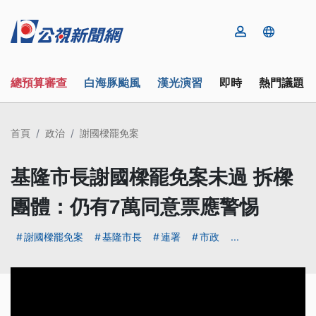
總預算審查
白海豚颱風
漢光演習
即時
熱門議題
首頁
政治
謝國樑罷免案
基隆市長謝國樑罷免案未過 拆樑
團體：仍有7萬同意票應警惕
謝國樑罷免案
基隆市長
連署
市政
...