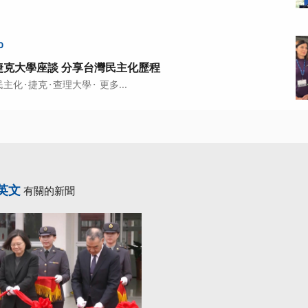
0
捷克大學座談 分享台灣民主化歷程
·
·
·
民主化
捷克
查理大學
更多...
英文
有關的新聞