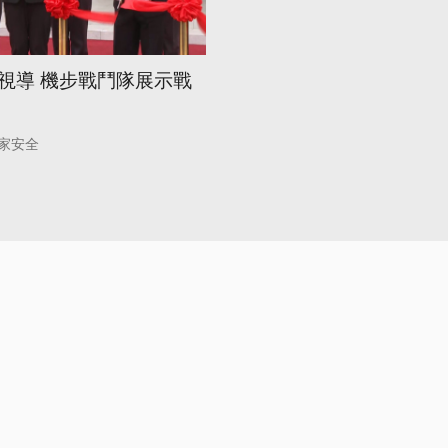
視導 機步戰鬥隊展示戰
家安全