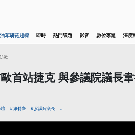
油苯駢芘超標
即時
熱門議題
影音
數位專題
深度
訪歐
歐首站捷克 與參議院議長
論壇
維特齊
參議院議長
...