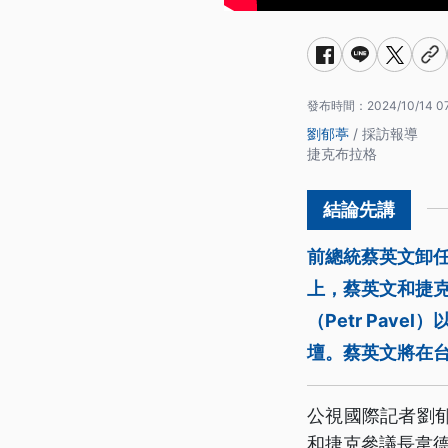
發布時間：
2024/10/14 0
劉郁葶
/ 採訪報導
捷克布拉格
前總統蔡英文卸
上，蔡英文和捷克參
（Petr Pave
壇。蔡英文將在台
公視國際記者劉
和捷克參議長韋