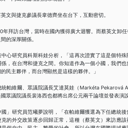
蔡英文與捷克參議長韋德齊坐在台下，互動密切。
20年拜訪台灣，當時在國內獲得廣大迴響。而蔡英文卸
之間的深厚關係。
策中心研究員科斯科娃分析，「這再次證實了這是個特殊
關係，在台灣和捷克之間。你知道作為一個小國，我們也
們的民主夥伴，而台灣顯然是這樣的夥伴。」
帕維爾、眾議院議長艾達莫娃（Markéta Pekarová A
美國眾議院議長裴洛西也都將出席公元兩千論壇並發表演
中國」研究員范曦夢說明，「在帕維爾獲選為下任總統後
捷克的外交政策逐步回歸正常，這種（蔡英文）來訪應該
灣是個自由、民主、繁榮的社會，所以台灣在國際場域應