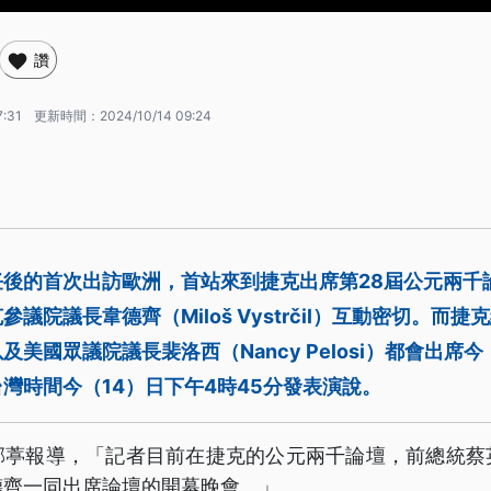
讚
7:31
更新時間：
2024/10/14 09:24
任後的首次出訪歐洲，首站來到捷克出席第28屆公元兩千
議院議長韋德齊（Miloš Vystrčil）互動密切。而捷
l）以及美國眾議院議長裴洛西（Nancy Pelosi）都會出席
灣時間今（14）日下午4時45分發表演說。
郁葶報導，「記者目前在捷克的公元兩千論壇，前總統蔡
德齊一同出席論壇的開幕晚會。」