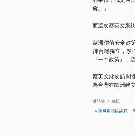
會。」
而這次蔡英文來
歐洲價值安全政
持台灣獨立，然
『一中政策』，
蔡英文此次訪問
為台灣在歐洲建
洪詩宸
/
編輯
美國眾議院議長