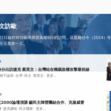
文訪歐
月12日啟程前往歐洲展開為期8日的訪問，這是她在今（2024）
任元首第一人。
0
身分出訪捷克 蔡英文：台灣站在獨裁政權攻擊最前線
·
·
·
·
兩千論壇
台灣
民主
蔡英文
更多...
0
2000論壇演講 籲民主陣營團結合作、克服威脅
·
·
·
爾
捷克總統
民主國家
更多...