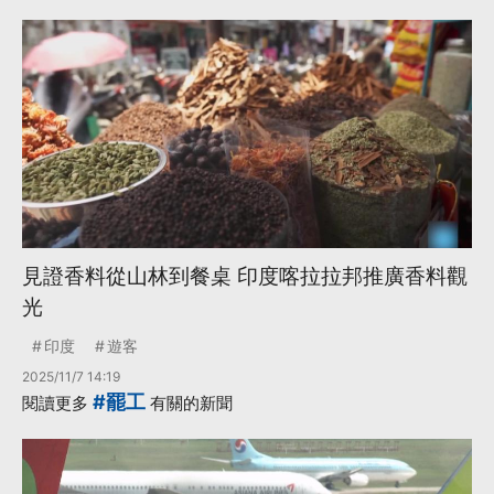
見證香料從山林到餐桌 印度喀拉拉邦推廣香料觀
光
印度
遊客
2025/11/7 14:19
#罷工
閱讀更多
有關的新聞