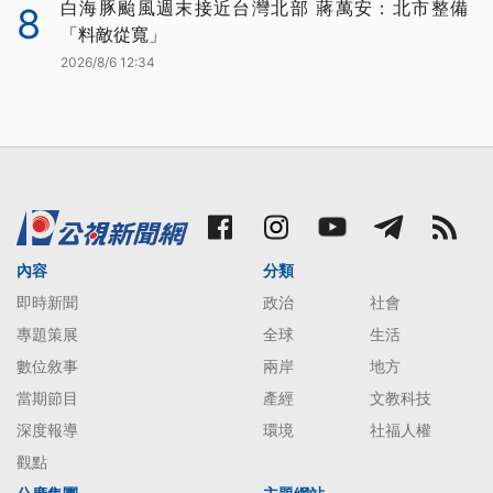
白海豚颱風週末接近台灣北部 蔣萬安：北市整備
8
「料敵從寬」
2026/8/6 12:34
內容
分類
即時新聞
政治
社會
專題策展
全球
生活
數位敘事
兩岸
地方
當期節目
產經
文教科技
深度報導
環境
社福人權
觀點