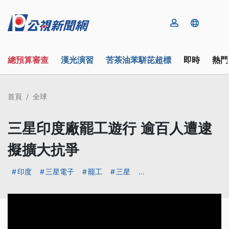
總預算審查
漢光演習
苦茶油苯駢芘超標
即時
熱門
首頁
全球
三星印度廠罷工遊行 逾百人遭逮
擬擴大抗爭
印度
三星電子
罷工
三星
...