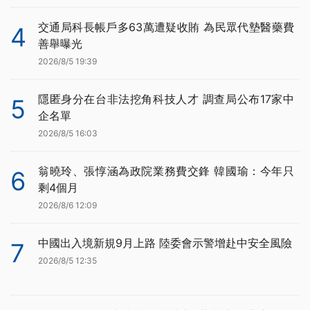
交通局科長帳戶多63萬遭疑收賄 為民眾代墊醫藥費
4
善舉曝光
2026/8/5 19:39
隱匿身分在台非法挖角科技人才 調查局公布17家中
5
企名單
2026/8/5 16:03
翁曉玲、張惇涵為政院業務費交鋒 韓國瑜：今年只
6
剩4個月
2026/8/6 12:09
中國出入境新規9月上路 陸委會示警增赴中安全風險
7
2026/8/5 12:35