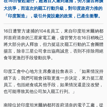
在16日發起遊行，超過百人遭到逮捕，勞方揚言將擴
大抗爭，而這次的罷工行動升級，對印度政府力推的
「印度製造」，吸引外資設廠的政策，已產生衝擊。
16日遭警方逮捕的104名員工，來自印度坦米爾納都
邦首府清奈的三星家電工廠，儘管警方在16日稍晚已
將大部分的人釋放，但力挺這次罷工行動的工會團體
揚言，除非三星公司拿出協商誠意，否則不排除用絕
食等更激烈手段發動抗爭。
印度工會中心地方主席桑達拉詹表示，「如果情況持
續下去，我們可能會採取更進一步決定，來力挺三星
員工，包括絕食或其他手段，如果情況還是沒改變，
也可能導致其他公司加入罷工行列。」
南韓位於印度坦米爾納都邦首府清奈的電子工廠，從