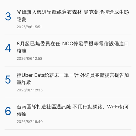
光纖無人機遺留纜線遍布森林 烏克蘭指控造成生態
3
隱憂
2026/8/6 15:51
8月起已無委員在任 NCC停發手機等電信設備進口
4
核准
2026/8/6 12:58
控Uber Eats給薪未一單一計 外送員團體揚言提告加
5
重詐欺
2026/8/7 12:35
台南團隊打造社區通訊鏈 不用行動網路、Wi-Fi仍可
6
傳輸
2026/8/7 19:40