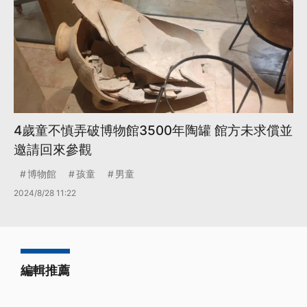
4歲童不慎弄破博物館3500年陶罐 館方未求償並
邀請回來參觀
博物館
孩童
男童
2024/8/28 11:22
編輯推薦