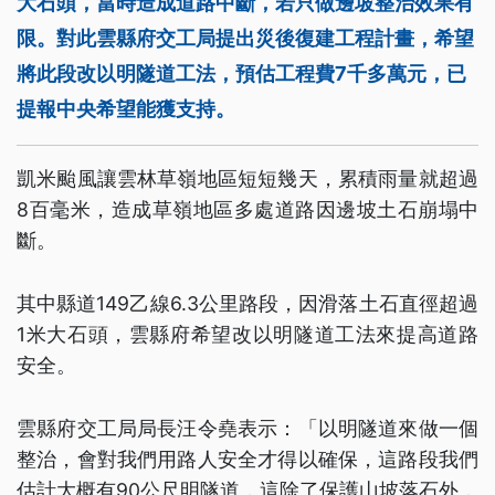
大石頭，當時造成道路中斷，若只做邊坡整治效果有
限。對此雲縣府交工局提出災後復建工程計畫，希望
將此段改以明隧道工法，預估工程費7千多萬元，已
提報中央希望能獲支持。
凱米颱風讓雲林草嶺地區短短幾天，累積雨量就超過
8百毫米，造成草嶺地區多處道路因邊坡土石崩塌中
斷。
其中縣道149乙線6.3公里路段，因滑落土石直徑超過
1米大石頭，雲縣府希望改以明隧道工法來提高道路
安全。
雲縣府交工局局長汪令堯表示：「以明隧道來做一個
整治，會對我們用路人安全才得以確保，這路段我們
估計大概有90公尺明隧道，這除了保護山坡落石外，