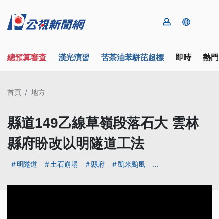
總預算審查
漢光演習
苦茶油苯駢芘超標
即時
熱門
首頁
地方
縣道149乙線草嶺段落石大 雲林
縣府盼改以明隧道工法
明隧道
土石崩塌
縣府
凱米颱風
...