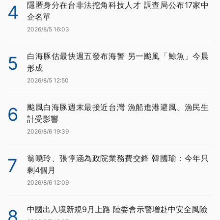
隱匿身分在台非法挖角科技人才 調查局公布17家中
4
企名單
2026/8/5 16:03
白海豚估最快週五發布海警 另一颱風「鯨魚」今晨
5
形成
2026/8/5 12:50
颱風白海豚週末最接近台灣 漁船進港避風、漁民生
6
計受影響
2026/8/6 19:39
翁曉玲、張惇涵為政院業務費交鋒 韓國瑜：今年只
7
剩4個月
2026/8/6 12:09
中國出入境新規9月上路 陸委會示警增赴中安全風險
8