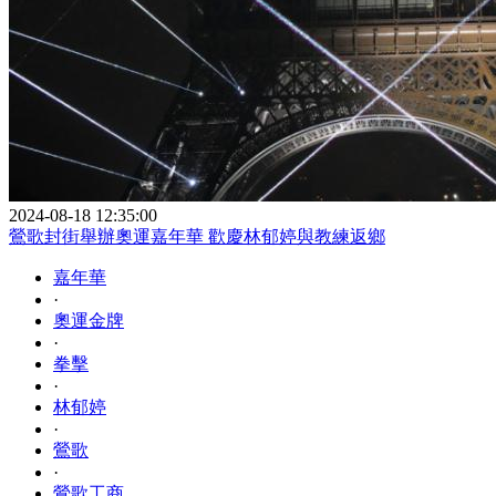
2024-08-18 12:35:00
鶯歌封街舉辦奧運嘉年華 歡慶林郁婷與教練返鄉
嘉年華
·
奧運金牌
·
拳擊
·
林郁婷
·
鶯歌
·
鶯歌工商