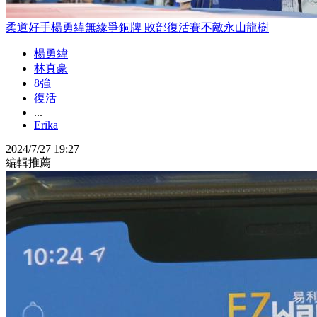
柔道好手楊勇緯無緣爭銅牌 敗部復活賽不敵永山龍樹
楊勇緯
林真豪
8強
復活
...
Erika
2024/7/27 19:27
編輯推薦