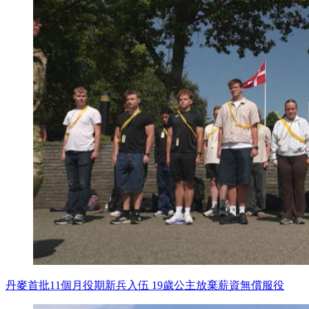
丹麥首批11個月役期新兵入伍 19歲公主放棄薪資無償服役