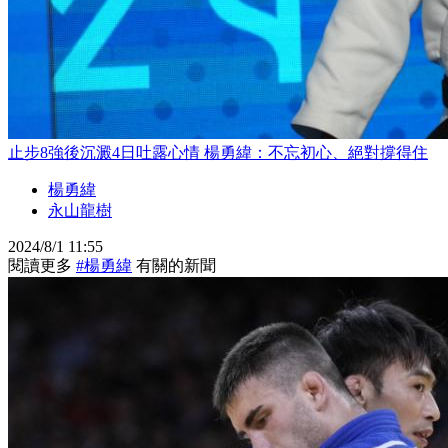
止步8強後沉澱4日吐露心情 楊勇緯：不忘初心、絕對撐得住
楊勇緯
永山龍樹
2024/8/1 11:55
閱讀更多
#楊勇緯
有關的新聞