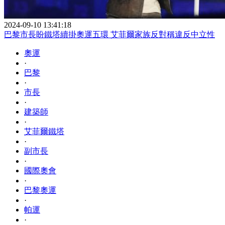
2024-09-10 13:41:18
巴黎市長盼鐵塔續掛奧運五環 艾菲爾家族反對稱違反中立性
奧運
·
巴黎
·
市長
·
建築師
·
艾菲爾鐵塔
·
副市長
·
國際奧會
·
巴黎奧運
·
帕運
·