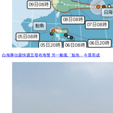
白海豚估最快週五發布海警 另一颱風「鯨魚」今晨形成