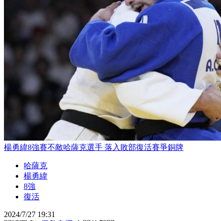
楊勇緯8強賽不敵哈薩克選手 落入敗部復活賽爭銅牌
哈薩克
楊勇緯
8強
復活
2024/7/27 19:31