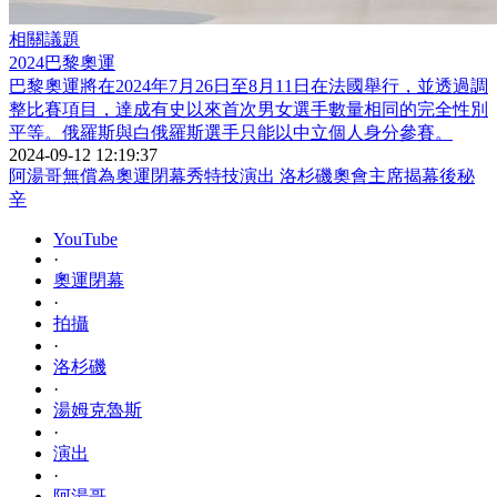
相關議題
2024巴黎奧運
巴黎奧運將在2024年7月26日至8月11日在法國舉行，並透過調
整比賽項目，達成有史以來首次男女選手數量相同的完全性別
平等。俄羅斯與白俄羅斯選手只能以中立個人身分參賽。
2024-09-12 12:19:37
阿湯哥無償為奧運閉幕秀特技演出 洛杉磯奧會主席揭幕後秘
辛
YouTube
·
奧運閉幕
·
拍攝
·
洛杉磯
·
湯姆克魯斯
·
演出
·
阿湯哥