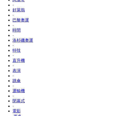
·
好萊塢
·
巴黎奧運
·
時間
·
洛杉磯奧運
·
特技
·
直升機
·
表演
·
跳傘
·
運輸機
·
閉幕式
·
電影