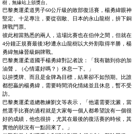
樹，無緣站上頒獎台。
巴黎奧運柔道男子60公斤級的敗部復活賽，楊勇緯眼神
堅定、十足專注，要從宿敵、日本的永山龍樹，拚下銅
牌戰門票。
彼此相當熟悉的兩人，這場比賽也在伯仲之間，但就在
4分鐘正規賽最後3秒遭永山龍樹以大外割取得半勝，楊
勇緯無緣晉級銅牌戰。
巴黎奧運柔道國手楊勇緯對記者說：「我有聽到你的加
油聲，（心情還好嗎？）休息一下。」
以拚獎牌、而且是金牌為目標，結果卻不如預期。比誰
都想贏的楊勇緯，需要時間消化情緒並且休息，暫不受
訪。
巴黎奧運柔道總教練劉文等表示，「他還需要沈澱，當
然選手比賽的過程就是大家每一個人都希望說有一個很
好的成績，他也很拚，尤其在最後的復活賽的時候，其
實他的狀況有一點回來了。」