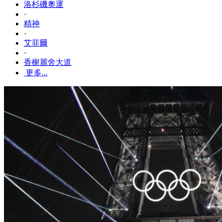
洛杉磯奧運
·
精神
·
艾菲爾
·
香榭麗舍大道
更多...