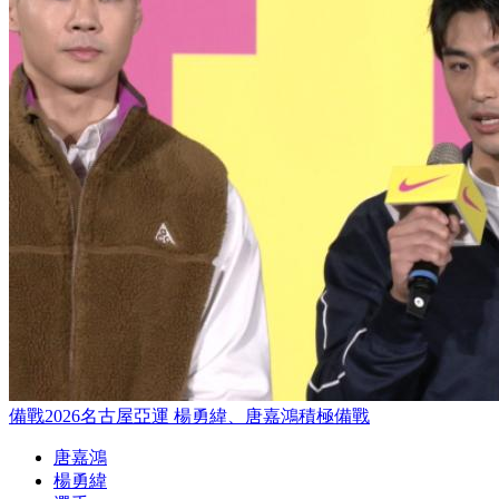
備戰2026名古屋亞運 楊勇緯、唐嘉鴻積極備戰
唐嘉鴻
楊勇緯