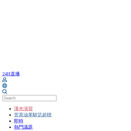
24H直播
漢光演習
苦茶油苯駢芘超標
即時
熱門議題