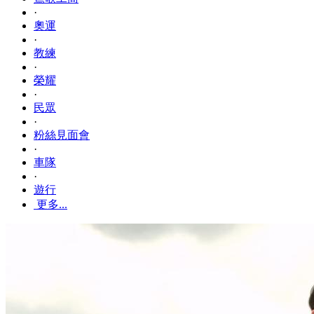
·
奧運
·
教練
·
榮耀
·
民眾
·
粉絲見面會
·
車隊
·
遊行
更多...