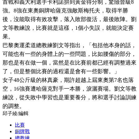
首戰和義大利選手卡利諾拚到黃金得分制，驚險晉級8
強。8強在東奧銅牌哈薩克強敵斯梅托夫，取得半勝
後，沒能取得有效攻擊，落入敗部復活，最後敗陣。劉
文等教練說，比賽就是這樣，1個小失誤，就能決定賽
果。
巴黎奧運柔道總教練劉文等指出，「包括他本身的話，
可能也有一些的身體上的一些問題，比如腰傷的部分，
那也是有在做一個，當然是在比賽前都已經有調整過來
了，但是整個比賽的過程還是會有一些影響。」
女子48公斤級的林真豪，期許超越上屆東奧第7名也落
空，16強賽遭哈薩克對手一本勝，淚灑賽場。劉文等教
練說，從失敗中學習也是重要養分，將和選手討論訓練
的調整。
邱子綾
/
編輯
比賽
銅牌戰
總教練