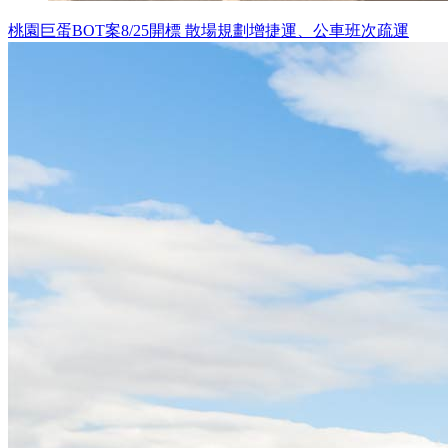
桃園巨蛋BOT案8/25開標 散場規劃增捷運、公車班次疏運