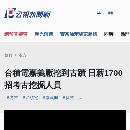
總預算審查
漢光演習
苦茶油苯駢芘超標
即時
熱門
首頁
地方
台積電嘉義廠挖到古蹟 日薪1700
招考古挖掘人員
考古
台積電
嘉義縣
搶救
...