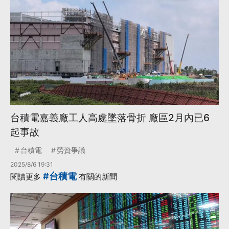
台積電嘉義廠工人高處墜落骨折 廠區2月內已6
起事故
台積電
勞資爭議
2025/8/6 19:31
#台積電
閱讀更多
有關的新聞