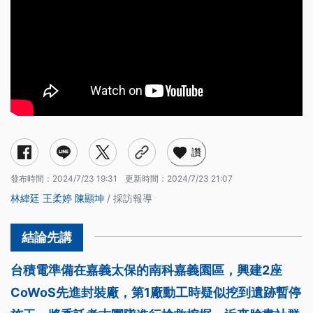
讚
發布時間：
2024/7/23 19:31
更新時間：
2024/7/23 21:07
林緯廷
王柔婷
陳顯坤
/ 採訪報導
台積電準備在嘉義太保的南科嘉義園區，興建2座
CoWoS先進封裝廠，第1廠動工時疑似挖到遺跡暫停