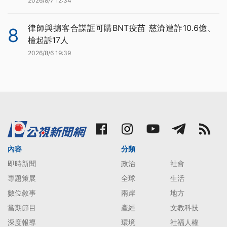
2026/8/7 12:34
律師與掮客合謀誆可購BNT疫苗 慈濟遭詐10.6億、
8
檢起訴17人
2026/8/6 19:39
內容
分類
即時新聞
政治
社會
專題策展
全球
生活
數位敘事
兩岸
地方
當期節目
產經
文教科技
深度報導
環境
社福人權