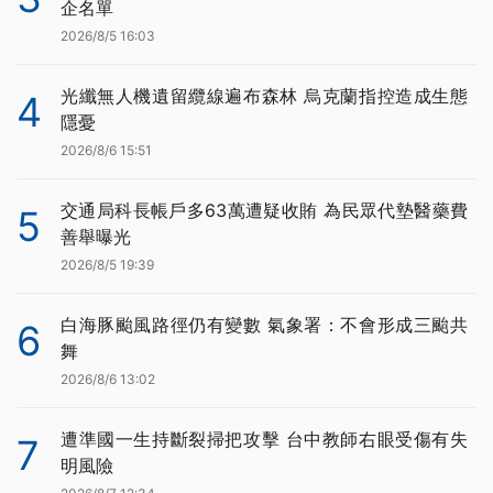
企名單
2026/8/5 16:03
光纖無人機遺留纜線遍布森林 烏克蘭指控造成生態
4
隱憂
2026/8/6 15:51
交通局科長帳戶多63萬遭疑收賄 為民眾代墊醫藥費
5
善舉曝光
2026/8/5 19:39
白海豚颱風路徑仍有變數 氣象署：不會形成三颱共
6
舞
2026/8/6 13:02
遭準國一生持斷裂掃把攻擊 台中教師右眼受傷有失
7
明風險