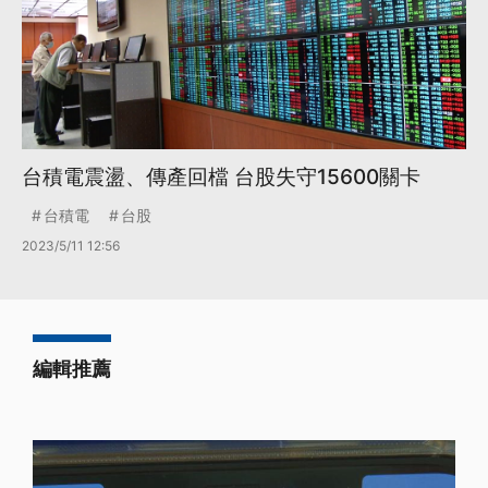
台積電震盪、傳產回檔 台股失守15600關卡
台積電
台股
2023/5/11 12:56
編輯推薦