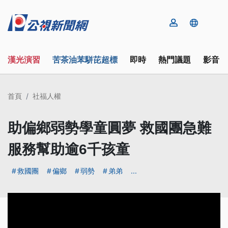
漢光演習
苦茶油苯駢芘超標
即時
熱門議題
影音
首頁
社福人權
助偏鄉弱勢學童圓夢 救國團急難
服務幫助逾6千孩童
救國團
偏鄉
弱勢
弟弟
...