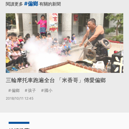
#偏鄉
閱讀更多
有關的新聞
三輪摩托車跑遍全台 「米香哥」傳愛偏鄉
偏鄉
孩子
國小
2018/10/11 12:45