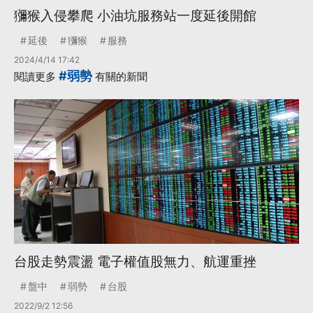
獼猴入侵攀爬 小油坑服務站一度延後開館
延後
獼猴
服務
2024/4/14 17:42
#弱勢
閱讀更多
有關的新聞
台股走勢震盪 電子權值股無力、航運重挫
盤中
弱勢
台股
2022/9/2 12:56