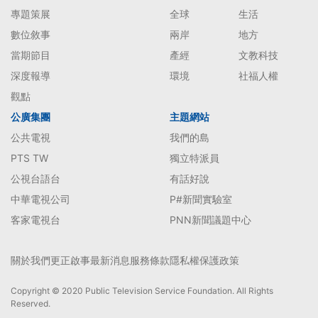
專題策展
全球
生活
數位敘事
兩岸
地方
當期節目
產經
文教科技
深度報導
環境
社福人權
觀點
公廣集團
主題網站
公共電視
我們的島
PTS TW
獨立特派員
公視台語台
有話好說
中華電視公司
P#新聞實驗室
客家電視台
PNN新聞議題中心
關於我們
更正啟事
最新消息
服務條款
隱私權保護政策
Copyright © 2020 Public Television Service Foundation. All Rights
Reserved.