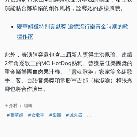
演能貼合鄭華娟的創作風格，詮釋她的多樣風貌。
鄭華娟獲特別貢獻獎 追憶流行樂黃金時期的歌
壇作家
此外，表演陣容還包含上屆新人獎得主洪佩瑜、連續
2年角逐歌王的MC HotDog熱狗、曾獲最佳樂團獎的
重金屬樂團血肉果汁機、「靈魂歌姬」家家等多組歌
手，客、台語音樂獎項常勝軍吉那（楊淑喻）和張秀
卿也將合作演出。
王介村
/
編輯
鄭華娟
女歌手
樂團
滅火器
...