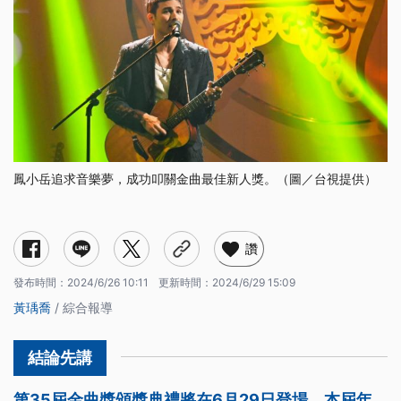
鳳小岳追求音樂夢，成功叩關金曲最佳新人獎。（圖／台視提供）
年度歌曲入圍半數是樂團 最佳樂團成「死亡之組」
楊乃文成入圍大贏家 華語歌后鹿死誰手？
鳳小岳追尋音樂夢 演而優則唱叩關新人獎
日本「生物股長」首度來台 順子重回金曲舞台演出
讚
發布時間：
2024/6/26 10:11
更新時間：
2024/6/29 15:09
黃瑀喬
/ 綜合報導
第35屆金曲獎頒獎典禮將在6月29日登場，本屆年