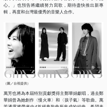
心。」也預告將繼續努力寫歌，期待盡快推出新專
輯，再度和台灣最優秀的音樂人合作。
（圖／台視提供）
萬芳也將為本屆特別貢獻獎得主鄭華娟獻唱，過去鄭
華娟曾為她創作〈慢火車〉和〈孩子氣〉等歌曲。萬
芳透露將帶來由4首經典歌曲所串成的組曲，希望表