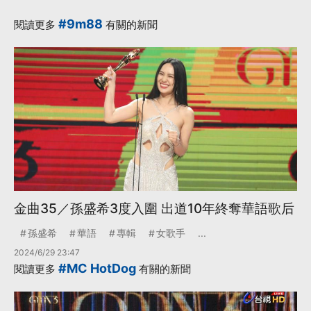
謝眾神明
#9m88
閱讀更多
有關的新聞
·
·
·
台語
台語歌后
女歌手
·
·
感謝
黃妃
更多...
金曲35／孫盛希3度入圍 出道10年終奪華語歌后
孫盛希
華語
專輯
女歌手
...
2024/6/29 23:47
#MC HotDog
閱讀更多
有關的新聞