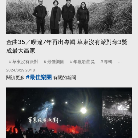
金曲35／睽違7年再出專輯 草東沒有派對奪3獎
成最大贏家
草東沒有派對
最佳樂團
年度歌曲獎
專輯
...
2024/6/29 20:18
#最佳樂團
閱讀更多
有關的新聞