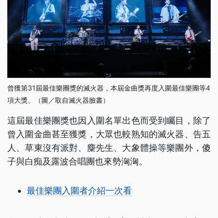
曾獲第31屆最佳樂團獎的滅火器，本屆金曲獎再度入圍最佳樂團等4
項大獎。（圖／取自滅火器臉書）
這屆最佳樂團獎也因入圍名單出色而受到矚目，除了
曾入圍金曲甚至獲獎，大眾也較熟知的滅火器、告五
人、草東沒有派對、麋先生、大象體操等樂團外，傻
子與白痴及露波合唱團也來勢洶洶。
最佳樂團入圍者介紹一次看