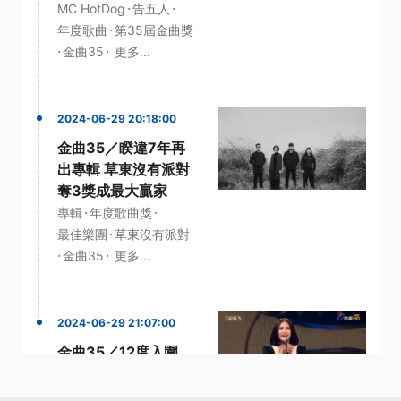
·
·
MC HotDog
告五人
·
年度歌曲
第35屆金曲獎
·
·
金曲35
更多...
2024-06-29 20:18:00
金曲35／睽違7年再
出專輯 草東沒有派對
奪3獎成最大贏家
·
·
專輯
年度歌曲獎
·
最佳樂團
草東沒有派對
·
·
金曲35
更多...
2024-06-29 21:07:00
金曲35／12度入圍、
3度封台語歌后 黃妃
奪最佳台語女歌手感