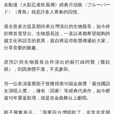
名動漫《火影忍者疾風傳》經典片頭曲〈ブルーバー
ド〉（青鳥）就是許多人青春的回憶。
過去曾多次提及期待來台灣演出的生物股長，如今終
於將首度登台。生物股長說，一直以來都希望能夠跨
越文化和語言的差異，親自將這些歌聲傳遞給大家，
分享音樂的樂趣。
原預計與生物股長合作演出的蘇打綠阿龔（龔鈺
祺），則因身體不適，不克參與。
另一位表演嘉賓順子曾獲得第10屆金曲獎「最佳國語
女演唱人獎」，擁有〈回家〉等經典代表作，如今睽
違10年重返歌壇，就是在金曲舞台上獻唱。
順子興奮表示，「我要回台灣唱歌了，非常非常開