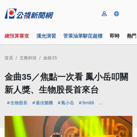
總預算審查
漢光演習
苦茶油苯駢芘超標
即時
熱門
首頁
文教科技
金曲35
金曲35／焦點一次看 鳳小岳叩關
新人獎、生物股長首來台
生物股長
最佳樂團
鳳小岳
9m88
...