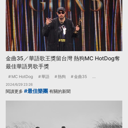
金曲35／華語歌王獎留台灣 熱狗MC HotDog奪
最佳華語男歌手獎
MC HotDog
華語
熱狗
金曲35
...
2024/6/29 23:26
#最佳樂團
閱讀更多
有關的新聞