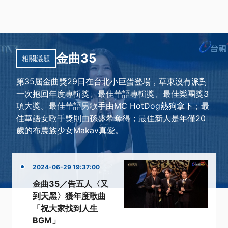
金曲35
相關議題
第35屆金曲獎29日在台北小巨蛋登場，草東沒有派對
一次抱回年度專輯獎、最佳華語專輯獎、最佳樂團獎3
項大獎。最佳華語男歌手由MC HotDog熱狗拿下；最
佳華語女歌手獎則由孫盛希奪得；最佳新人是年僅20
歲的布農族少女Makav真愛。
2024-06-29 19:37:00
金曲35／告五人〈又
到天黑〉獲年度歌曲
「祝大家找到人生
BGM」