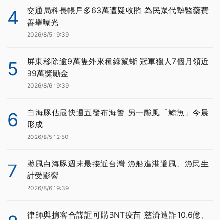
交通局科長帳戶多63萬遭疑收賄 為民眾代墊醫藥費
4
善舉曝光
2026/8/5 19:39
屏東移除逾9萬隻外來種綠鬣蜥 冠軍獵人7個月領近
5
99萬獎勵金
2026/8/6 19:39
白海豚估最快週五發布海警 另一颱風「鯨魚」今晨
6
形成
2026/8/5 12:50
颱風白海豚週末最接近台灣 漁船進港避風、漁民生
7
計受影響
2026/8/6 19:39
律師與掮客合謀誆可購BNT疫苗 慈濟遭詐10.6億、