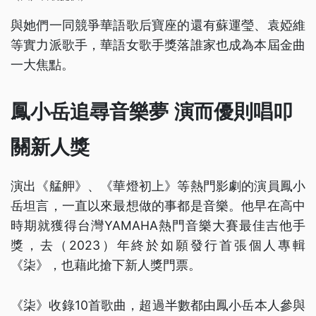
與她們一同競爭華語歌后寶座的還有蘇運瑩、袁婭維
等實力派歌手，華語女歌手獎落誰家也成為本屆金曲
一大焦點。
鳳小岳追尋音樂夢 演而優則唱叩
關新人獎
演出《艋舺》、《華燈初上》等熱門影劇的演員鳳小
岳坦言，一直以來最想做的事都是音樂。他早在高中
時期就獲得台灣YAMAHA熱門音樂大賽最佳吉他手
獎，去（2023）年終於如願發行首張個人專輯
《柒》，也藉此搶下新人獎門票。
《柒》收錄10首歌曲，超過半數都由鳳小岳本人參與