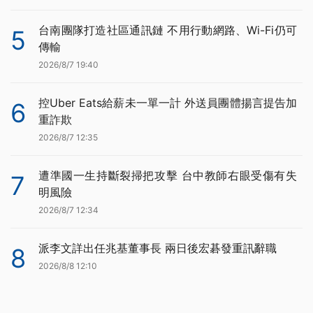
台南團隊打造社區通訊鏈 不用行動網路、Wi-Fi仍可
5
傳輸
2026/8/7 19:40
控Uber Eats給薪未一單一計 外送員團體揚言提告加
6
重詐欺
2026/8/7 12:35
遭準國一生持斷裂掃把攻擊 台中教師右眼受傷有失
7
明風險
2026/8/7 12:34
派李文詳出任兆基董事長 兩日後宏碁發重訊辭職
8
2026/8/8 12:10