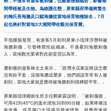
剩，不僅常有遊客被刺傷，也嚴重侵蝕礁岩，影響潮
間帶植被及生物。為維護生態，屏東縣府準備將繁生
的梅氏長海膽及口鰓海膽從當地保育物種除名，7月
起也將針對當地3大潮間帶收觀光保育費。
手指腫脹發黑，有遊客5月初到屏東小琉球浮潛時被
海膽刺傷，引發蜂窩性組織炎。不過看到海膽刺傷
人，當地觀光業者對此卻是習以為常。
遭刺傷的遊客林太太表示，「跟潛水店家反映說怎麼
沒有給手套，這個海膽這麼多，他們就說常常有人被
刺到，當地大家就是覺得被海膽刺到很稀鬆平常。」
屏東縣琉球鄉衛生所主任鄭家霖說明，「被刺傷後，
可用42到45℃的溫水浸泡30到90分鐘，如果疼痛沒
有改善，或是傷口出現感染發炎情形，就應盡速就