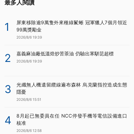
最多人閱讀
屏東移除逾9萬隻外來種綠鬣蜥 冠軍獵人7個月領近
1
99萬獎勵金
2026/8/6 19:39
嘉義麻油廠低溫焙炒苦茶油 仍驗出苯駢芘超標
2
2026/8/6 19:39
光纖無人機遺留纜線遍布森林 烏克蘭指控造成生態
3
隱憂
2026/8/6 15:51
8月起已無委員在任 NCC停發手機等電信設備進口
4
核准
2026/8/6 12:58