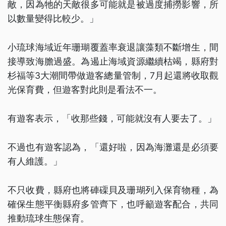
敵，因為牠的天敵很多可能就是被過度捕撈影響，所
以數量變得比較少。」
小琉球海域近年珊瑚覆蓋率衰退讓藻類不斷增生，間
接導致海膽過盛。為遏止海域資源繼續枯竭，縣府對
杉福等3大潮間帶做遊客總量管制，7月起還將收取觀
光保育費，但遊客對此則是看法不一。
有遊客表示，「收那些錢，可能就沒有人要去了。」
不過也有遊客認為，「還好啦，因為海灘還是必須要
有人維護。」
不只收費，縣府也將硨磲貝及珊瑚列入保育物種，為
確保生態平衡縣府多管齊下，也呼籲遊客配合，共同
推動琉球生態保育。