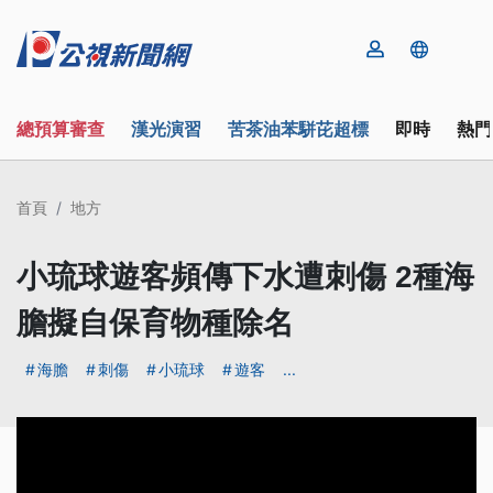
總預算審查
漢光演習
苦茶油苯駢芘超標
即時
熱門
首頁
地方
小琉球遊客頻傳下水遭刺傷 2種海
膽擬自保育物種除名
海膽
刺傷
小琉球
遊客
...