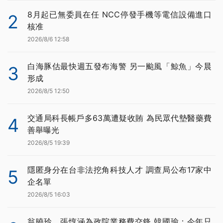
8月起已無委員在任 NCC停發手機等電信設備進口
2
核准
2026/8/6 12:58
白海豚估最快週五發布海警 另一颱風「鯨魚」今晨
3
形成
2026/8/5 12:50
交通局科長帳戶多63萬遭疑收賄 為民眾代墊醫藥費
4
善舉曝光
2026/8/5 19:39
隱匿身分在台非法挖角科技人才 調查局公布17家中
5
企名單
2026/8/5 16:03
翁曉玲、張惇涵為政院業務費交鋒 韓國瑜：今年只