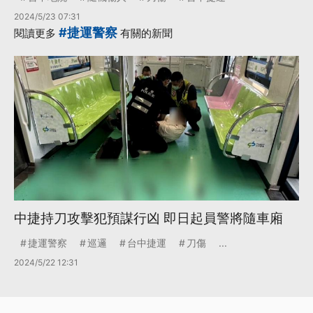
2024/5/23 07:31
#捷運警察
閱讀更多
有關的新聞
中捷持刀攻擊犯預謀行凶 即日起員警將隨車廂
捷運警察
巡邏
台中捷運
刀傷
...
2024/5/22 12:31