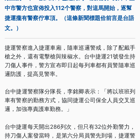
中市警方也宣佈投入112个警察，對這馬開始，逐幫
捷運攏有警察佇車頂。（這條新聞標題佮前言是台語
文。）
捷運警察進入捷運車廂，隨車巡邏警戒，除了配戴手
槍之外，還有電擊槍與辣椒水。台中捷運21號發生持
刀傷人事件，警方宣布即日起每列車都有員警隨車巡
邏防護，提高見警率。
台中捷運警察隊分隊長，李銘卿表示：「將以班班列
車有警察的勤務方式，協同捷運公司保全人員交叉巡
邏，加強專責護車勤務。」
台中捷運每天開出286列次，但只有32位外勤警力，
持刀傷人案發當時，是第六分局員警先到場，捷運警