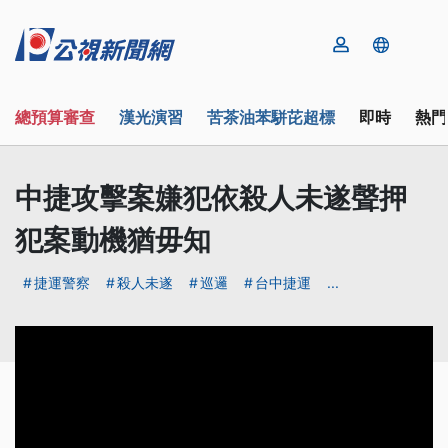
總預算審查
漢光演習
苦茶油苯駢芘超標
即時
熱門
中捷攻擊案嫌犯依殺人未遂聲押
犯案動機猶毋知
捷運警察
殺人未遂
巡邏
台中捷運
...