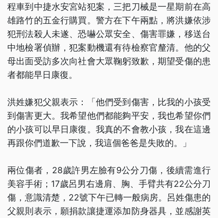
程車到中捷水安宮站犯案，三把刀械是一星期前在高
雄路竹的五金行購買。警方在下午兩點，將洪嫌依涉
犯刑法殺人未遂、恐嚇公眾安全、傷害罪嫌，移送台
中地檢署偵辦，犯案動機還有待檢察官釐清。他的父
母出面受訪多次向社會大眾鞠躬致歉，期望受傷的患
者都能早日康復。
洪姓嫌犯父親表示：「他們受到傷害，比我的小孩受
到傷害更大。我希望他們都能夠平安，我也希望你們
的小孩可以早日康復。我真的不會教小孩，我在這邊
再跟你們道歉一下說，我這個爸爸是失敗的。」
兩位傷者，28歲許男左臉有9公分刀傷，後續需進行
美容手術；17歲呂男右邊肩、胸、手臂共有22公分刀
傷，意識清楚，22號下午已轉一般病房。呂姓傷患的
父親則表示，願捐款讓捷運添加防身器具，並感謝英