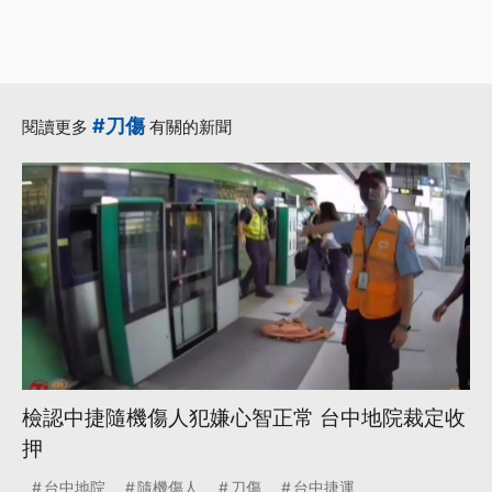
#刀傷
閱讀更多
有關的新聞
檢認中捷隨機傷人犯嫌心智正常 台中地院裁定收
押
台中地院
隨機傷人
刀傷
台中捷運