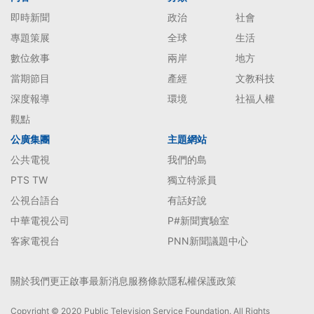
即時新聞
政治
社會
專題策展
全球
生活
數位敘事
兩岸
地方
當期節目
產經
文教科技
深度報導
環境
社福人權
觀點
公廣集團
主題網站
公共電視
我們的島
PTS TW
獨立特派員
公視台語台
有話好說
中華電視公司
P#新聞實驗室
客家電視台
PNN新聞議題中心
關於我們
更正啟事
最新消息
服務條款
隱私權保護政策
Copyright © 2020 Public Television Service Foundation. All Rights