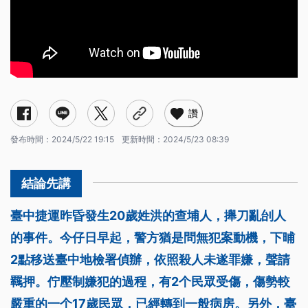
讚
發布時間：
2024/5/22 19:15
更新時間：
2024/5/23 08:39
臺中捷運昨昏發生20歲姓洪的查埔人，攑刀亂刣人
的事件。今仔日早起，警方猶是問無犯案動機，下晡
2點移送臺中地檢署偵辦，依照殺人未遂罪嫌，聲請
羈押。佇壓制嫌犯的過程，有2个民眾受傷，傷勢較
嚴重的一个17歲民眾，已經轉到一般病房。另外，臺