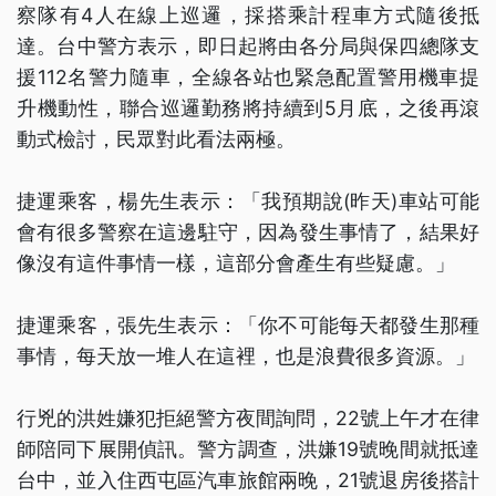
察隊有4人在線上巡邏，採搭乘計程車方式隨後抵
達。台中警方表示，即日起將由各分局與保四總隊支
援112名警力隨車，全線各站也緊急配置警用機車提
升機動性，聯合巡邏勤務將持續到5月底，之後再滾
動式檢討，民眾對此看法兩極。
捷運乘客，楊先生表示：「我預期說(昨天)車站可能
會有很多警察在這邊駐守，因為發生事情了，結果好
像沒有這件事情一樣，這部分會產生有些疑慮。」
捷運乘客，張先生表示：「你不可能每天都發生那種
事情，每天放一堆人在這裡，也是浪費很多資源。」
行兇的洪姓嫌犯拒絕警方夜間詢問，22號上午才在律
師陪同下展開偵訊。警方調查，洪嫌19號晚間就抵達
台中，並入住西屯區汽車旅館兩晚，21號退房後搭計