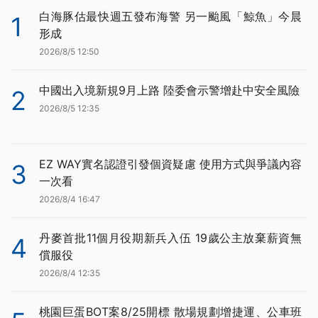
白海豚估最快週五發布海警 另一颱風「鯨魚」今晨
1
形成
2026/8/5 12:50
中國出入境新規9月上路 陸委會示警增赴中安全風險
2
2026/8/5 12:35
EZ WAY實名認證引發個資疑慮 使用方式與爭議內容
3
一次看
2026/8/4 16:47
丹麥首批11個月役期新兵入伍 19歲公主放棄薪資無
4
償服役
2026/8/4 12:35
桃園巨蛋BOT案8/25開標 散場規劃增捷運、公車班