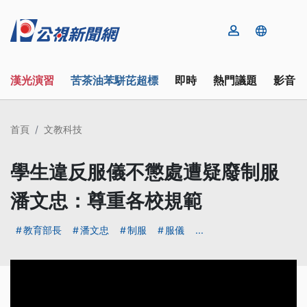
漢光演習
苦茶油苯駢芘超標
即時
熱門議題
影音
首頁
文教科技
學生違反服儀不懲處遭疑廢制服
潘文忠：尊重各校規範
教育部長
潘文忠
制服
服儀
...