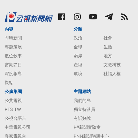
內容
分類
即時新聞
政治
社會
專題策展
全球
生活
數位敘事
兩岸
地方
當期節目
產經
文教科技
深度報導
環境
社福人權
觀點
公廣集團
主題網站
公共電視
我們的島
PTS TW
獨立特派員
公視台語台
有話好說
中華電視公司
P#新聞實驗室
客家電視台
PNN新聞議題中心