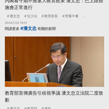
內閣看守期不推重大教育政策 潘文忠：已上路措
施會正常進行
潘文忠
兒少法
教育部長
營養午餐
...
2024/1/23 19:31
#潘文忠
閱讀更多
有關的新聞
教育部宣傳廣告引歧視爭議 潘文忠立法院二度致
歉
潘文忠
教育部
廣告