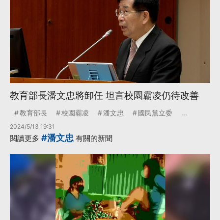
教育部長潘文忠將卸任 坦言校園霸凌仍待改善
教育部長
校園霸凌
潘文忠
國民黨立委
...
2024/5/13 19:31
#潘文忠
閱讀更多
有關的新聞