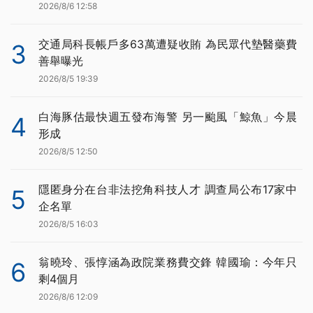
2026/8/6 12:58
交通局科長帳戶多63萬遭疑收賄 為民眾代墊醫藥費
3
善舉曝光
2026/8/5 19:39
白海豚估最快週五發布海警 另一颱風「鯨魚」今晨
4
形成
2026/8/5 12:50
隱匿身分在台非法挖角科技人才 調查局公布17家中
5
企名單
2026/8/5 16:03
翁曉玲、張惇涵為政院業務費交鋒 韓國瑜：今年只
6
剩4個月
2026/8/6 12:09