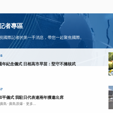
記者專區
視國際記者的第一手消息，帶您一起聚焦國際。
35
週年紀念儀式 日相高市早苗：堅守不擁核武
57
和平儀式 我駐日代表連兩年獲邀出席
·
·
廣島
廣島原爆
更多...