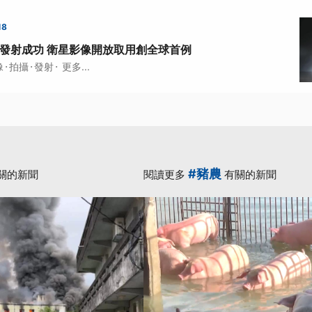
18
發射成功 衛星影像開放取用創全球首例
·
·
·
像
拍攝
發射
更多...
#豬農
關的新聞
閱讀更多
有關的新聞