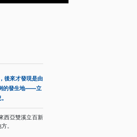
炎，後來才發現是由
個病例的發生地——立
況。
來西亞雙溪立百新
地方。