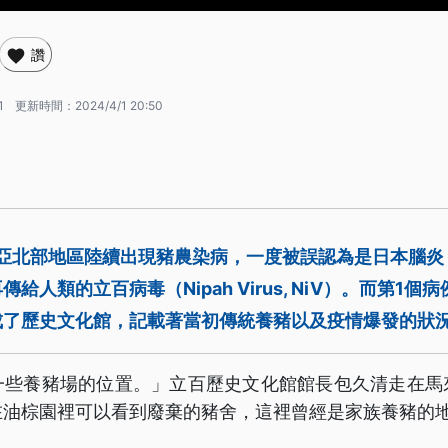
讚
1
更新時間：
2024/4/1 20:50
西亞北部地區陸續出現豬農染病，一度被誤認為是日本腦
給人類的立百病毒（Nipah Virus, NiV）。而第1
成了歷史文化館，記載著當初傳統養豬以及疫情爆發的狀
一些養豬場的位置。」立百歷史文化館館長包久清走在馬
在油棕園裡可以看到廢棄的豬舍，這裡曾經是家族養豬的