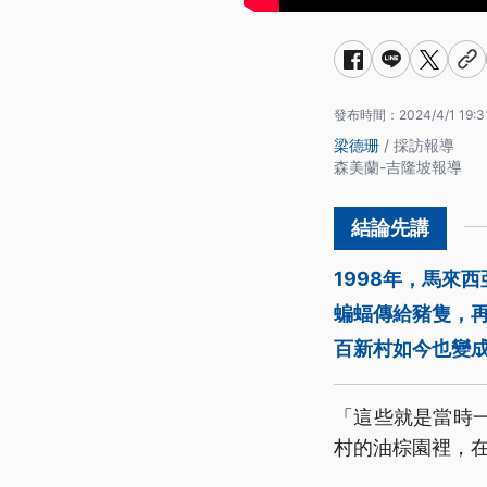
發布時間：
2024/4/1 19:3
梁德珊
/ 採訪報導
森美蘭-吉隆坡報導
1998年，馬來
蝙蝠傳給豬隻，再傳
百新村如今也變
「這些就是當時
村的油棕園裡，