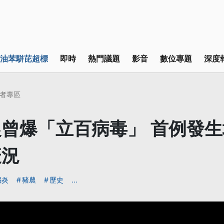
油苯駢芘超標
即時
熱門議題
影音
數位專題
深度
者專區
曾爆「立百病毒」 首例發
疫況
腦炎
豬農
歷史
...