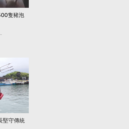
00隻豬泡
..
長堅守傳統