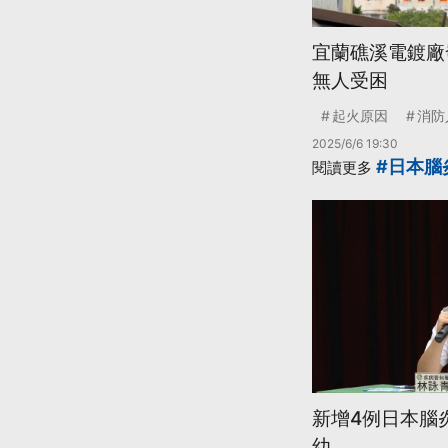
宜蘭礁溪電鍍廠
無人受困
起火原因
消防
2025/6/6 19:30
#日本腦
閱讀更多
新增4例日本腦
幼