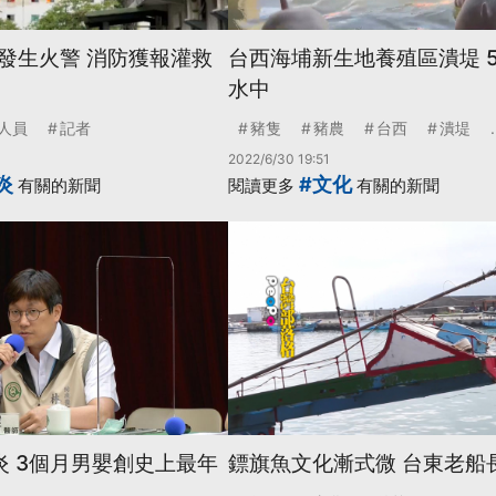
發生火警 消防獲報灌救
台西海埔新生地養殖區潰堤 5
水中
人員
記者
豬隻
豬農
台西
潰堤
.
2022/6/30 19:51
炎
#文化
有關的新聞
閱讀更多
有關的新聞
炎 3個月男嬰創史上最年
鏢旗魚文化漸式微 台東老船