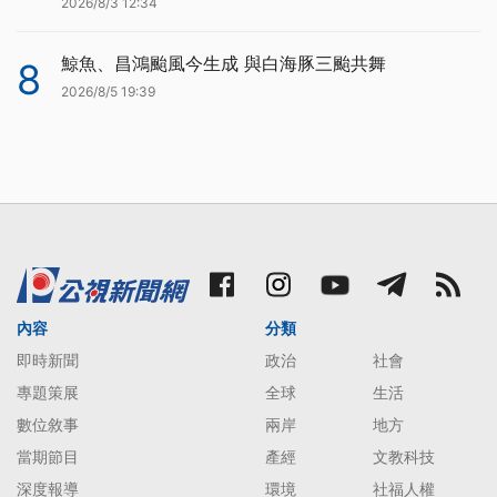
2026/8/3 12:34
鯨魚、昌鴻颱風今生成 與白海豚三颱共舞
8
2026/8/5 19:39
內容
分類
即時新聞
政治
社會
專題策展
全球
生活
數位敘事
兩岸
地方
當期節目
產經
文教科技
深度報導
環境
社福人權