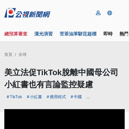
總預算審查
漢光演習
苦茶油苯駢芘超標
即時
熱門
首頁
全球
美立法促TikTok脫離中國母公司
小紅書也有言論監控疑慮
TikTok
小紅書
應用程式
中國
...