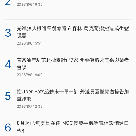
2
2026/8/6 19:39
光纖無人機遺留纜線遍布森林 烏克蘭指控造成生態
3
隱憂
2026/8/6 15:51
苦茶油苯駢芘超標累計已7家 食藥署將赴雲嘉與業者
4
會談
2026/8/8 19:09
控Uber Eats給薪未一單一計 外送員團體揚言提告加
5
重詐欺
2026/8/7 12:35
8月起已無委員在任 NCC停發手機等電信設備進口
6
核准