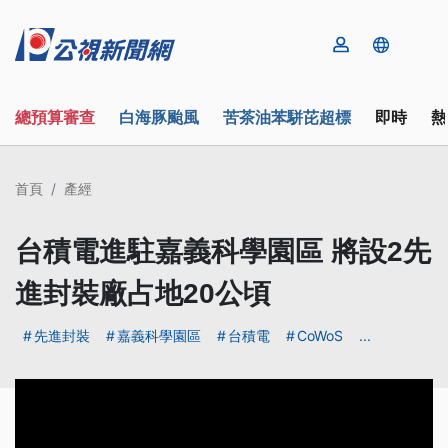
總預算審查
白海豚颱風
苦茶油苯駢芘超標
即時
熱
首頁
產經
台積電進駐嘉義科學園區 將設2先
進封裝廠占地20公頃
先進封裝
嘉義科學園區
台積電
CoWoS
...