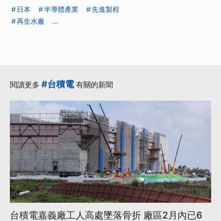
日本
半導體產業
先進製程
再生水廠
...
#台積電
閱讀更多
有關的新聞
台積電嘉義廠工人高處墜落骨折 廠區2月內已6