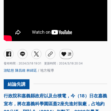
讚
發布時間：
2024/3/18 19:31
更新時間：
2024/3/18 20:34
游騐慈
陳昌維
林緯廷
/ 地方報導
行政院和嘉義縣政府以及台積電，今（18）日在嘉義
宣布，將在嘉義科學園區蓋2座先進封裝廠，占地約