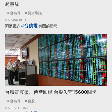
起事故
台積電
勞資爭議
2025/8/6 19:31
#台積電
閱讀更多
有關的新聞
台積電震盪、傳產回檔 台股失守15600關卡
台積電
台股
2023/5/11 12:56