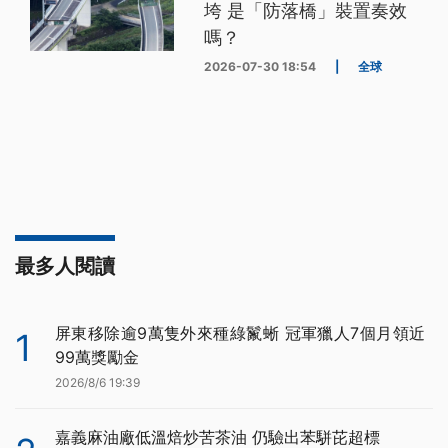
垮 是「防落橋」裝置奏效
嗎？
2026-07-30 18:54
|
全球
最多人閱讀
屏東移除逾9萬隻外來種綠鬣蜥 冠軍獵人7個月領近
1
99萬獎勵金
2026/8/6 19:39
嘉義麻油廠低溫焙炒苦茶油 仍驗出苯駢芘超標