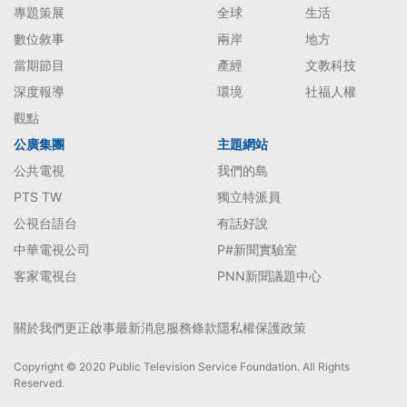
專題策展
全球
生活
數位敘事
兩岸
地方
當期節目
產經
文教科技
深度報導
環境
社福人權
觀點
公廣集團
主題網站
公共電視
我們的島
PTS TW
獨立特派員
公視台語台
有話好說
中華電視公司
P#新聞實驗室
客家電視台
PNN新聞議題中心
關於我們
更正啟事
最新消息
服務條款
隱私權保護政策
Copyright © 2020 Public Television Service Foundation. All Rights
Reserved.