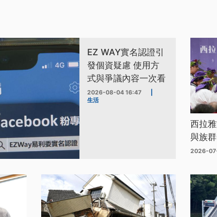
EZ WAY實名認證引
發個資疑慮 使用方
式與爭議內容一次看
2026-08-04 16:47
|
生活
西拉雅
與族群
2026-07