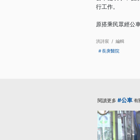
行工作。
原搭乘民眾經公
洪詩宸
/
編輯
長庚醫院
#公車
閱讀更多
有