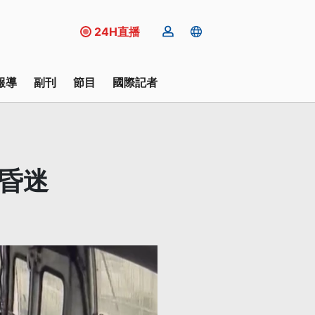
24H直播
報導
副刊
節目
國際記者
昏迷