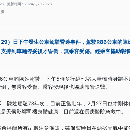
:26
更新時間：
2024/2/29 20:28
報導
29）日下午發生公車駕駛昏迷事件，駕駛R86公車的陳
力支撐到車輛停妥後才昏倒，無乘客受傷。經乘客協助報
86公車的陳姓駕駛，下午5時多行經七堵大華橋時身體
昏倒，無乘客受傷。乘客發現後也協助報警送醫。
，陳姓駕駛73年次，目前正當壯年，2月27日也才剛
除是天侯影響司機身體健康，目前還在長庚醫院急救中。
續會提醒所有司機注意保暖，確保駕駛員在惡劣天氣中能