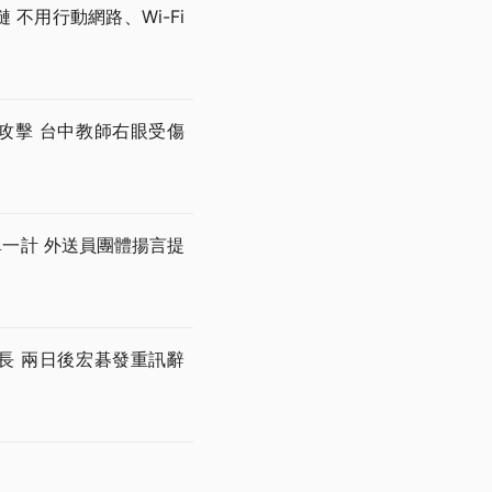
不用行動網路、Wi-Fi
攻擊 台中教師右眼受傷
一單一計 外送員團體揚言提
長 兩日後宏碁發重訊辭