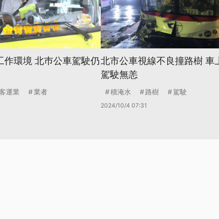
工作環境 北巿公車駕駛仍
北市公車視線不良撞路樹 車
駕駛無恙
客運業
業者
積淹水
路樹
駕駛
2024/10/4 07:31