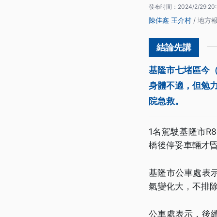
發布時間：
2024/2/29 20
陳佳鑫
王介村
/ 地方
基隆市七堵區今（
身體不適，但勉
院急救。
1名駕駛基隆市R
橋後停妥車輛才
基隆市公車處表示
氣變化大，不排
公車處表示，後