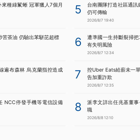
外來種綠鬣蜥 冠軍獵人7個月
台南團隊打造社區通訊鏈 
5
仍可傳輸
2026/8/7 19:40
炒苦茶油 仍驗出苯駢芘超標
遭準國一生持斷裂掃把
6
有失明風險
2026/8/7 12:34
線遍布森林 烏克蘭指控造成
控Uber Eats給薪未
7
告加重詐欺
2026/8/7 12:35
任 NCC停發手機等電信設備
派李文詳出任兆基董事
8
職
2026/8/8 12:10