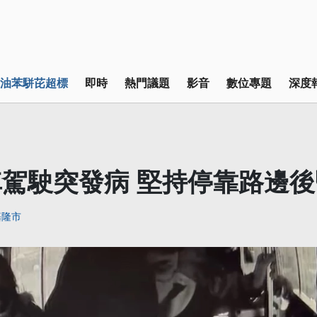
油苯駢芘超標
即時
熱門議題
影音
數位專題
深度
駕駛突發病 堅持停靠路邊後
基隆市