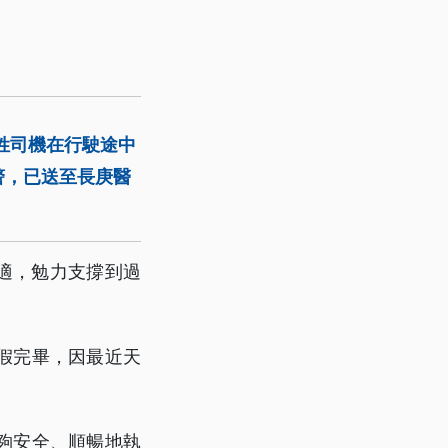
姓司機在行駛途中
警，已送至長庚醫
不適，勉力支撐到過
休假完畢，因最近天
夠安全、順暢地執