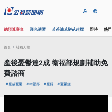
總預算審查
漢光演習
苦茶油苯駢芘超標
即時
熱門
首頁
社福人權
產後憂鬱達2成 衛福部規劃補助免
費諮商
產後憂鬱
衛福部
產婦
憂鬱症
...