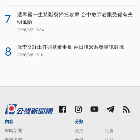
遭準國一生持斷裂掃把攻擊 台中教師右眼受傷有失
7
明風險
2026/8/7 12:34
派李文詳出任兆基董事長 兩日後宏碁發重訊辭職
8
2026/8/8 12:10
內容
分類
即時新聞
政治
社會
專題策展
全球
生活