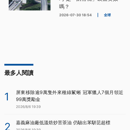
嗎？
2026-07-30 18:54
|
全球
最多人閱讀
屏東移除逾9萬隻外來種綠鬣蜥 冠軍獵人7個月領近
1
99萬獎勵金
2026/8/6 19:39
嘉義麻油廠低溫焙炒苦茶油 仍驗出苯駢芘超標
2
2026/8/6 19:39