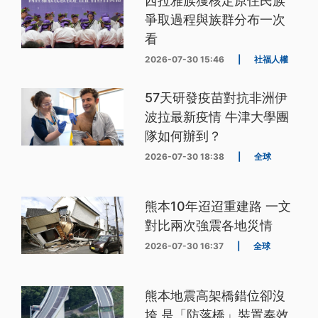
西拉雅族獲核定原住民族
爭取過程與族群分布一次
看
2026-07-30 15:46
|
社福人權
57天研發疫苗對抗非洲伊
波拉最新疫情 牛津大學團
隊如何辦到？
2026-07-30 18:38
|
全球
熊本10年迢迢重建路 一文
對比兩次強震各地災情
2026-07-30 16:37
|
全球
熊本地震高架橋錯位卻沒
垮 是「防落橋」裝置奏效