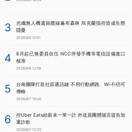
光纖無人機遺留纜線遍布森林 烏克蘭指控造成生態
3
隱憂
2026/8/6 15:51
8月起已無委員在任 NCC停發手機等電信設備進口
4
核准
2026/8/6 12:58
台南團隊打造社區通訊鏈 不用行動網路、Wi-Fi仍可
5
傳輸
2026/8/7 19:40
控Uber Eats給薪未一單一計 外送員團體揚言提告加
6
重詐欺
2026/8/7 12:35