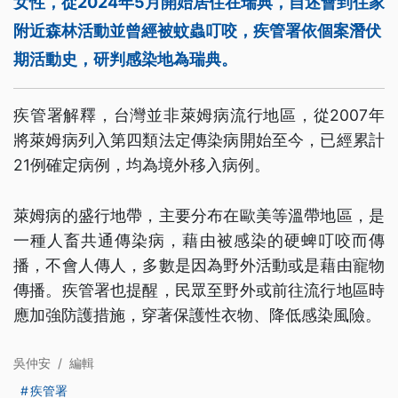
女性，從2024年5月開始居住在瑞典，自述會到住家
附近森林活動並曾經被蚊蟲叮咬，疾管署依個案潛伏
期活動史，研判感染地為瑞典。
疾管署解釋，台灣並非萊姆病流行地區，從2007年
將萊姆病列入第四類法定傳染病開始至今，已經累計
21例確定病例，均為境外移入病例。
萊姆病的盛行地帶，主要分布在歐美等溫帶地區，是
一種人畜共通傳染病，藉由被感染的硬蜱叮咬而傳
播，不會人傳人，多數是因為野外活動或是藉由寵物
傳播。疾管署也提醒，民眾至野外或前往流行地區時
應加強防護措施，穿著保護性衣物、降低感染風險。
吳仲安
/
編輯
疾管署