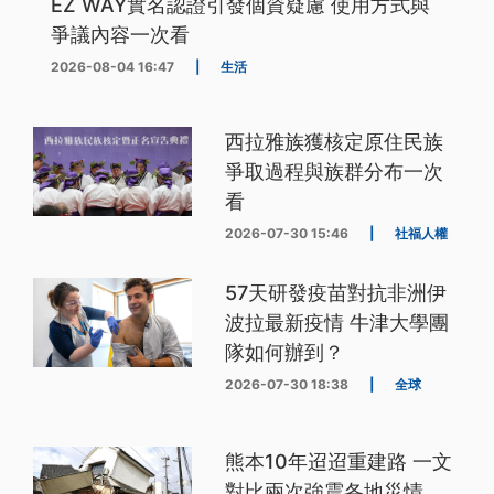
EZ WAY實名認證引發個資疑慮 使用方式與
爭議內容一次看
2026-08-04 16:47
|
生活
西拉雅族獲核定原住民族
爭取過程與族群分布一次
看
2026-07-30 15:46
|
社福人權
57天研發疫苗對抗非洲伊
波拉最新疫情 牛津大學團
隊如何辦到？
2026-07-30 18:38
|
全球
熊本10年迢迢重建路 一文
對比兩次強震各地災情