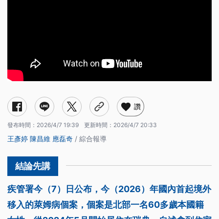
讚
發布時間：
2026/4/7 19:39
更新時間：
2026/4/7 20:33
王彥婷
陳昌維
應磊奇
/ 綜合報導
疾管署今（7）日公布，今（2026）年國內首起境外
移入的萊姆病個案，個案是北部一名60多歲本國籍