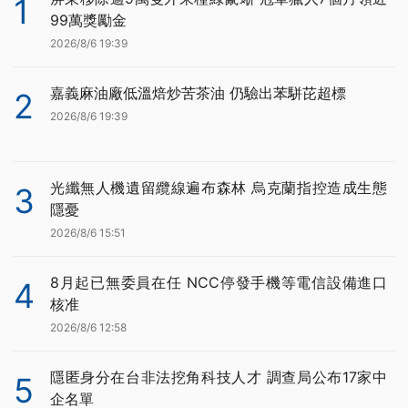
1
99萬獎勵金
2026/8/6 19:39
嘉義麻油廠低溫焙炒苦茶油 仍驗出苯駢芘超標
2
2026/8/6 19:39
光纖無人機遺留纜線遍布森林 烏克蘭指控造成生態
3
隱憂
2026/8/6 15:51
8月起已無委員在任 NCC停發手機等電信設備進口
4
核准
2026/8/6 12:58
隱匿身分在台非法挖角科技人才 調查局公布17家中
5
企名單