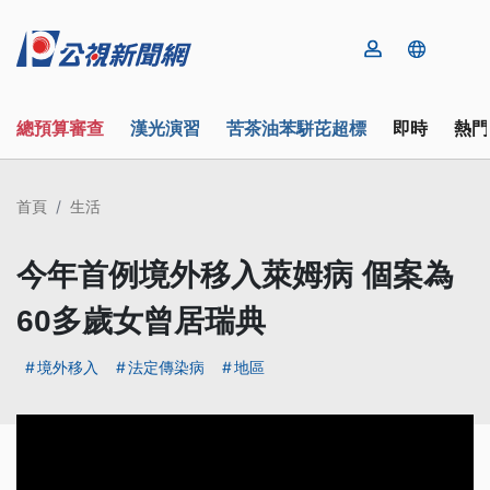
總預算審查
漢光演習
苦茶油苯駢芘超標
即時
熱門
首頁
生活
今年首例境外移入萊姆病 個案為
60多歲女曾居瑞典
境外移入
法定傳染病
地區