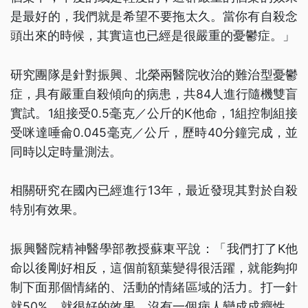
是最好的，我們就是希望不要拖太久。當你有自殺念
頭出來的時候，其實這也已經是很嚴重的憂鬱症。」
研究團隊是針對振興、北榮兩醫院收治的難治型憂鬱
症，具有嚴重自殺傾向的病患，共84人進行隨機雙盲
實試。1組接受0.5毫克／公斤的K他命，1組控制組接
受咪達唾侖0.045毫克／公斤，歷時40分鐘完成，並
同時以定時量測法。
相關研究在國內已經進行13年，最近發現其對於自殺
特別有效果。
振興醫院精神醫學部教授蘇東平說：「我們打了K他
命以後剛好相反，這個前額葉變得很活躍，就能夠抑
制下面那個情緒的、活動的情緒區域的活力。打一針
就50%，就很好的效果，沒有一個病人變成成癮性，