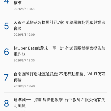
4
核准
2026/8/6 12:58
苦茶油苯駢芘超標累計已7家 食藥署將赴雲嘉與業者
5
會談
2026/8/8 19:09
控Uber Eats給薪未一單一計 外送員團體揚言提告加
6
重詐欺
2026/8/7 12:35
台南團隊打造社區通訊鏈 不用行動網路、Wi-Fi仍可
7
傳輸
2026/8/7 19:40
遭準國一生持斷裂掃把攻擊 台中教師右眼受傷有失
8
明風險