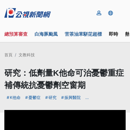
總預算審查
白海豚颱風
苦茶油苯駢芘超標
即時
熱
首頁
文教科技
研究：低劑量K他命可治憂鬱重症
補傳統抗憂鬱劑空窗期
K他命
憂鬱症
研究
振興醫院
...