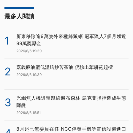
最多人閱讀
屏東移除逾9萬隻外來種綠鬣蜥 冠軍獵人7個月領近
1
99萬獎勵金
2026/8/6 19:39
嘉義麻油廠低溫焙炒苦茶油 仍驗出苯駢芘超標
2
2026/8/6 19:39
光纖無人機遺留纜線遍布森林 烏克蘭指控造成生態
3
隱憂
2026/8/6 15:51
8月起已無委員在任 NCC停發手機等電信設備進口