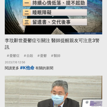
李玟辭世憂鬱症引關注 醫師提醒親友可注意3警
訊
憂鬱症
自殺
憂鬱
醫師
2023/7/6 12:56
#K他命
閱讀更多
有關的新聞