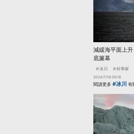
減緩海平面上升
底簾幕
冰川
科學家
2024/7/18 09:18
#冰川
閱讀更多
有