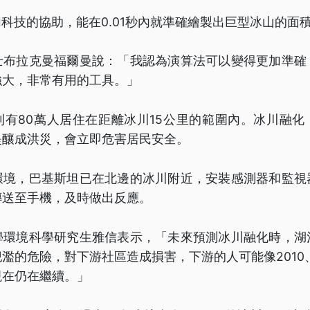
I科技的協助，能在0.01秒內就準確繪製出巨型冰山的面
士布拉克曼福爾曼說：「我認為演算法可以變得更加準確
強大，非常有用的工具。」
則有80萬人居住在距離冰川15公里的範圍內。冰川融化
堤釀成洪災，會立即危害居民安全。
環境，巴基斯坦已在北邊的冰川附近，安裝感測器和監視
傳送至手機，及時做出反應。
學環境科學研究生雅信表示，「未來預測冰川融化時，湖
濫的危險，對下游社區造成損害，下游的人可能像2010、
現在仍在繼續。」