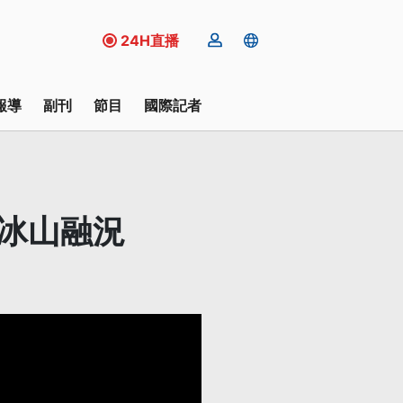
24H直播
報導
副刊
節目
國際記者
握冰山融況