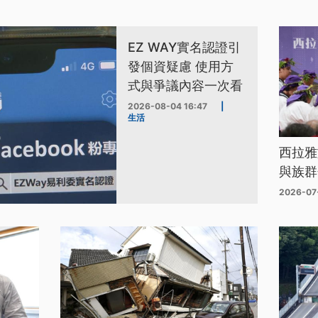
EZ WAY實名認證引
發個資疑慮 使用方
式與爭議內容一次看
2026-08-04 16:47
|
生活
西拉雅
與族群
2026-07