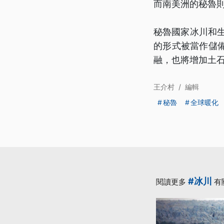
而南美洲的秘魯則
秘魯國家冰川和生
的形式被當作儲
融，也將增加土
王介村
/
編輯
秘魯
全球暖化
#冰川
閱讀更多
有