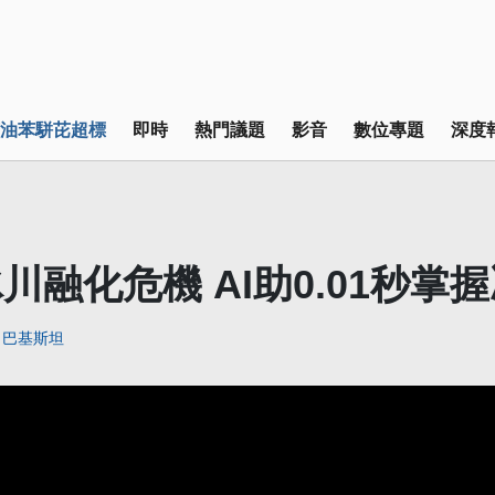
油苯駢芘超標
即時
熱門議題
影音
數位專題
深度
川融化危機 AI助0.01秒掌
巴基斯坦