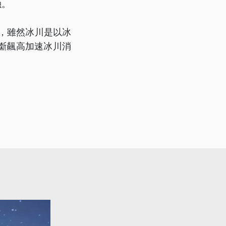
融。
川，雖然冰川是以冰
斷飆高加速冰川消