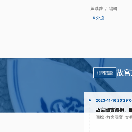
黃瑀喬
/
編輯
外流
故宮
相關議題
2023-11-16 20:29:0
故宮國寶毀損、
·
·
圖檔
故宮國寶
文