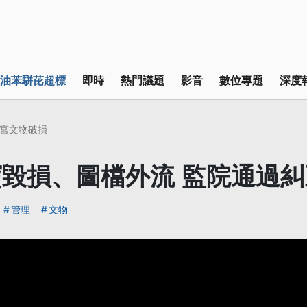
油苯駢芘超標
即時
熱門議題
影音
數位專題
深度
宮文物破損
毀損、圖檔外流 監院通過
管理
文物