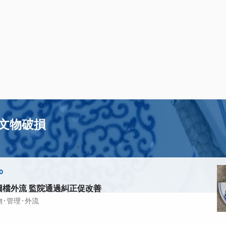
文物破損
0
圖檔外流 監院通過糾正促改善
·
·
物
管理
外流