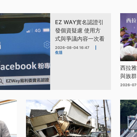
EZ WAY實名認證引
發個資疑慮 使用方
式與爭議內容一次看
2026-08-04 16:47
|
生活
西拉雅
與族群
2026-07