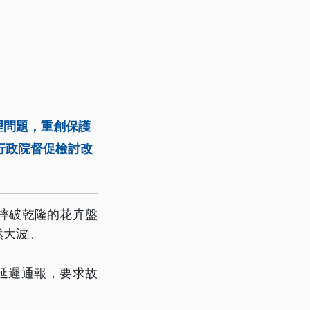
理問題，重創保護
行政院督促檢討改
摔破乾隆的花卉盤
然大波。
延遲通報，要求故