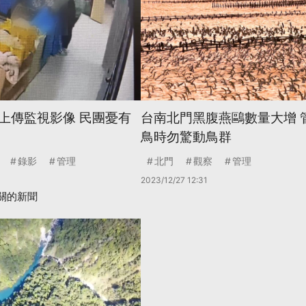
上傳監視影像 民團憂有
台南北門黑腹燕鷗數量大增 
鳥時勿驚動鳥群
錄影
管理
北門
觀察
管理
2023/12/27 12:31
關的新聞