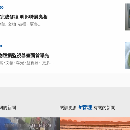
00
完成修復 明起特展亮相
·
·
·
物院
文物
破損
更多...
00
物毀損監視器畫面首曝光
·
·
·
·
宮
文物
曝光
監視器
更多...
#管理
關的新聞
閱讀更多
有關的新聞