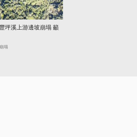
豐坪溪上游邊坡崩塌 籲
崩塌