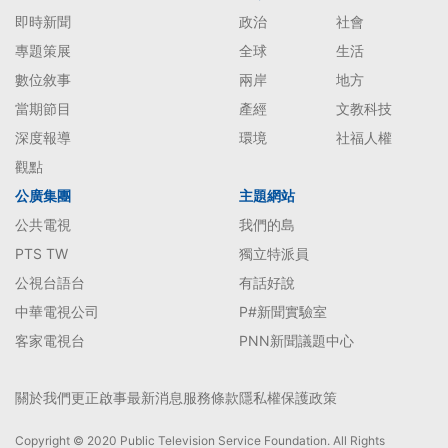
即時新聞
政治
社會
專題策展
全球
生活
數位敘事
兩岸
地方
當期節目
產經
文教科技
深度報導
環境
社福人權
觀點
公廣集團
主題網站
公共電視
我們的島
PTS TW
獨立特派員
公視台語台
有話好說
中華電視公司
P#新聞實驗室
客家電視台
PNN新聞議題中心
關於我們
更正啟事
最新消息
服務條款
隱私權保護政策
Copyright © 2020 Public Television Service Foundation. All Rights