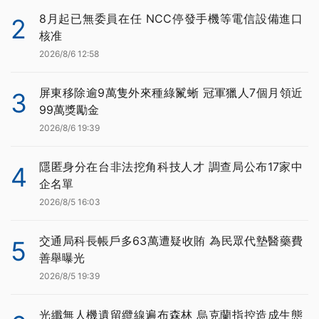
8月起已無委員在任 NCC停發手機等電信設備進口
2
核准
2026/8/6 12:58
屏東移除逾9萬隻外來種綠鬣蜥 冠軍獵人7個月領近
3
99萬獎勵金
2026/8/6 19:39
隱匿身分在台非法挖角科技人才 調查局公布17家中
4
企名單
2026/8/5 16:03
交通局科長帳戶多63萬遭疑收賄 為民眾代墊醫藥費
5
善舉曝光
2026/8/5 19:39
光纖無人機遺留纜線遍布森林 烏克蘭指控造成生態