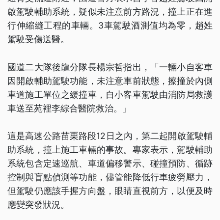
啟駕駛輔助系統，疑似未注意前方路況，撞上正在進
行伸縮縫工程的車輛。3車駕駛酒測值均為零，趙姓
駕駛受傷送醫。
國道二大隊後龍分隊長楊宗哲指出，「一輛小自客車
因開啟輔助駕駛功能，未注意車前狀態，擦撞於內側
車道施工單位之緩撞車，自小客車駕駛由消防局救護
車送至苑裡李綜合醫院救治。」
這是高速公路苗栗路段12日之內，第二起開啟駕駛輔
助系統，撞上施工車輛的事故。專家表示，駕駛輔助
系統包含定速巡航、車道偏移警示、碰撞預防、循跡
控制與盲點偵測等功能，儘管能降低行車疲勞壓力，
但駕駛仍應該手握方向盤，眼睛直視前方，以便及時
應變突發狀況。