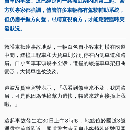
貨車的事故。這已經是同一路段近期內的第二起。警
方與專家都強調，儘管許多車輛都有駕駛輔助系統，
但仍應手握方向盤，眼睛直視前方，才能應變臨時突
發狀況。
救護車抵達事故地點，一輛白色自小客車打橫在國道
中間，緩撞工程車和大貨車則分別停在內側車道和路
肩。自小客車車頭幾乎全毀，遭撞的緩撞車車架扭曲
變形，大貨車也被波及。
遭波及貨車駕駛表示，「我看到煞車來不及，我閃路
肩，可是他因為他撞擊力過快，轉過來就直接撞上我
啦。」
這起事故發生在30日上午8時多，地點位於國道3號
通霄交流道附近，國道警方表示自小客趙姓駕駛因開