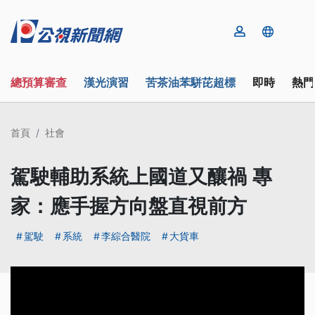
總預算審查
漢光演習
苦茶油苯駢芘超標
即時
熱門
首頁
社會
駕駛輔助系統上國道又釀禍 專
家：應手握方向盤直視前方
駕駛
系統
李綜合醫院
大貨車