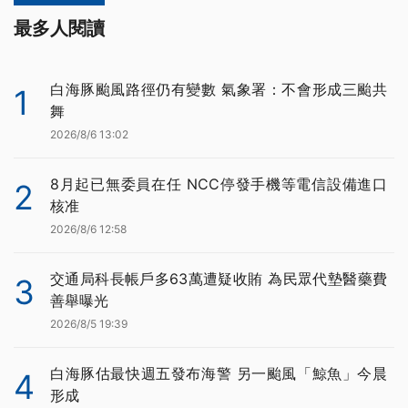
最多人閱讀
白海豚颱風路徑仍有變數 氣象署：不會形成三颱共
1
舞
2026/8/6 13:02
8月起已無委員在任 NCC停發手機等電信設備進口
2
核准
2026/8/6 12:58
交通局科長帳戶多63萬遭疑收賄 為民眾代墊醫藥費
3
善舉曝光
2026/8/5 19:39
白海豚估最快週五發布海警 另一颱風「鯨魚」今晨
4
形成