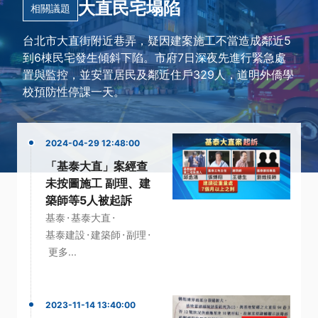
大直民宅塌陷
相關議題
台北市大直街附近巷弄，疑因建案施工不當造成鄰近5
到6棟民宅發生傾斜下陷。市府7日深夜先進行緊急處
置與監控，並安置居民及鄰近住戶329人，道明外僑學
校預防性停課一天。
2024-04-29 12:48:00
「基泰大直」案經查
未按圖施工 副理、建
築師等5人被起訴
·
·
基泰
基泰大直
·
·
·
基泰建設
建築師
副理
更多...
2023-11-14 13:40:00