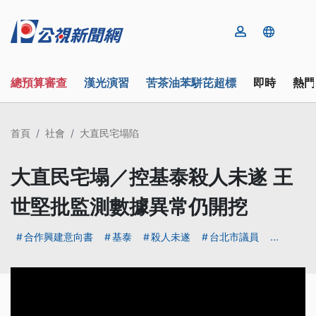
總預算審查
漢光演習
苦茶油苯駢芘超標
即時
熱門
首頁
社會
大直民宅塌陷
大直民宅塌／控基泰殺人未遂 王
世堅批監測數據異常仍開挖
合作興建意向書
基泰
殺人未遂
台北市議員
...