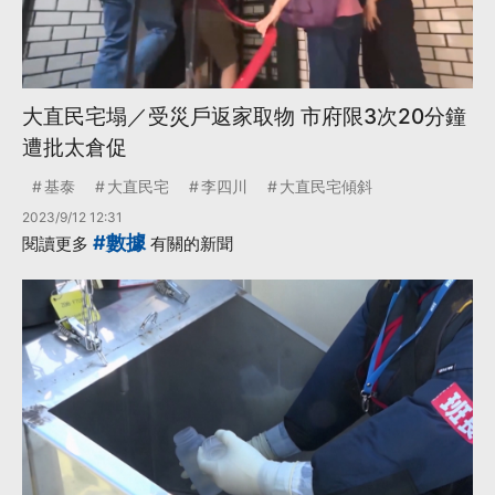
大直民宅塌／受災戶返家取物 市府限3次20分鐘
遭批太倉促
基泰
大直民宅
李四川
大直民宅傾斜
2023/9/12 12:31
#數據
閱讀更多
有關的新聞