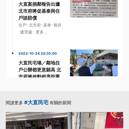
大直案損鄰報告出爐
北市府將促基泰與住
戶談賠償
·
·
·
住戶
北市府
基泰
報告
·
·
建管處
更多...
2023-10-24 20:35:00
大直民宅塌／鄰地住
戶公辦都更意願高 北
市府將啟動程序助重
建
·
·
·
住戶
公辦都更
受災戶
·
·
大直民宅
意願
更多...
#大直民宅
閱讀更多
有關的新聞