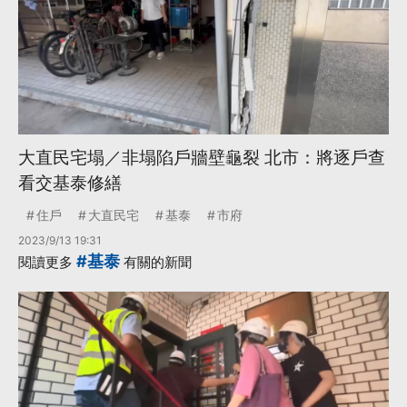
大直民宅塌／非塌陷戶牆壁龜裂 北市：將逐戶查
看交基泰修繕
住戶
大直民宅
基泰
市府
2023/9/13 19:31
#基泰
閱讀更多
有關的新聞