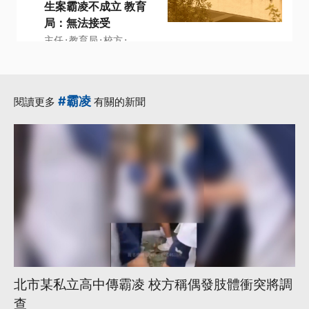
生案霸凌不成立 教育
局：無法接受
·
·
·
主任
教育局
校方
·
·
調查報告
調查小組
更多...
#霸凌
閱讀更多
有關的新聞
北市某私立高中傳霸凌 校方稱偶發肢體衝突將調
查