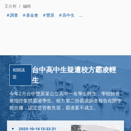
王介村
/
編輯
調查
基金會
豐原
高中生
...
台中高中生疑遭校方霸凌輕
相關議
題
生
今年2月台中豐原某公立高中一名學生輕生，學校師長
被指控集體霸凌學生。校方第二份霸凌調查報告在開學
前出爐，認定是管教失當，霸凌案不成立。
2025-10-14 13:32:21