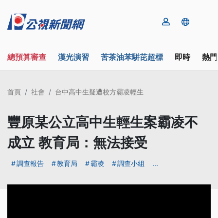
總預算審查
漢光演習
苦茶油苯駢芘超標
即時
熱門
首頁
社會
台中高中生疑遭校方霸凌輕生
豐原某公立高中生輕生案霸凌不
成立 教育局：無法接受
調查報告
教育局
霸凌
調查小組
...