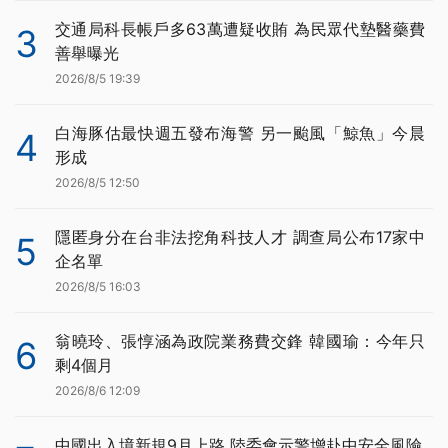
交通局科長帳戶多63萬遭疑收賄 為民眾代墊醫藥費
3
善舉曝光
2026/8/5 19:39
白海豚估最快週五發布海警 另一颱風「鯨魚」今晨
4
形成
2026/8/5 12:50
隱匿身分在台非法挖角科技人才 調查局公布17家中
5
企名單
2026/8/5 16:03
翁曉玲、張惇涵為政院業務費交鋒 韓國瑜：今年只
6
剩4個月
2026/8/6 12:09
中國出入境新規9月上路 陸委會示警增赴中安全風險