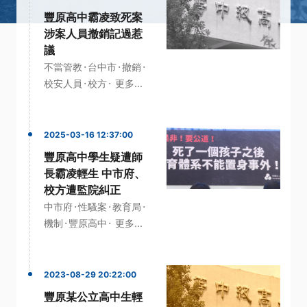
豐原高中霸凌致死案
涉案人員撤銷記過惹
議
·
·
·
不當管教
台中市
撤銷
·
·
校安人員
校方
更多...
2025-03-16 12:37:00
豐原高中學生疑遭師
長霸凌輕生 中市府、
校方遭監院糾正
·
·
·
中市府
性騷案
教育局
·
·
機制
豐原高中
更多...
2023-08-29 20:22:00
豐原某公立高中生輕