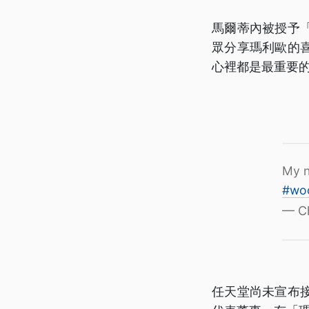
馬爾蒂內被授予
眾分享瑪利歐的
心裡都是最重要
My n
#wo
— Ch
任天堂尚未宣布