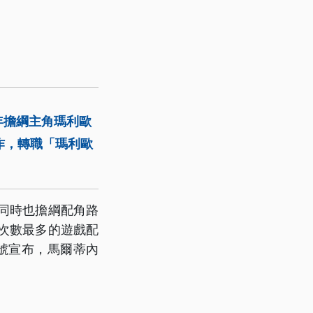
年擔綱主角瑪利歐
工作，轉職「瑪利歐
同時也擔綱配角路
音次數最多的遊戲配
號宣布，馬爾蒂內