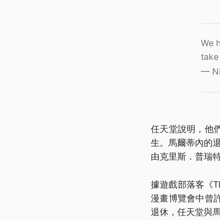
We h
take
— Ni
任天堂說明，他
生。馬爾蒂內的退
由克里斯．普瑞特（
據遊戲部落客《Th
漫畫博覽會中曾
退休，任天堂與