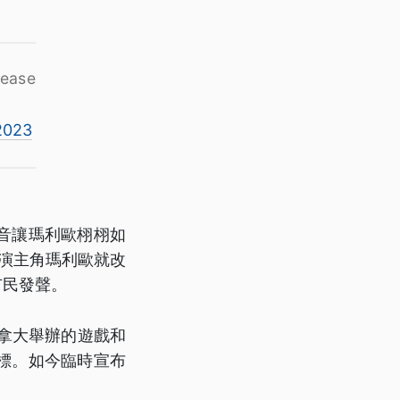
lease
2023
音讓瑪利歐栩栩如
聲演主角瑪利歐就改
市民發聲。
在加拿大舉辦的遊戲和
標。如今臨時宣布