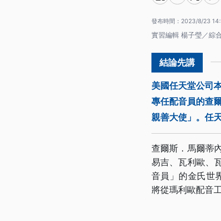
發布時間：
2023/8/23 14:
實習編輯 楊子瑩／綜
美國任天堂公司本
專任配音員的查爾斯
親善大使」。任
查爾斯．馬爾蒂
易吉、瓦利歐、瓦
音員」的金氏世
將從瑪利歐配音