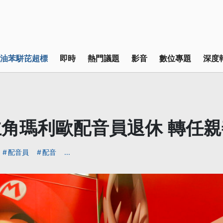
油苯駢芘超標
即時
熱門議題
影音
數位專題
深度
角瑪利歐配音員退休 轉任
配音員
配音
...