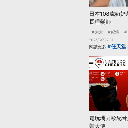
日本108歲奶
長理髮師
太太
紀錄
2025/3/7 12:31
#任天堂
閱讀更多
電玩瑪力歐配音
善大使