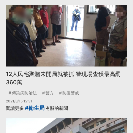
12人民宅聚賭未開局就被抓 警現場查獲最高罰
360萬
傳染病防治法
警方
防疫警戒
2021/8/15 12:31
#衛生局
閱讀更多
有關的新聞