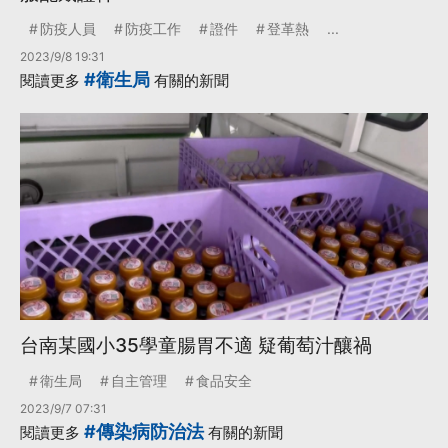
防疫人員
防疫工作
證件
登革熱
...
2023/9/8 19:31
#衛生局
閱讀更多
有關的新聞
台南某國小35學童腸胃不適 疑葡萄汁釀禍
衛生局
自主管理
食品安全
2023/9/7 07:31
#傳染病防治法
閱讀更多
有關的新聞