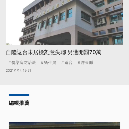
自陸返台未居檢刻意失聯 男遭開罰70萬
傳染病防治法
衛生局
返台
屏東縣
2021/1/14 19:51
編輯推薦