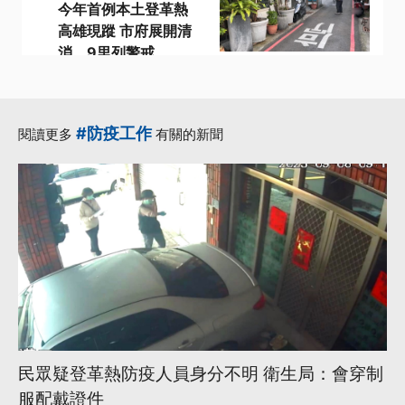
今年首例本土登革熱
高雄現蹤 市府展開清
消、9里列警戒
·
·
·
個案
前鎮區
本土病例
·
·
本土登革熱
登革熱
更多...
#防疫工作
閱讀更多
有關的新聞
民眾疑登革熱防疫人員身分不明 衛生局：會穿制
服配戴證件