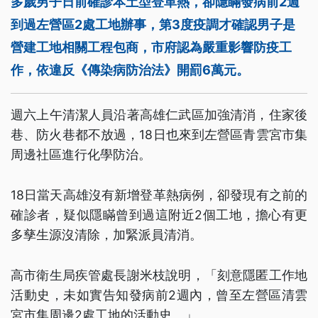
多歲男子日前確診本土型登革熱，卻隱瞞發病前2週
到過左營區2處工地辦事，第3度疫調才確認男子是
營建工地相關工程包商，市府認為嚴重影響防疫工
作，依違反《傳染病防治法》開罰6萬元。
週六上午清潔人員沿著高雄仁武區加強清消，住家後
巷、防火巷都不放過，18日也來到左營區青雲宮市集
周邊社區進行化學防治。
18日當天高雄沒有新增登革熱病例，卻發現有之前的
確診者，疑似隱瞞曾到過這附近2個工地，擔心有更
多孳生源沒清除，加緊派員清消。
高市衛生局疾管處長謝米枝說明，「刻意隱匿工作地
活動史，未如實告知發病前2週內，曾至左營區清雲
宮市集周邊2處工地的活動史。」