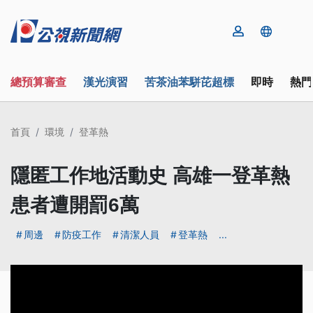
總預算審查
漢光演習
苦茶油苯駢芘超標
即時
熱門
首頁
環境
登革熱
隱匿工作地活動史 高雄一登革熱
患者遭開罰6萬
周邊
防疫工作
清潔人員
登革熱
...