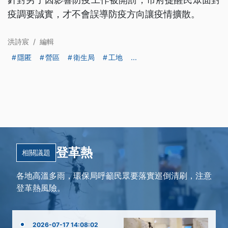
疫調要誠實，才不會誤導防疫方向讓疫情擴散。
洪詩宸
/
編輯
隱匿
營區
衛生局
工地
...
登革熱
相關議題
各地高溫多雨，環保局呼籲民眾要落實巡倒清刷，注意
登革熱風險。
2026-07-17 14:08:02