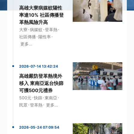
高雄大寮病媒蚊陽性
率達10% 社區傳播登
革熱風險升高
·
·
·
大寮
病媒蚊
登革熱
·
·
社區傳播
陽性率
更多...
2026-07-14 13:42:24
高雄嚴防登革熱境外
移入 東南亞返台快篩
可獲500元禮券
·
·
·
500元
快篩
東南亞
·
·
民眾
登革熱
更多...
2026-05-24 07:09:54