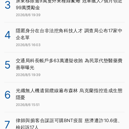
屏東移除逾9萬隻外來種綠鬣蜥 冠軍獵人7個月領近
3
99萬獎勵金
2026/8/6 19:39
隱匿身分在台非法挖角科技人才 調查局公布17家中
4
企名單
2026/8/5 16:03
交通局科長帳戶多63萬遭疑收賄 為民眾代墊醫藥費
5
善舉曝光
2026/8/5 19:39
光纖無人機遺留纜線遍布森林 烏克蘭指控造成生態
6
隱憂
2026/8/6 15:51
律師與掮客合謀誆可購BNT疫苗 慈濟遭詐10.6億、
7
檢起訴17人