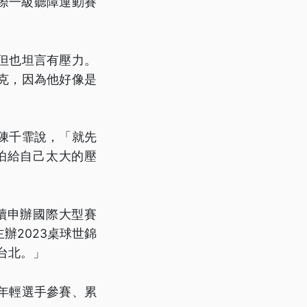
國際一級聽障運動賽
但也坦言有壓力。
克，因為他好像是
陳千霏說，「就先
怕給自己太大的壓
續申辦國際大型賽
辦2023桌球世錦
台北。」
年輕選手參賽、累