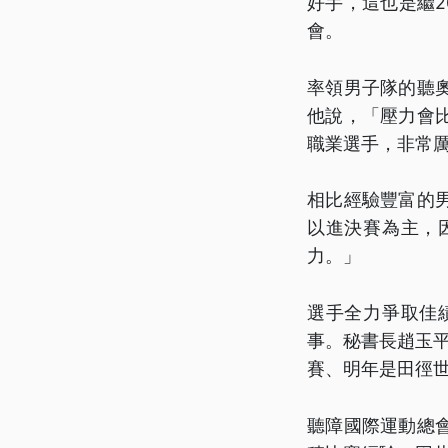
好手，這也是繼2
會。
率領男子隊的聽
他說，「壓力會
職業選手，非常
相比經驗豐富的
以進決賽為主，
力。」
選手全力爭取佳
事。秘書長趙玉平
賽、明年是田徑世
聽障國際運動總