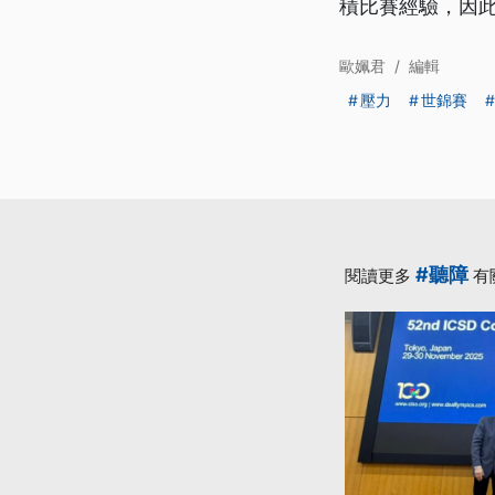
積比賽經驗，因
歐姵君
/
編輯
壓力
世錦賽
#聽障
閱讀更多
有