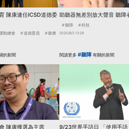
 陳康連任ICSD道德委
助聽器無差別放大聲音 聽障
聽障
科技
運動總會
道德委員
聽奧
2020/8/2 12:29
#聽障
關的新聞
閱讀更多
有關的新聞
會 陳康獲選為主席
9/23世界手語日 「使用手語