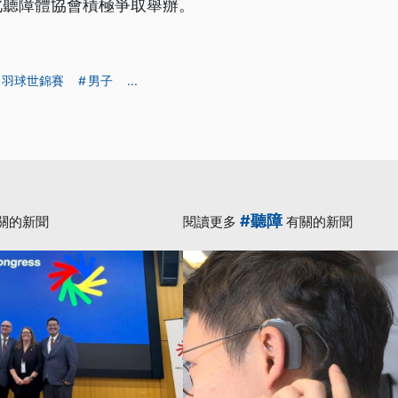
此聽障體協會積極爭取舉辦。
羽球世錦賽
男子
...
#聽障
關的新聞
閱讀更多
有關的新聞