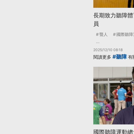
長期致力聽障體育
員
聾人
國際聽障
...
2025/12/10 08:18
#聽障
閱讀更多
有
國際聽障運動總