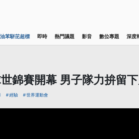
油苯駢芘超標
即時
熱門議題
影音
數位專題
深度
世錦賽開幕 男子隊力拚留
障
經驗
世界運動會