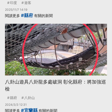
印度
遊客
2025/11/7 14:19
#縣府
閱讀更多
有關的新聞
八卦山遊具八卦龍多處破洞 彰化縣府：將加強巡
檢
縣府
八卦山
2024/3/3 12:31
#宜蘭縣
閱讀更多
有關的新聞