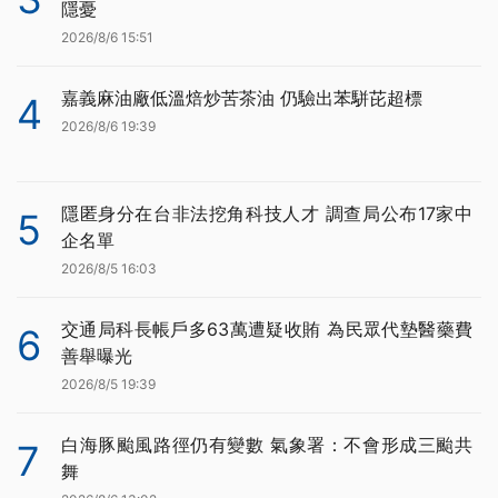
隱憂
2026/8/6 15:51
嘉義麻油廠低溫焙炒苦茶油 仍驗出苯駢芘超標
4
2026/8/6 19:39
隱匿身分在台非法挖角科技人才 調查局公布17家中
5
企名單
2026/8/5 16:03
交通局科長帳戶多63萬遭疑收賄 為民眾代墊醫藥費
6
善舉曝光
2026/8/5 19:39
白海豚颱風路徑仍有變數 氣象署：不會形成三颱共
7
舞