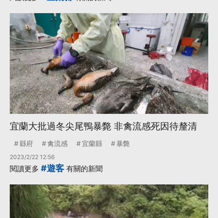
宜蘭大批過冬尖尾鴨暴斃 非禽流感死因待釐清
縣府
禽流感
宜蘭縣
暴斃
2023/2/22 12:56
#遊客
閱讀更多
有關的新聞