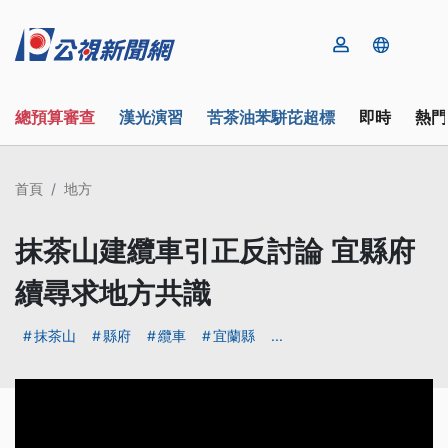
總預算審查
漢光演習
苦茶油苯駢芘超標
即時
熱門
首頁
地方
抹茶山建纜車引正反討論 宜縣府
續尋求地方共識
抹茶山
縣府
纜車
宜蘭縣
...