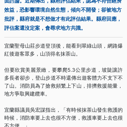
面討論。近期傳出，縣府評估結果，認為不符合經濟
效益，恐影響環境自然生態，傾向不開發；卻被地方
批評，縣府就是不想做才有此評估結果。縣府回應，
評估案還沒定案，會尋求地方共識。
宜蘭聖母山莊步道登頂後，能看到翠綠山頭，網路爆
紅後遊客眾多，山頂得名抹茶山。
但要欣賞美麗景緻，要攀爬5.3公里步道，坡陡讓許
多長者卻步，登山步道不時還傳出遊客體力不支下不
了山。消防員為了搶救頻繁上下山，排擠救援能量，
地方爭取興建纜車。
宜蘭縣議員吳宏謀指出，「有時候抹茶山發生救護的
時候，消防車要上去也很不方便，救護車要上去也很
不方便。」