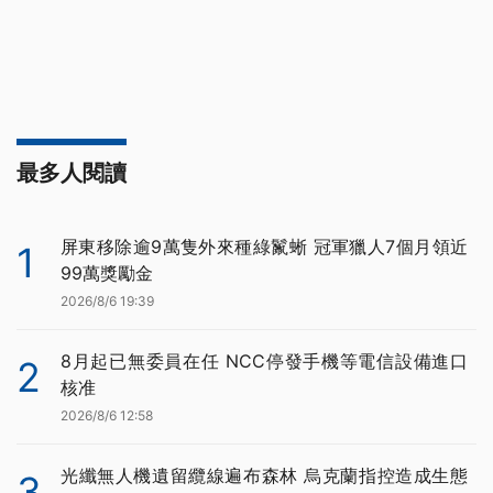
最多人閱讀
屏東移除逾9萬隻外來種綠鬣蜥 冠軍獵人7個月領近
1
99萬獎勵金
2026/8/6 19:39
8月起已無委員在任 NCC停發手機等電信設備進口
2
核准
2026/8/6 12:58
光纖無人機遺留纜線遍布森林 烏克蘭指控造成生態
3