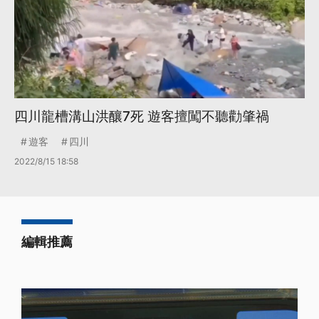
四川龍槽溝山洪釀7死 遊客擅闖不聽勸肇禍
遊客
四川
2022/8/15 18:58
編輯推薦