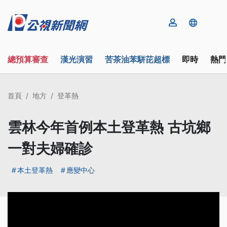
總預算審查
漢光演習
苦茶油苯駢芘超標
即時
熱門
首頁
地方
登革熱
雲林今年首例本土登革熱 古坑鄉
一對夫婦確診
本土登革熱
應變中心