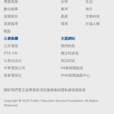
專題策展
全球
生活
數位敘事
兩岸
地方
當期節目
產經
文教科技
深度報導
環境
社福人權
觀點
公廣集團
主題網站
公共電視
我們的島
PTS TW
獨立特派員
公視台語台
有話好說
中華電視公司
P#新聞實驗室
客家電視台
PNN新聞議題中心
關於我們
更正啟事
最新消息
服務條款
隱私權保護政策
Copyright © 2020 Public Television Service Foundation. All Rights
Reserved.