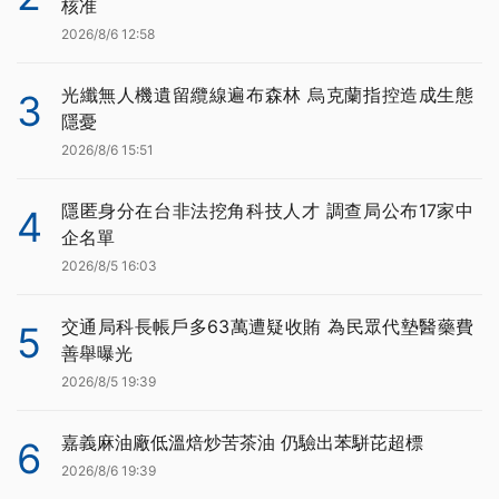
核准
2026/8/6 12:58
光纖無人機遺留纜線遍布森林 烏克蘭指控造成生態
3
隱憂
2026/8/6 15:51
隱匿身分在台非法挖角科技人才 調查局公布17家中
4
企名單
2026/8/5 16:03
交通局科長帳戶多63萬遭疑收賄 為民眾代墊醫藥費
5
善舉曝光
2026/8/5 19:39
嘉義麻油廠低溫焙炒苦茶油 仍驗出苯駢芘超標
6
2026/8/6 19:39