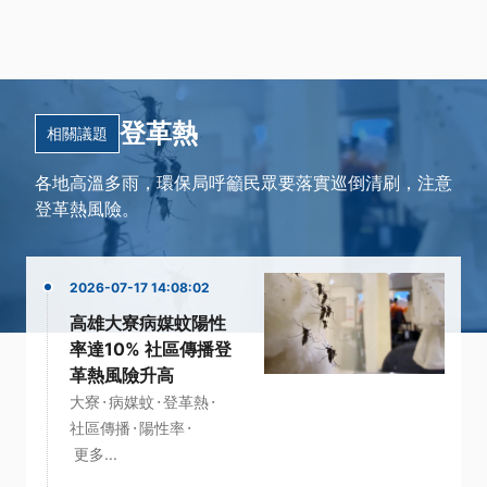
登革熱
相關議題
各地高溫多雨，環保局呼籲民眾要落實巡倒清刷，注意
登革熱風險。
2026-07-17 14:08:02
高雄大寮病媒蚊陽性
率達10% 社區傳播登
革熱風險升高
·
·
·
大寮
病媒蚊
登革熱
·
·
社區傳播
陽性率
更多...