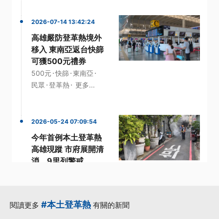
2026-07-14 13:42:24
高雄嚴防登革熱境外
移入 東南亞返台快篩
可獲500元禮券
·
·
·
500元
快篩
東南亞
·
·
民眾
登革熱
更多...
2026-05-24 07:09:54
今年首例本土登革熱
高雄現蹤 市府展開清
消、9里列警戒
·
·
·
個案
前鎮區
本土病例
·
·
本土登革熱
登革熱
更多...
#本土登革熱
閱讀更多
有關的新聞