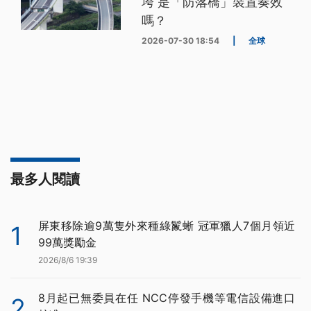
垮 是「防落橋」裝置奏效
嗎？
2026-07-30 18:54
|
全球
最多人閱讀
屏東移除逾9萬隻外來種綠鬣蜥 冠軍獵人7個月領近
1
99萬獎勵金
2026/8/6 19:39
8月起已無委員在任 NCC停發手機等電信設備進口
2