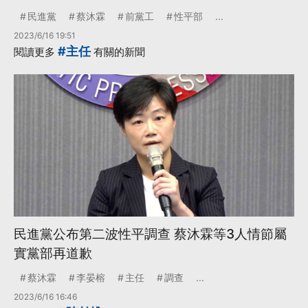
民進黨
蔡沐霖
前黨工
性平部
...
2023/6/16 19:51
#主任
閱讀更多
有關的新聞
民進黨公布第二波性平調查 蔡沐霖等3人情節屬
實黨部再道歉
蔡沐霖
李晏榕
主任
調查
...
2023/6/16 16:46