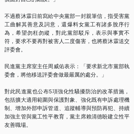
不過蔡沐霖日前寫給中央黨部一封親筆信，指受害黨
工曲解其善意及詞意，還爆料女黨工有諸多脫序行
為，希望勿枉勿縱，對此黨部駁斥，表示與事實不
符，要求不要再對被害人二度傷害，也將蔡沐霖送交
評委會。
民進黨主席室主任周威佑表示：「要求新北市黨部執
委會，將他移送評委會做最嚴厲的處分。」
對此民進黨也公布5項強化性騷擾防治的改革措施，
包括擴大適用範圍與保護對象、強化既有申訴處理機
制、增加外部申訴管道、追蹤輔導與預防再犯、持續
加強主管與黨工性平教育，黨主席賴清德盼建立性平
友善職場。