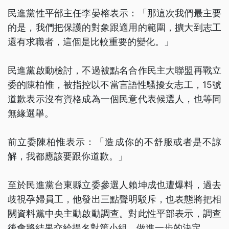
民進黨性平部主任李晏榕表示：「那這次我們最主要
的是，我們把保護的對象跟適用的範圍，擴大到志工
還有求職者，這個是比較重要的變化。」
民進黨啟動檢討，不過被點名合作民主大聯盟再戰立
委的陳柏惟，被指控以不當言語性騷擾女志工，15號
道歉表示沒有資格成為一個民意代表候選人，也等同
無緣選舉。
前立委陳柏惟表示：「造成你的不舒服或者是不諒
解，我都應該要跟你道歉。」
至於民進黨台東縣立委參選人賴坤成也遭爆料，過去
歧視孕婦員工，他發出三點聲明駁斥，也表態將把相
關資料黨中央主動啟動調查。對此性平部表示，調查
後會將結果交給提名對策小組，做進一步的決定。