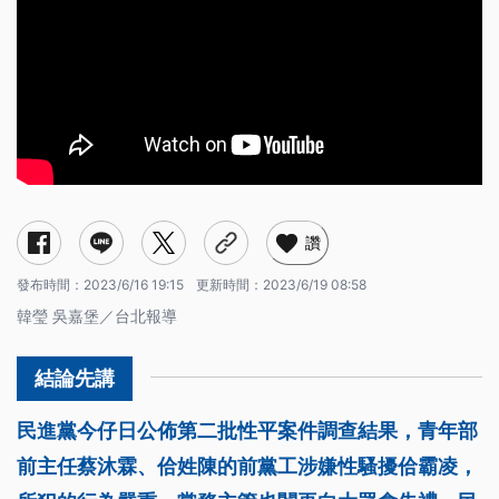
讚
發布時間：
2023/6/16 19:15
更新時間：
2023/6/19 08:58
韓瑩 吳嘉堡／台北報導
民進黨今仔日公佈第二批性平案件調查結果，青年部
前主任蔡沐霖、佮姓陳的前黨工涉嫌性騷擾佮霸凌，