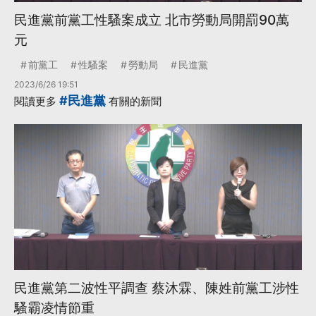
民進黨前黨工性騷案成立 北市勞動局開罰90萬
元
前黨工
性騷案
勞動局
民進黨
2023/6/26 19:51
#民進黨
閱讀更多
有關的新聞
民進黨第二波性平調查 蔡沐霖、陳姓前黨工涉性
騷霸凌情節重