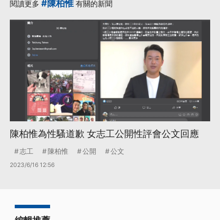
#陳柏惟
閱讀更多
有關的新聞
陳柏惟為性騷道歉 女志工公開性評會公文回應
志工
陳柏惟
公開
公文
2023/6/16 12:56