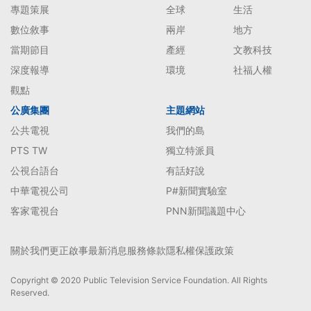
專題策展
全球
生活
數位敘事
兩岸
地方
當期節目
產經
文教科技
深度報導
環境
社福人權
觀點
公廣集團
主題網站
公共電視
我們的島
PTS TW
獨立特派員
公視台語台
有話好說
中華電視公司
P#新聞實驗室
客家電視台
PNN新聞議題中心
關於我們
更正啟事
最新消息
服務條款
隱私權保護政策
Copyright © 2020 Public Television Service Foundation. All Rights
Reserved.