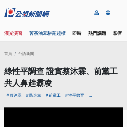
漢光演習
苦茶油苯駢芘超標
即時
熱門議題
影音
首頁
台語新聞
綠性平調查 證實蔡沐霖、前黨工
共人鼻趖霸凌
蔡沐霖
民進黨
前黨工
性平教育
...