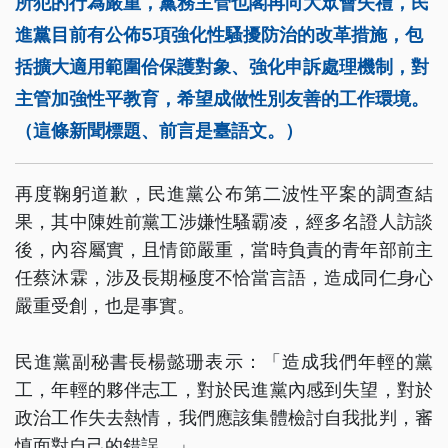
所犯的行為嚴重，黨務主管也閣再向大眾會失禮，民
進黨目前有公佈5項強化性騷擾防治的改革措施，包
括擴大適用範圍佮保護對象、強化申訴處理機制，對
主管加強性平教育，希望成做性別友善的工作環境。
（這條新聞標題、前言是臺語文。）
再度鞠躬道歉，民進黨公布第二波性平案的調查結
果，其中陳姓前黨工涉嫌性騷霸凌，經多名證人訪談
後，內容屬實，且情節嚴重，當時負責的青年部前主
任蔡沐霖，涉及長期極度不恰當言語，造成同仁身心
嚴重受創，也是事實。
民進黨副秘書長楊懿珊表示：「造成我們年輕的黨
工，年輕的夥伴志工，對於民進黨內感到失望，對於
政治工作失去熱情，我們應該集體檢討自我批判，審
慎面對自己的錯誤。」