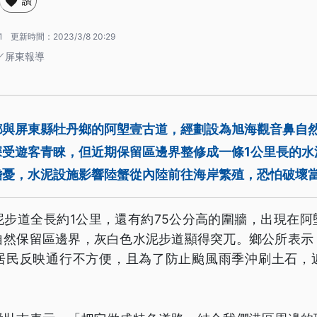
讚
1
更新時間：
2023/3/8 20:29
／屏東報導
鄉與屏東縣牡丹鄉的阿塱壹古道，經劃設為旭海觀音鼻自
深受遊客青睞，但近期保留區邊界整修成一條1公里長的水
擔憂，水泥設施影響陸蟹從內陸前往海岸繁殖，恐怕破壞
泥步道全長約1公里，還有約75公分高的圍牆，出現在阿
自然保留區邊界，灰白色水泥步道顯得突兀。鄉公所表示
居民反映通行不方便，且為了防止颱風雨季沖刷土石，
。