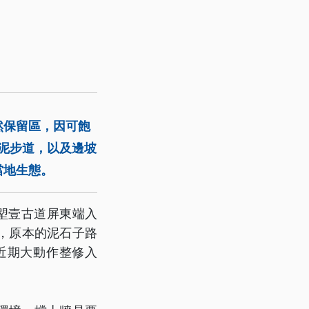
然保留區，因可飽
泥步道，以及邊坡
當地生態。
塱壹古道屏東端入
，原本的泥石子路
近期大動作整修入