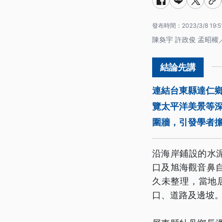
發布時間：
2023/3/8 19:5
陳奐宇 許政俊 孟昭權
連結台東縣達仁
覽太平洋美景等
圍牆，引發學者
沿海岸鋪設的水
口及旭海觀音鼻
久未整理，當地
口、道路及邊坡