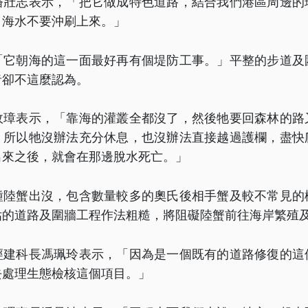
潘壯志表示，「把它做成特色道路，結合我們港區周邊的
，海水不要沖刷上來。」
「它朝海的這一面最好再有個堤防工事。」平整的步道及
者卻不這麼認為。
政璋表示，「靠海的灌叢全都沒了，然後牠要回森林的路
，所以牠沒辦法充分休息，也沒辦法直接越過護欄，盡快
出來之後，就會在那邊脫水死亡。」
種陸蟹出沒，包含數量較多的奧氏後相手蟹及較不常見的
估的道路及圍牆工程作法粗糙，將阻礙陸蟹前往海岸繁殖
經建科長馮珮玲表示，「因為是一個既有的道路修復的這
去處理生態檢核這個項目。」