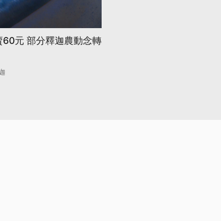
賣60元 部分釋迦農動念轉
迦