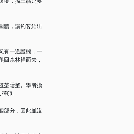
環境，擋土牆是要
圍牆，讓釣客給出
又有一道護欄，一
爬回森林裡面去，
橙螯隱蟹。學者擔
及釋卵。
個部分，因此並沒