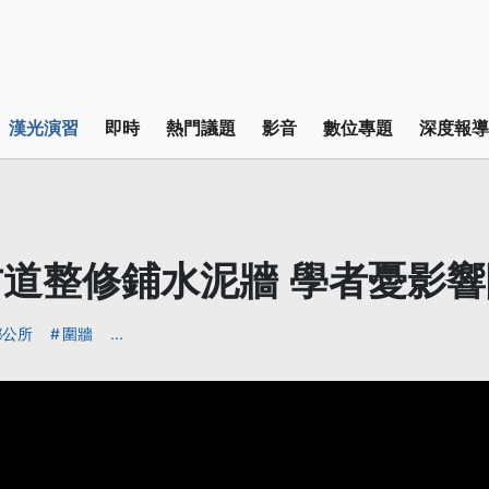
漢光演習
即時
熱門議題
影音
數位專題
深度報導
道整修鋪水泥牆 學者憂影
鄉公所
圍牆
...