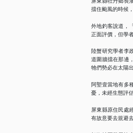
屏東縣牡丹鄉長
擋住颱風的時候
外地釣客說道，
正面評價，但學
陸蟹研究學者李
道圍牆擋在那邊
牠們勢必在太陽
阿塱壹當地有多
憂，未經生態評
屏東縣原住民處
有故意要去規避