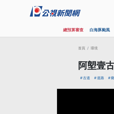
總預算審查
白海豚颱風
首頁
環境
阿塱壹古
古道
道路