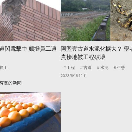
遭閃電擊中 麵攤員工遭
阿塱壹古道水泥化擴大？ 學
貴棲地被工程破壞
員工
工程
古道
水泥
生態
2023/6/16 12:11
有關的新聞