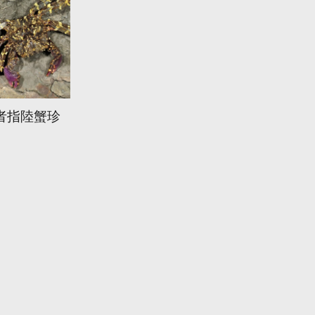
者指陸蟹珍