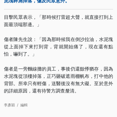
泥塊碎屑掉落，傷及民眾意外。
目擊民眾表示，「那時候打雷超大聲，就直接打到上
面最頂端那邊。」
傷者陳先生說：「因為那時候我在倒沙拉油，水泥塊
從上面掉下來打到背，背就開始痛了，現在還有點
怕，嚇到了。」
傷者是一旁麵線攤的員工，事後仍還餘悸猶存，因為
水泥塊從頂樓掉落，正巧砸破遮雨棚帆布，打中他的
背部。所幸只有輕傷，送醫後沒有無大礙。至於意外
的詳細原因，還有待警方調查釐清。
李彥穎
/
編輯