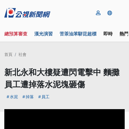
總預算審查
漢光演習
苦茶油苯駢芘超標
即時
熱門
首頁
社會
新北永和大樓疑遭閃電擊中 麵攤
員工遭掉落水泥塊砸傷
水泥
掉落
員工