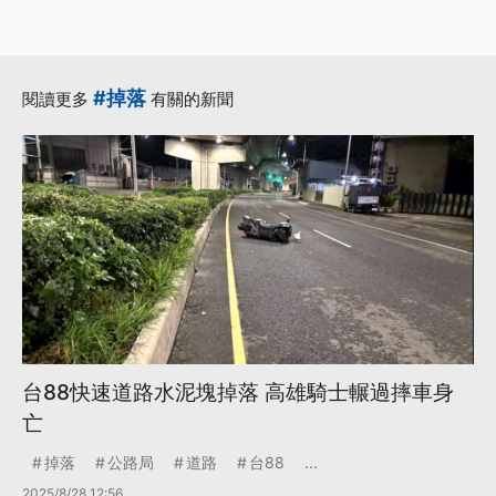
#掉落
閱讀更多
有關的新聞
台88快速道路水泥塊掉落 高雄騎士輾過摔車身
亡
掉落
公路局
道路
台88
...
2025/8/28 12:56