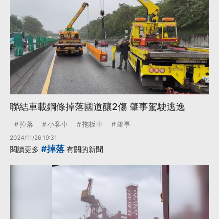
聯結車載鋼條掉落國道釀2傷 肇事駕駛逃逸
掉落
小客車
拖板車
肇事
2024/11/26 19:31
#掉落
閱讀更多
有關的新聞