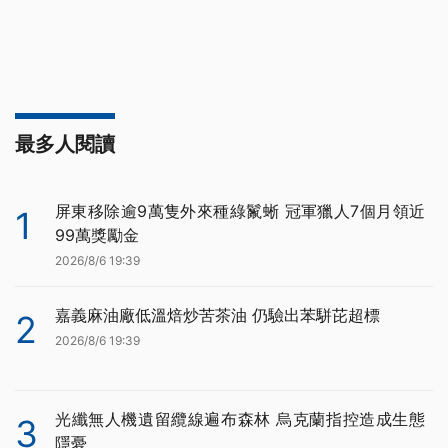
最多人閱讀
屏東移除逾9萬隻外來種綠鬣蜥 冠軍獵人7個月領近
1
99萬獎勵金
2026/8/6 19:39
嘉義麻油廠低溫焙炒苦茶油 仍驗出苯駢芘超標
2
2026/8/6 19:39
光纖無人機遺留纜線遍布森林 烏克蘭指控造成生態
3
隱憂