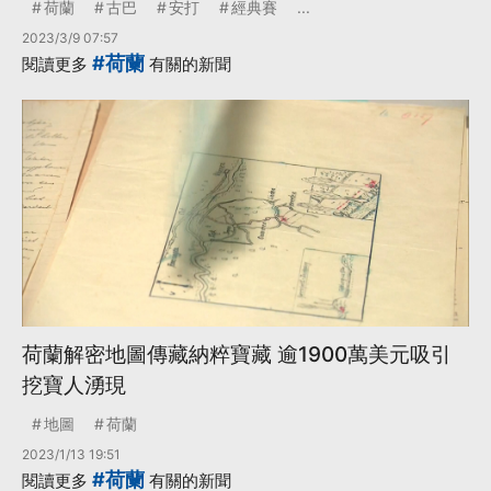
荷蘭
古巴
安打
經典賽
...
2023/3/9 07:57
#荷蘭
閱讀更多
有關的新聞
荷蘭解密地圖傳藏納粹寶藏 逾1900萬美元吸引
挖寶人湧現
地圖
荷蘭
2023/1/13 19:51
#荷蘭
閱讀更多
有關的新聞