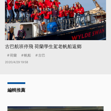
古巴航班停飛 荷蘭學生駕老帆船返鄉
荷蘭
帆船
古巴
2020/4/29 19:58
編輯推薦