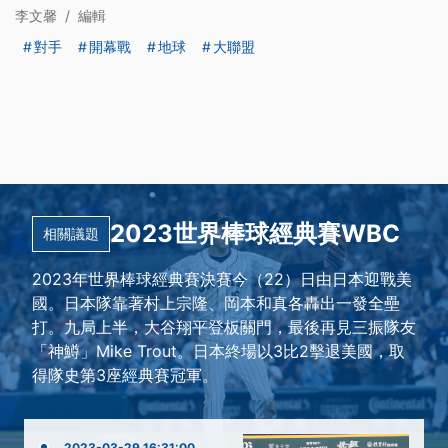
李文馨
/
編輯
對手
開幕戰
地球
大聯盟
2023世界棒球經典賽WBC
相關議題
2023年世界棒球經典賽決賽今（22）日由日本迎戰美
國。日本隊靠著村上宗隆、岡本和真各轟出一發全壘
打。九局上半，大谷翔平登板關門，最後再見三振隊友
「神鱒」Mike Trout。日本終場以3比2擊退美國，取
得隊史第3座經典賽冠軍。
2023-03-29 16:31:00