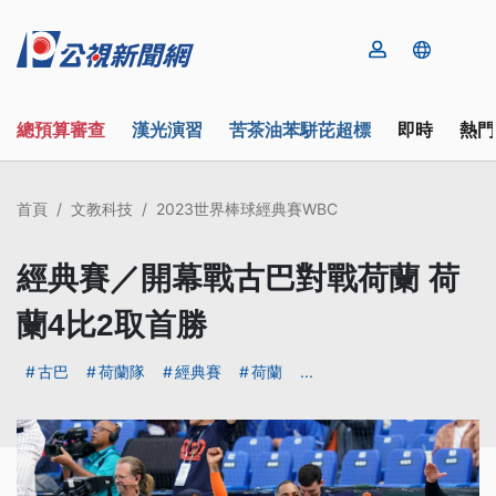
總預算審查
漢光演習
苦茶油苯駢芘超標
即時
熱門
首頁
文教科技
2023世界棒球經典賽WBC
經典賽／開幕戰古巴對戰荷蘭 荷
蘭4比2取首勝
古巴
荷蘭隊
經典賽
荷蘭
...