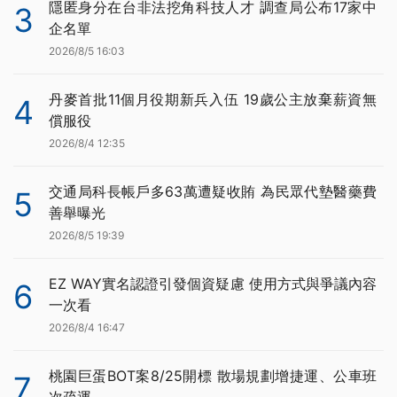
隱匿身分在台非法挖角科技人才 調查局公布17家中
3
企名單
2026/8/5 16:03
丹麥首批11個月役期新兵入伍 19歲公主放棄薪資無
4
償服役
2026/8/4 12:35
交通局科長帳戶多63萬遭疑收賄 為民眾代墊醫藥費
5
善舉曝光
2026/8/5 19:39
EZ WAY實名認證引發個資疑慮 使用方式與爭議內容
6
一次看
2026/8/4 16:47
桃園巨蛋BOT案8/25開標 散場規劃增捷運、公車班
7
次疏運