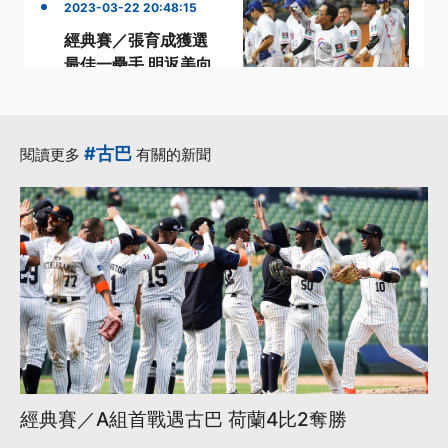
2023-03-22 20:48:15
經典賽／張育成獲選
最佳一壘手 明返美向
紅襪報到
·
·
2023經典賽
台灣隊
·
·
·
張育成
經典賽
WBC
#古巴
閱讀更多
有關的新聞
更多...
經典賽／A組首戰遇古巴 荷蘭4比2奪勝