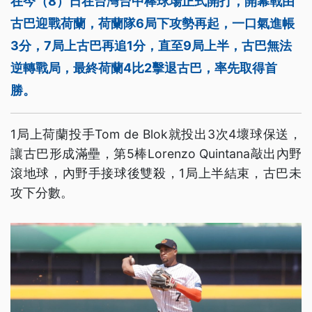
在今（8）日在台灣台中棒球場正式開打，開幕戰由
古巴迎戰荷蘭，荷蘭隊6局下攻勢再起，一口氣進帳
3分，7局上古巴再追1分，直至9局上半，古巴無法
逆轉戰局，最終荷蘭4比2擊退古巴，率先取得首
勝。
1局上荷蘭投手Tom de Blok就投出3次4壞球保送，
讓古巴形成滿壘，第5棒Lorenzo Quintana敲出內野
滾地球，內野手接球後雙殺，1局上半結束，古巴未
攻下分數。