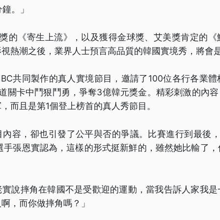
分鐘。」
大獎的《寄生上流》，以及獲得金球獎、艾美獎肯定的《
影視熱潮之後，業界人士預言高品質的韓國實境秀，將會
ix與MBC共同製作的真人實境節目，邀請了100位各行各業
道關卡中鬥狠鬥勇，爭奪3億韓元獎金。精彩刺激的內容，衝上
，而且是第1個登上榜首的真人秀節目。
目內容，卻也引發了公平與否的爭議。比賽進行到最後，
角選手張恩實認為，這樣的形式挺新鮮的，雖然她比輸了，
老實說摔角在韓國不是受歡迎的運動，當我告訴人家我是
人啊，而你做摔角嗎？」