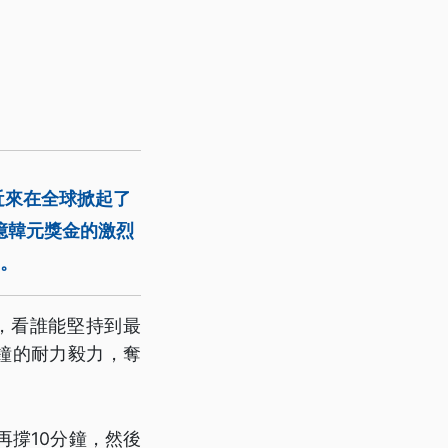
近來在全球掀起了
億韓元獎金的激烈
目。
，看誰能堅持到最
分鐘的耐力毅力，奪
再撐10分鐘，然後