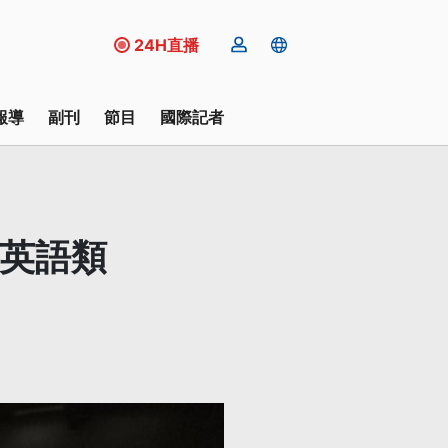
24H直播
報導
副刊
節目
國際記者
非英語類