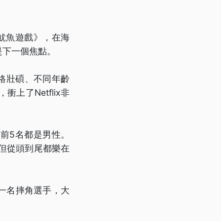
魷魚遊戲》，在海
是下一個焦點。
體格壯碩、不同年齡
了Netflix非
前5名都是男性。
但從頭到尾都樂在
一名摔角選手，大