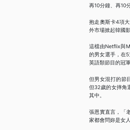
再10分鐘、再10
抱走奧斯卡4項
外市場掀起韓國
這檔由Netfl
的男女選手，在5
英語類節目的冠軍
但男女混打的節
但32歲的女摔
其中。
張恩實直言，「
家都會問妳是女