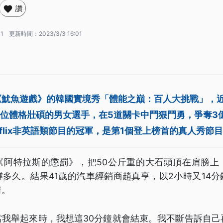
讚
01
更新時間：
2023/3/3 16:01
《魷魚遊戲》的韓國實境秀「體能之巔：百人大挑戰」，
0位體格壯碩的男女選手，在5道關卡中鬥狠鬥勇，爭奪3
tflix非英語類節目的冠軍，是第1個登上榜首的真人秀節
《阿特拉斯的懲罰》，把50公斤重的大石頭頂在肩膀上
多久。結果41歲的汽車經銷商趙真亨，以2小時又14
銜。
我舉起來時，我想這30分鐘就會結束。我不斷告訴自己