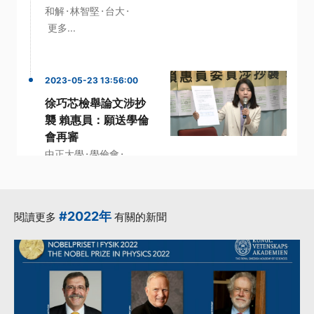
·
·
·
和解
林智堅
台大
更多...
2023-05-23 13:56:00
徐巧芯檢舉論文涉抄
襲 賴惠員：願送學倫
會再審
·
·
中正大學
學倫會
·
·
·
學術倫理
徐巧芯
標準
更多...
#2022年
閱讀更多
有關的新聞