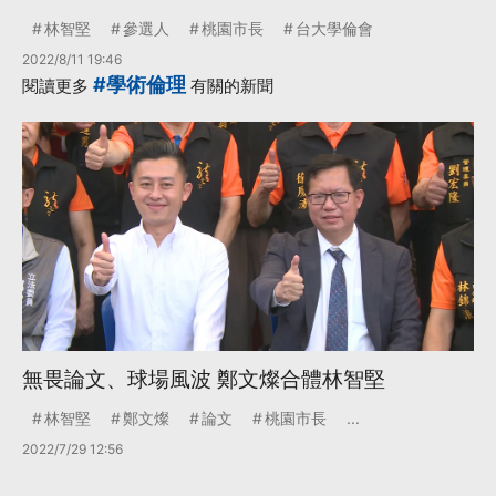
林智堅
參選人
桃園市長
台大學倫會
2022/8/11 19:46
#學術倫理
閱讀更多
有關的新聞
無畏論文、球場風波 鄭文燦合體林智堅
林智堅
鄭文燦
論文
桃園市長
...
2022/7/29 12:56