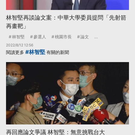
林智堅再談論文案：中華大學委員提問「先射箭
再畫靶」
林智堅
參選人
桃園市長
論文
...
2022/8/12 12:56
#林智堅
閱讀更多
有關的新聞
再回應論文爭議 林智堅：無意挑戰台大