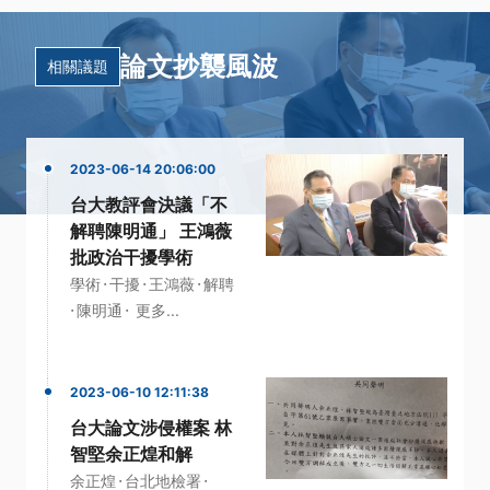
論文抄襲風波
相關議題
2023-06-14 20:06:00
台大教評會決議「不
解聘陳明通」 王鴻薇
批政治干擾學術
·
·
·
學術
干擾
王鴻薇
解聘
·
·
陳明通
更多...
2023-06-10 12:11:38
台大論文涉侵權案 林
智堅余正煌和解
·
·
余正煌
台北地檢署