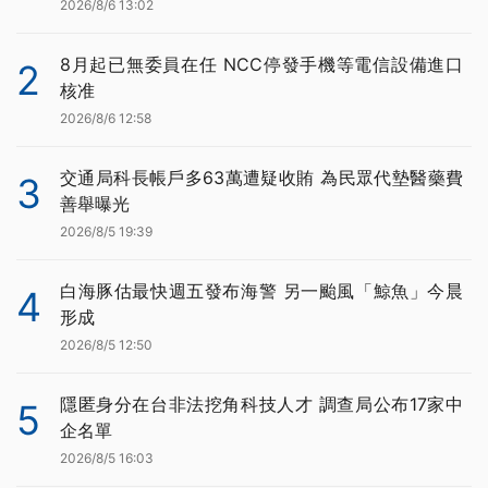
2026/8/6 13:02
8月起已無委員在任 NCC停發手機等電信設備進口
2
核准
2026/8/6 12:58
交通局科長帳戶多63萬遭疑收賄 為民眾代墊醫藥費
3
善舉曝光
2026/8/5 19:39
白海豚估最快週五發布海警 另一颱風「鯨魚」今晨
4
形成
2026/8/5 12:50
隱匿身分在台非法挖角科技人才 調查局公布17家中
5
企名單
2026/8/5 16:03