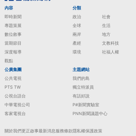
內容
分類
即時新聞
政治
社會
專題策展
全球
生活
數位敘事
兩岸
地方
當期節目
產經
文教科技
深度報導
環境
社福人權
觀點
公廣集團
主題網站
公共電視
我們的島
PTS TW
獨立特派員
公視台語台
有話好說
中華電視公司
P#新聞實驗室
客家電視台
PNN新聞議題中心
關於我們
更正啟事
最新消息
服務條款
隱私權保護政策