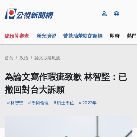
總預算審查
漢光演習
苦茶油苯駢芘超標
即時
熱門
首頁
政治
論文抄襲風波
為論文寫作瑕疵致歉 林智堅：已
撤回對台大訴願
林智堅
學術倫理
碩士學位
2022年
...