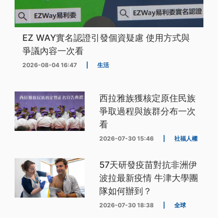
EZ WAY實名認證引發個資疑慮 使用方式與
爭議內容一次看
2026-08-04 16:47
|
生活
西拉雅族獲核定原住民族
爭取過程與族群分布一次
看
2026-07-30 15:46
|
社福人權
57天研發疫苗對抗非洲伊
波拉最新疫情 牛津大學團
隊如何辦到？
2026-07-30 18:38
|
全球