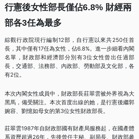
行憲後女性部長僅佔6.8% 財經兩
部各3任為最多
綜觀行政院現行編制12部，自行憲以來共250任首
長，其中僅有17任為女性，佔6.8%。進一步細看內閣
名單，財政部和經濟部分別有3位女性曾出任過部
長，交通部、法務部、內政部、勞動部及文化部，各
有2位。
本次內閣女性成員中，財政部長莊翠雲被外界視為大
黑馬，備受關注。本次首度出線的她，是行憲後繼郭
婉容、劉憶如母女的第3位女性財政部長。
莊翠雲1987年自財政部國有財產局服務起，在國產體
系資歷超過26年，先後曾任主秘、副局長、財政部參