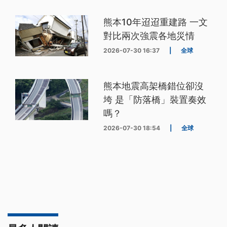
熊本10年迢迢重建路 一文
對比兩次強震各地災情
2026-07-30 16:37
|
全球
熊本地震高架橋錯位卻沒
垮 是「防落橋」裝置奏效
嗎？
2026-07-30 18:54
|
全球