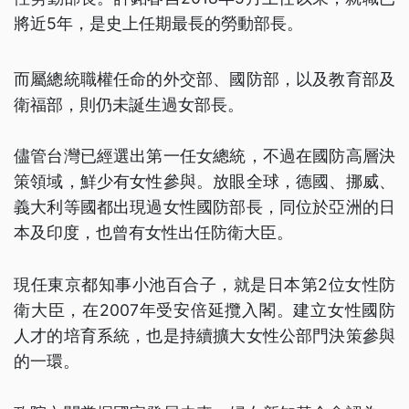
將近5年，是史上任期最長的勞動部長。
而屬總統職權任命的外交部、國防部，以及教育部及
衛福部，則仍未誕生過女部長。
儘管台灣已經選出第一任女總統，不過在國防高層決
策領域，鮮少有女性參與。放眼全球，德國、挪威、
義大利等國都出現過女性國防部長，同位於亞洲的日
本及印度，也曾有女性出任防衛大臣。
現任東京都知事小池百合子，就是日本第2位女性防
衛大臣，在2007年受安倍延攬入閣。建立女性國防
人才的培育系統，也是持續擴大女性公部門決策參與
的一環。