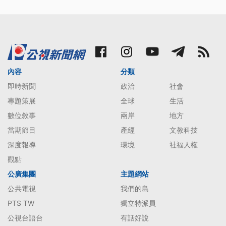
內容
分類
即時新聞
政治
社會
專題策展
全球
生活
數位敘事
兩岸
地方
當期節目
產經
文教科技
深度報導
環境
社福人權
觀點
公廣集團
主題網站
公共電視
我們的島
PTS TW
獨立特派員
公視台語台
有話好說