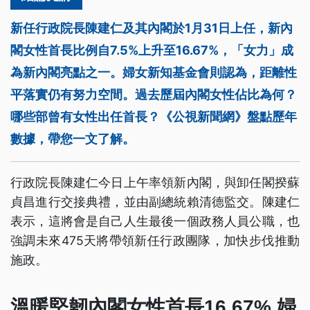
新任行政院長陳建仁及其內閣於1月31日上任，新內
閣女性首長比例自7.5%上升至16.67%，「女力」成
為新內閣亮點之一。婦女新知基金會則認為，距離性
平落實仍有努力空間。過去歷屆內閣女性佔比為何？
哪些部曾有女性出任首長？《公視新聞網》盤點歷年
數據，帶您一文了解。
行政院長陳建仁今日上午率領新內閣，與卸任閣揆蘇
貞昌進行交接典禮，並由副總統賴清德監交。陳建仁
表示，這將會是自己人生最後一個政務人員公職，也
強調未來475天將帶領新任行政團隊，加快步伐推動
施政。
溫暖堅韌內閣女性首長16.67% 婦