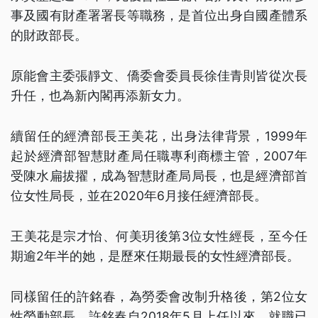
事及國有財產署署長等職務，是首位出身自國產體系
的財政部長。
原能會主委張靜文、僑委會委員長徐佳青則皆從次長
升任，也為新內閣再添新女力。
續留任的經濟部長王美花，出身法律背景，1999年
起於經濟部智慧財產局任職專利商標主管，2007年
受陳水扁拔擢，成為智慧財產局局長，也是經濟部首
位女性局長，並在2020年6月接任經濟部長。
王美花是宗才怡、何美玥後第3位女性經長，至今任
期逾2年半的她，是歷來任期最長的女性經濟部長。
同樣留任的許銘春，為勞委會改制升格後，第2位女
性勞動部長。許銘春自2018年5月上任以來，就職已