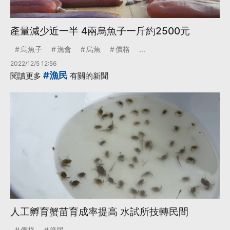
產量減少近一半 4兩烏魚子一斤約2500元
烏魚子
漁會
烏魚
價格
...
2022/12/5 12:56
#漁民
閱讀更多
有關的新聞
人工孵育蟹苗育成率提高 水試所技轉民間
價格
漁民