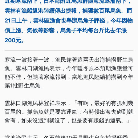
近期寒流南下，日本海附近烏魚群隨海流逐漸南下，
雲林有漁船返港陸續傳出捷報，捕獲數百尾烏魚。而
21日上午，雲林區漁會也舉辦烏魚子評鑑，今年因物
價上漲、氣候等影響，烏魚子平均每台斤比去年漲
200元。
寒流一波接著一波，漁民趁著這兩天出海捕撈野生烏
魚。雲林口湖漁民表示，今年暖冬原本預期漁獲量可
能不佳，但隨著寒流報到，當地漁民陸續捕撈到今年
第1批野生烏魚。
雲林口湖漁民林登祥表示，「有啊，最好的有抓到幾
百尾的。抓烏魚就是要靠運氣，有時候出海去碰到就
會有，如果沒遇到就沒了，也是要有賺錢的運氣。」
當地漁民表示，冬至前後10天是野生烏魚捕撈旺季。