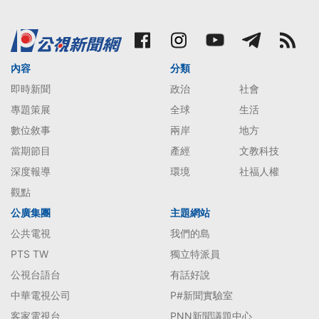
內容
分類
即時新聞
政治
社會
專題策展
全球
生活
數位敘事
兩岸
地方
當期節目
產經
文教科技
深度報導
環境
社福人權
觀點
公廣集團
主題網站
公共電視
我們的島
PTS TW
獨立特派員
公視台語台
有話好說
中華電視公司
P#新聞實驗室
客家電視台
PNN新聞議題中心