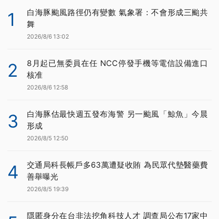
白海豚颱風路徑仍有變數 氣象署：不會形成三颱共
1
舞
2026/8/6 13:02
8月起已無委員在任 NCC停發手機等電信設備進口
2
核准
2026/8/6 12:58
白海豚估最快週五發布海警 另一颱風「鯨魚」今晨
3
形成
2026/8/5 12:50
交通局科長帳戶多63萬遭疑收賄 為民眾代墊醫藥費
4
善舉曝光
2026/8/5 19:39
隱匿身分在台非法挖角科技人才 調查局公布17家中