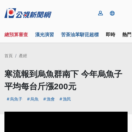
總預算審查
漢光演習
苦茶油苯駢芘超標
即時
熱門
首頁
產經
寒流報到烏魚群南下 今年烏魚子
平均每台斤漲200元
烏魚子
烏魚
漁會
漁民