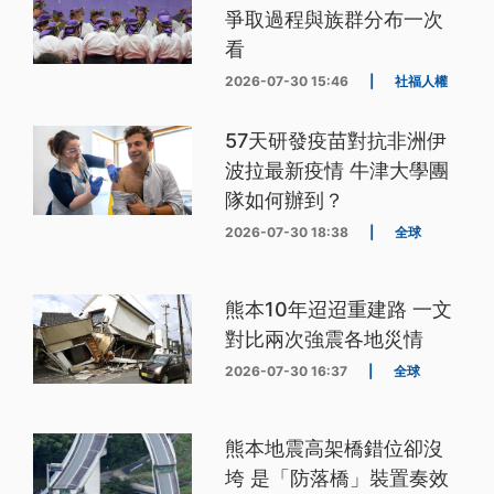
爭取過程與族群分布一次
看
2026-07-30 15:46
|
社福人權
57天研發疫苗對抗非洲伊
波拉最新疫情 牛津大學團
隊如何辦到？
2026-07-30 18:38
|
全球
熊本10年迢迢重建路 一文
對比兩次強震各地災情
2026-07-30 16:37
|
全球
熊本地震高架橋錯位卻沒
垮 是「防落橋」裝置奏效