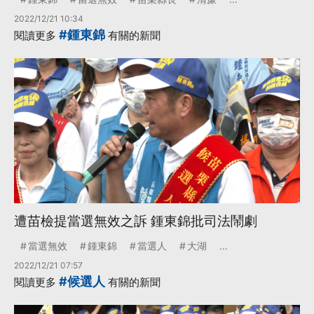
2022/12/21 10:34
#鍾東錦
閱讀更多
有關的新聞
遭苗檢提當選無效之訴 鍾東錦批司法鬧劇
當選無效
鍾東錦
當選人
大湖
...
2022/12/21 07:57
#候選人
閱讀更多
有關的新聞