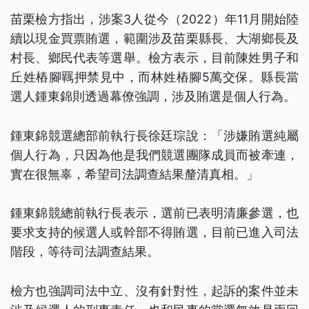
苗栗檢方指出，涉案3人從今（2022）年11月開始陸
續以現金買票賄選，範圍涉及苗栗縣長、大湖鄉長及
村長、鄉民代表等選舉。檢方表示，目前陳姓男子和
丘姓樁腳羈押禁見中，而林姓樁腳5萬交保。縣長當
選人鍾東錦則透過幕僚強調，涉及賄選是個人行為。
鍾東錦競選總部前執行長徐廷琮說：「涉嫌賄選純屬
個人行為，只因為他是我們競選團隊成員而被牽連，
實在很無辜，希望司法調查結果釐清真相。」
鍾東錦競總前執行長表示，選前已表明清廉參選，也
要求支持的候選人或幹部不得賄選，目前已進入司法
階段，等待司法調查結果。
檢方也強調司法中立、沒有針對性，起訴的案件並未