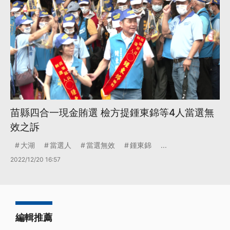
苗縣四合一現金賄選 檢方提鍾東錦等4人當選無
效之訴
大湖
當選人
當選無效
鍾東錦
...
2022/12/20 16:57
編輯推薦