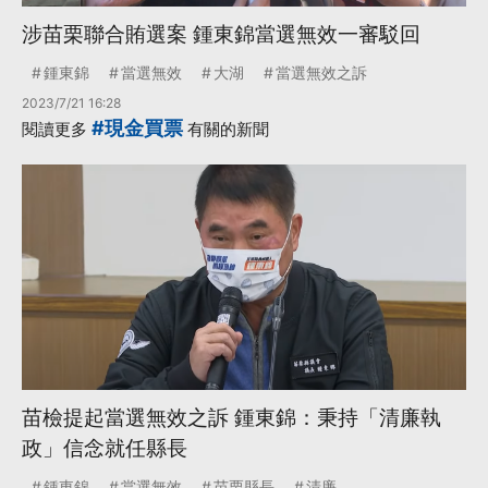
涉苗栗聯合賄選案 鍾東錦當選無效一審駁回
鍾東錦
當選無效
大湖
當選無效之訴
2023/7/21 16:28
#現金買票
閱讀更多
有關的新聞
苗檢提起當選無效之訴 鍾東錦：秉持「清廉執
政」信念就任縣長
鍾東錦
當選無效
苗栗縣長
清廉
...