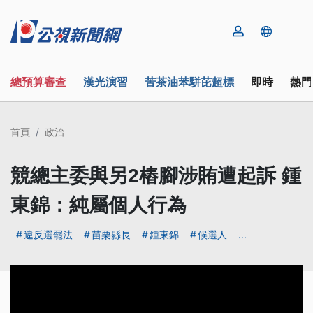
總預算審查
漢光演習
苦茶油苯駢芘超標
即時
熱門
首頁
政治
競總主委與另2樁腳涉賄遭起訴 鍾
東錦：純屬個人行為
違反選罷法
苗栗縣長
鍾東錦
候選人
...