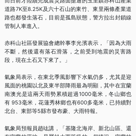
而日前才陸續完成震災路面搶通的玉里鎮赤科山產業
道路7K至8.25K及六十石山的東竹、東里兩條產業道
路也都發生落石，目前是孤島狀態，警方拉出封鎖線
管制人車進入。
赤科山社區發展協會總幹事李光濱表示，「因為大雨
不斷，然後還有落石滑落，之前受到地震的災害路
段，現在土石又下來了。」
氣象局表示，在東北季風影響下水氣仍多，尤其是迎
風面的桃園以北及東半部降雨最為明顯，其中在宜蘭
南澳光是這兩天雨勢累積超過1000毫米，冬山鄉也
有 953毫米，花蓮秀林鄉也有600多毫米，已持續對
北台、東部等5縣市發布豪、大雨特報。
氣象局預報員趙竑講，「基隆北海岸、新北山區、還