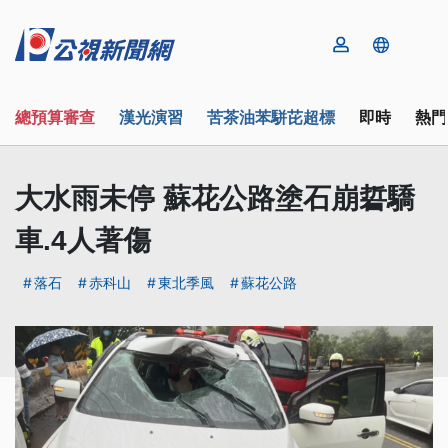
總預算審查
漢光演習
苦茶油苯駢芘超標
即時
熱門
大水雨未停 蘇花公路塗石崩硩驕
車.4人著傷
落石
赤科山
東北季風
蘇花公路