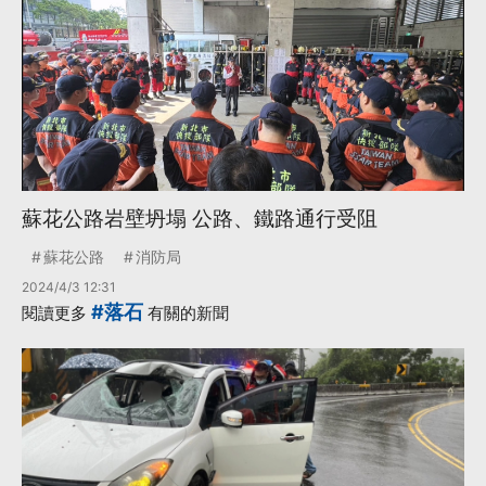
蘇花公路岩壁坍塌 公路、鐵路通行受阻
蘇花公路
消防局
2024/4/3 12:31
#落石
閱讀更多
有關的新聞