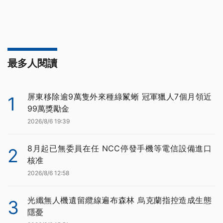
最多人閱讀
屏東移除逾9萬隻外來種綠鬣蜥 冠軍獵人7個月領近
1
99萬獎勵金
2026/8/6 19:39
8月起已無委員在任 NCC停發手機等電信設備進口
2
核准
2026/8/6 12:58
光纖無人機遺留纜線遍布森林 烏克蘭指控造成生態
3
隱憂