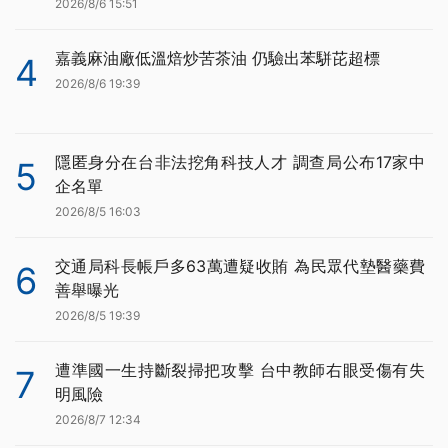
2026/8/6 15:51
嘉義麻油廠低溫焙炒苦茶油 仍驗出苯駢芘超標
4
2026/8/6 19:39
隱匿身分在台非法挖角科技人才 調查局公布17家中
5
企名單
2026/8/5 16:03
交通局科長帳戶多63萬遭疑收賄 為民眾代墊醫藥費
6
善舉曝光
2026/8/5 19:39
遭準國一生持斷裂掃把攻擊 台中教師右眼受傷有失
7
明風險
2026/8/7 12:34