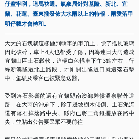
仔窒牢咧，這馬袂通。氣象局針對基隆、新北、宜
蘭、花蓮、臺東攏發佈大水雨以上的特報，雨愛落甲
明仔載才會轉和。
大大的石塊就這樣砸到轎車的車頂上，除了擋風玻璃
因此破碎，車上4人也都受了傷，因為連日大雨造成
宜蘭山區土石鬆軟，這輛白色轎車下午3點左右，行
經新澳隧道北上路段，才剛開出隧道口就遭落石擊
中，駕駛及乘客已被緊急送醫。
受到落石影響的還有宜蘭縣南澳鄉碧候溫泉聯外道
路，在大雨的沖刷下，除了邊坡樹木傾倒、土石泥流
還有落石掉落路中央、縣府已將三角錐擺放在路中
央，並貼出公告要民眾不要前往