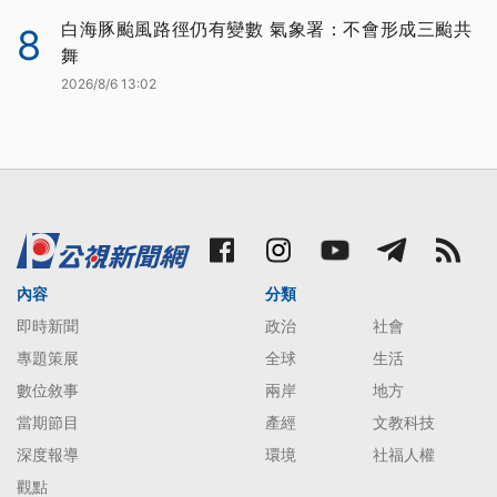
白海豚颱風路徑仍有變數 氣象署：不會形成三颱共
8
舞
2026/8/6 13:02
內容
分類
即時新聞
政治
社會
專題策展
全球
生活
數位敘事
兩岸
地方
當期節目
產經
文教科技
深度報導
環境
社福人權
觀點