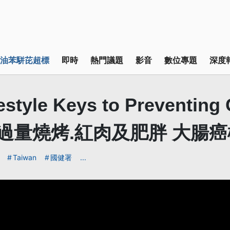
油苯駢芘超標
即時
熱門議題
影音
數位專題
深度
festyle Keys to Preventing
er 過量燒烤.紅肉及肥胖 大腸
Taiwan
國健署
...