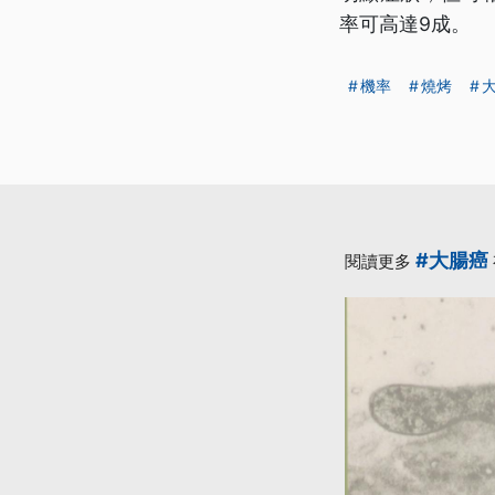
率可高達9成。
機率
燒烤
#大腸癌
閱讀更多