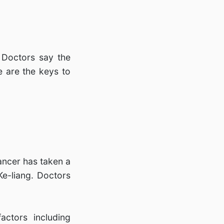
 Doctors say the
e are the keys to
ancer has taken a
Ke-liang. Doctors
actors including