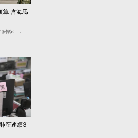
預算 含海馬
張惇涵
...
 肺癌連續3