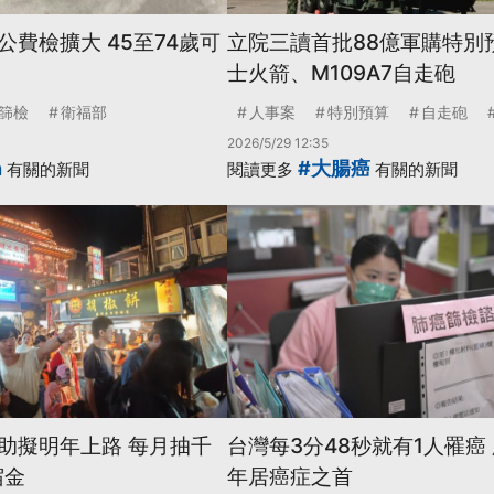
費檢擴大 45至74歲可
立院三讀首批88億軍購特別
士火箭、M109A7自走砲
篩檢
衛福部
人事案
特別預算
自走砲
2026/5/29 12:35
n
#大腸癌
有關的新聞
閱讀更多
有關的新聞
助擬明年上路 每月抽千
台灣每3分48秒就有1人罹癌
宿金
年居癌症之首