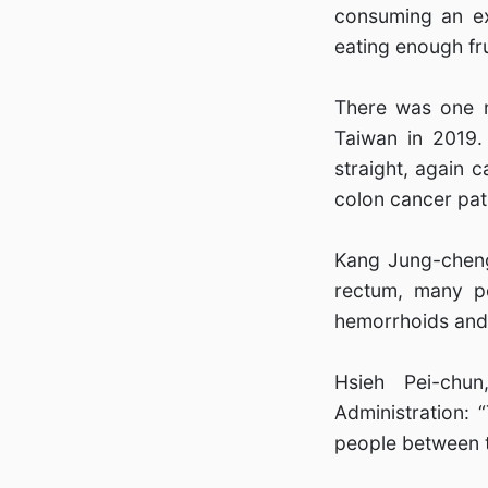
consuming an ex
eating enough fr
There was one n
Taiwan in 2019.
straight, again 
colon cancer pati
Kang Jung-cheng,
rectum, many pe
hemorrhoids and j
Hsieh Pei-chun
Administration: 
people between t