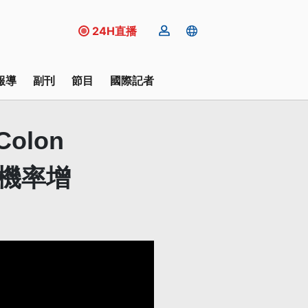
24H直播
報導
副刊
節目
國際記者
 Colon
癌機率增