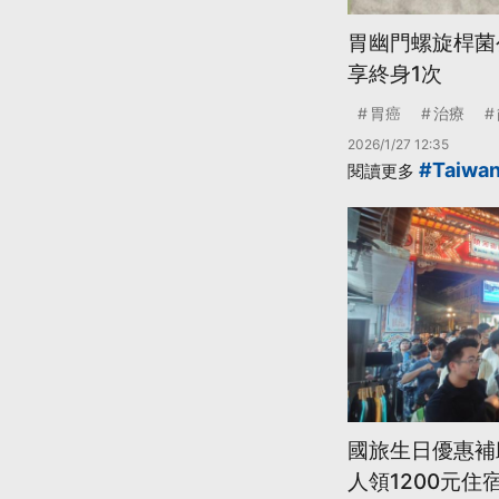
胃幽門螺旋桿菌公
享終身1次
胃癌
治療
2026/1/27 12:35
#Taiwa
閱讀更多
國旅生日優惠補
人領1200元住