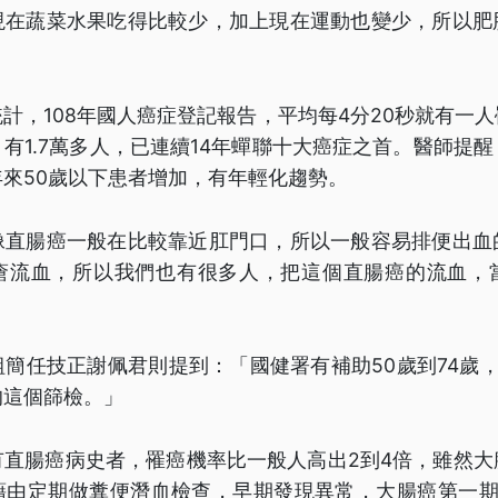
現在蔬菜水果吃得比較少，加上現在運動也變少，所以肥
計，108年國人癌症登記報告，平均每4分20秒就有一
有1.7萬多人，已連續14年蟬聯十大癌症之首。醫師提
來50歲以下患者增加，有年輕化趨勢。
像直腸癌一般在比較靠近肛門口，所以一般容易排便出血
瘡流血，所以我們也有很多人，把這個直腸癌的流血，
簡任技正謝佩君則提到：「國健署有補助50歲到74歲
的這個篩檢。」
有直腸癌病史者，罹癌機率比一般人高出2到4倍，雖然大
藉由定期做糞便潛血檢查，早期發現異常，大腸癌第一期