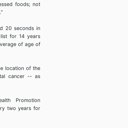
essed foods; not
.”
nd 20 seconds in
ist for 14 years
average of age of
e location of the
tal cancer -- as
ealth Promotion
ery two years for