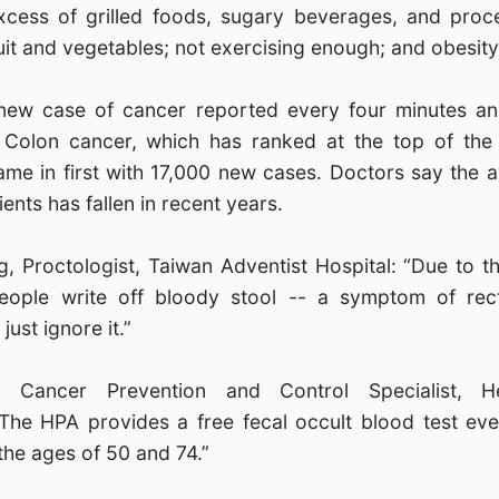
cess of grilled foods, sugary beverages, and proc
uit and vegetables; not exercising enough; and obesity
ew case of cancer reported every four minutes a
 Colon cancer, which has ranked at the top of the l
came in first with 17,000 new cases. Doctors say the 
ents has fallen in recent years.
 Proctologist, Taiwan Adventist Hospital: “Due to th
ople write off bloody stool -- a symptom of rec
ust ignore it.”
, Cancer Prevention and Control Specialist, H
“The HPA provides a free fecal occult blood test ev
he ages of 50 and 74.”