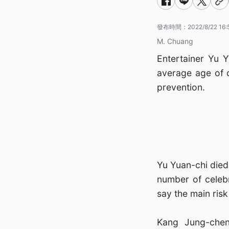
發布時間：
2022/8/22 16:
M. Chuang
Entertainer Yu 
average age of c
prevention.
Yu Yuan-chi died
number of celebr
say the main risk
Kang Jung-cheng