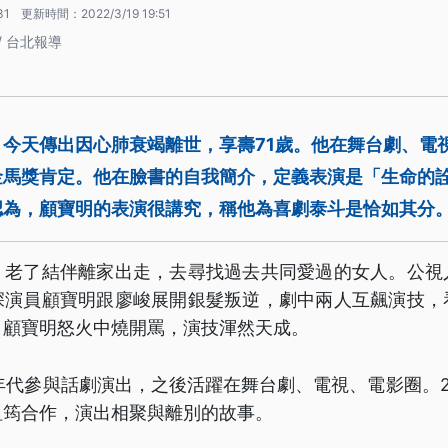
31
更新時間：
2022/3/19 19:51
/ 台北報導
今天傳出因心肺衰竭離世，享壽71歲。他在舞台劇、電
金馬獎肯定。他在臉書的自我簡介，定義表演是「生命的
認為，顧寶明的表演很講究，稱他為喜劇泰斗是恰如其分
，老了結伴離家出走，去尋找過去共同愛過的女人。公視
深演員顧寶明跟廖峻展開銀髮叛逆，劇中兩人互飆演技，
，顧寶明怒火中燒開罵，演技渾然天成。
年代參與話劇演出，之後活躍在舞台劇、電視、電影圈。2
祖筠合作，演出相聚與離別的故事。