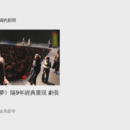
關的新聞
夢》隔9年經典重現 劇長
金馬影帝