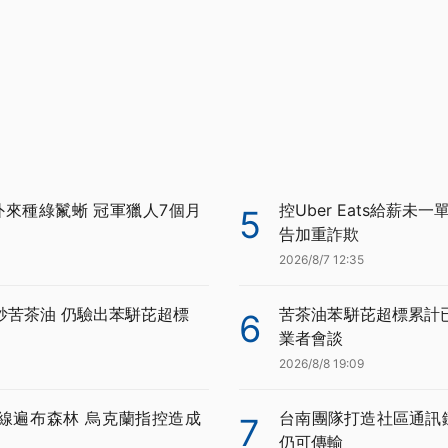
外來種綠鬣蜥 冠軍獵人7個月
控Uber Eats給薪未
5
告加重詐欺
2026/8/7 12:35
炒苦茶油 仍驗出苯駢芘超標
苦茶油苯駢芘超標累計已
6
業者會談
2026/8/8 19:09
線遍布森林 烏克蘭指控造成
台南團隊打造社區通訊鏈 
7
仍可傳輸