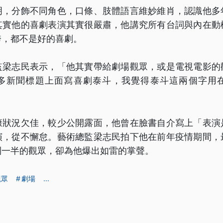
明，分飾不同角色，口條、肢體語言維妙維肖，認識他多
其實他的喜劇表演其實很嚴肅，他講究所有台詞與內在動
誇，都不是好的喜劇。
監梁志民表示，「他其實帶給劇場觀眾，或是電視電影的
多新聞標題上面寫喜劇泰斗，我覺得泰斗這兩個字用
康狀況欠佳，較少公開露面，他曾在臉書自介寫上「表演
演，從不懈怠。藝術總監梁志民拍下他在前年疫情期間，
到一半的觀眾，卻為他爆出如雷的掌聲。
觀眾
劇場
...