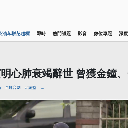
茶油苯駢芘超標
即時
熱門議題
影音
數位專題
深度
明心肺衰竭辭世 曾獲金鐘
竭
舞台劇
總監
...