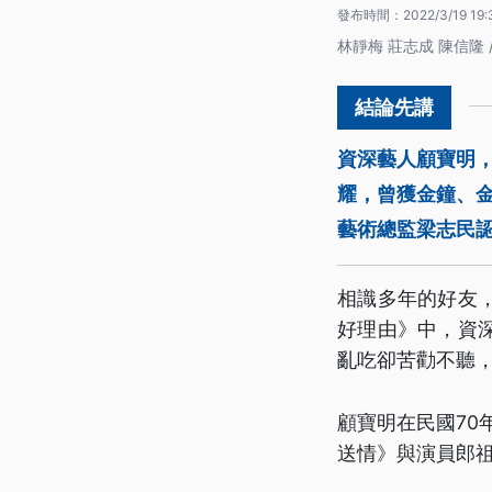
發布時間：
2022/3/19 19:
林靜梅 莊志成 陳信隆 
資深藝人顧寶明，
耀，曾獲金鐘、
藝術總監梁志民
相識多年的好友
好理由》中，資
亂吃卻苦勸不聽
顧寶明在民國70
送情》與演員郎