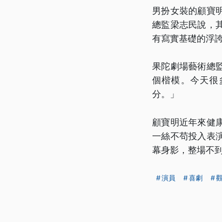
男扮女裝的顧寶
總監梁志民說，
有寫實基礎的浮
果陀劇場藝術總
個楷模。今天很
分。」
顧寶明近年來健
一絲不苟投入表
幕身影，整場不
演員
喜劇