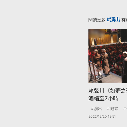
#演出
閱讀更多
有
賴聲川《如夢之
濃縮至7小時
演出
觀眾
2022/12/20 19:51