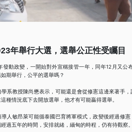
）
023年舉行大選，選舉公正性受矚目
1年發動政變，一開始對外宣稱接管一年，同年12月又公布
場如期舉行，公平的選舉嗎？
務學系教授陳尚懋表示，可能還是會從修憲這邊來著手，
在這種情況底下去開放選舉，他才有可能贏得選舉。
領導人敏昂萊可能循泰國巴育將軍模式，政變後經過修憲
國經過五年的時間，安排就緒，緬甸的時程，仍有待觀