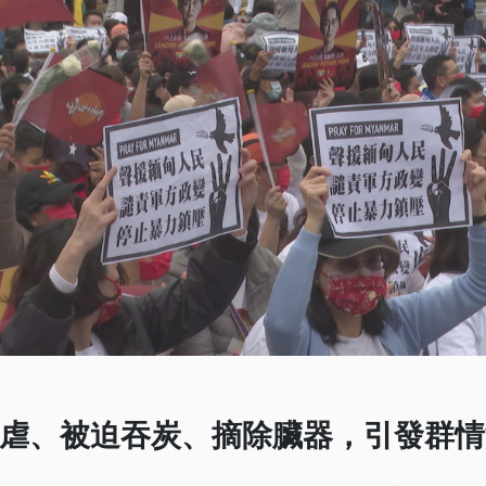
虐、被迫吞炭、摘除臟器，引發群情