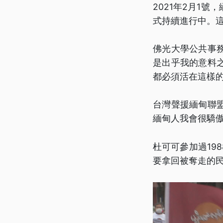
2021年2月1
式持續進行中。
佛光大學公共事
是出乎我的意料
都必須活在這樣
台灣聲援緬甸聯
緬甸人我會很驕
杜可可參加過19
要拿回被奪走的