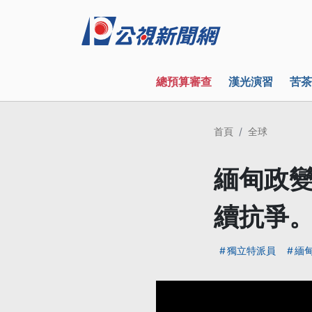
總預算審查
漢光演習
苦茶
首頁
全球
緬甸政
續抗爭
獨立特派員
緬