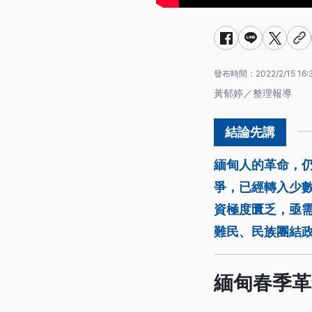
發布時間：
2022/2/15 16:
黃郁婷／整理報導
緬甸人的革命，
爭，已經轉入少
資極度匱乏，亟
難民、民族團結
緬甸春季革