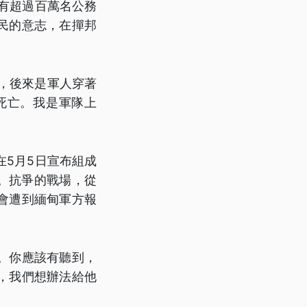
有超過百萬名公務
民的意志，在撣邦
鎮壓，後來是軍人穿著
死亡。我是軍隊上
在5月5日宣布組成
。抗爭的戰場，從
會遭到緬甸軍方報
。你應該有聽到，
，我們想辦法給他