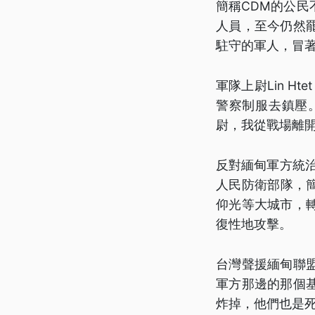
簡稱CDM的公
人員，至今仍然
駐守的軍人，冒
軍隊上尉Lin H
警察制服去鎮壓
尉，我從戰場離
反對緬甸軍方統治
人民防衛部隊，
仰光等大城市，
復性地攻擊。
台灣聲援緬甸聯
軍方那邊的那個
炸掉，他們也是