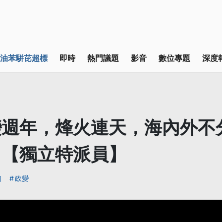
油苯駢芘超標
即時
熱門議題
影音
數位專題
深度
變週年，烽火連天，海內外不
。【獨立特派員】
甸
政變