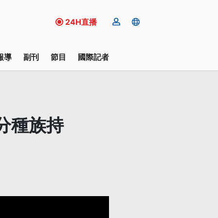
24H直播
報導
副刊
節目
國際記者
分種族持