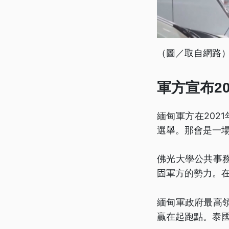
（圖／取自網路
軍方宣布2
緬甸軍方在202
選舉。那會是一
佛光大學公共事
固軍方的勢力。
緬甸軍政府最高
贏在起跑點。泰