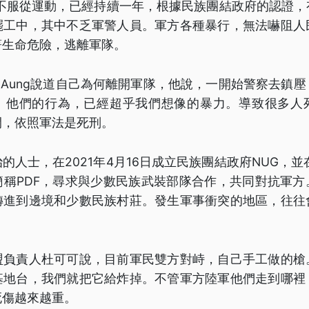
民不服從運動，已經持續一年，根據民族團結政府的認證，
罷工中，其中不乏軍警人員。軍方各種暴行，無法嚇阻人
著生命危險，逃離軍隊。
tet Aung說道自己為何離開軍隊，他說，一開始警察去
。他們的行為，已經超乎我們想像的暴力。導致很多人
開，依照軍法是死刑。
的人士，在2021年4月16日成立民族團結政府NUG，並
簡稱PDF，尋求與少數民族武裝部隊合作，共同對抗軍方
轉進到邊境和少數民族村莊。發生軍事衝突的地區，往往
盟負責人杜可可說，目前軍民雙方對峙，自己手工做的槍
基地台，我們就把它給炸掉。不管軍方陸軍他們走到哪裡
死傷越來越重。