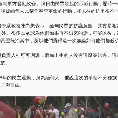
號，緬甸軍方發動政變。隔日由民眾發起的示威行動，歷時
這場被緬甸人民稱作春季革命的行動，和以往的抗爭很不
務學系教授陳尚懋表示，緬甸民眾的抗議意圖，其實是相
之外。很多民眾認為他們如果再不出來的話，可能以後，
的高壓統治當中，所以他們覺得這一次無論如何他們都必
盟負責人杜可可則說，緬甸出生的人沒有這麼團結過。這
傲的。
88年的民主運動，身為緬甸人，他說這次的革命不分種
民主與自由。