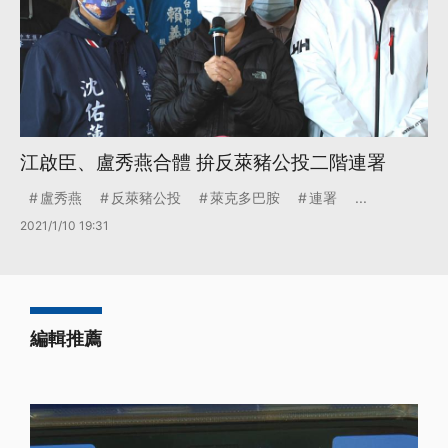
江啟臣、盧秀燕合體 拚反萊豬公投二階連署
盧秀燕
反萊豬公投
萊克多巴胺
連署
...
2021/1/10 19:31
編輯推薦