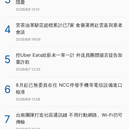
隱憂
2026/8/6 15:51
苦茶油苯駢芘超標累計已7家 食藥署將赴雲嘉與業者
4
會談
2026/8/8 19:09
控Uber Eats給薪未一單一計 外送員團體揚言提告加
5
重詐欺
2026/8/7 12:35
8月起已無委員在任 NCC停發手機等電信設備進口
6
核准
2026/8/6 12:58
台南團隊打造社區通訊鏈 不用行動網路、Wi-Fi仍可
7
傳輸