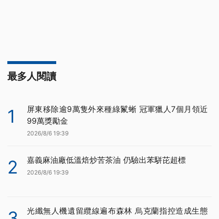
最多人閱讀
屏東移除逾9萬隻外來種綠鬣蜥 冠軍獵人7個月領近
1
99萬獎勵金
2026/8/6 19:39
嘉義麻油廠低溫焙炒苦茶油 仍驗出苯駢芘超標
2
2026/8/6 19:39
光纖無人機遺留纜線遍布森林 烏克蘭指控造成生態
3