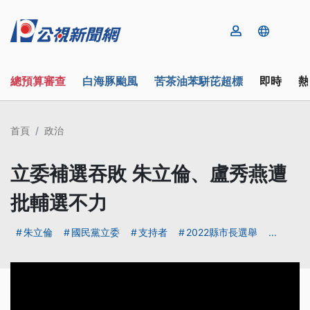
總預算審查
白海豚颱風
苦茶油苯駢芘超標
即時
熱
首頁
政治
立委補選吞敗 朱立倫、盧秀燕遭
批輔選不力
朱立倫
國民黨立委
支持者
2022縣市長選舉
...