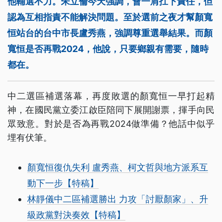
他輔選不力。朱立倫今天強調，會一肩扛下責任，但
認為互相指責不能解決問題。至於選前之夜才幫顏寬
恒站台的台中市長盧秀燕，強調尊重選舉結果。而顏
寬恒是否再戰2024，他說，只要鄉親有需要，隨時
都在。
中二選區補選落幕，再度敗選的顏寬恒一早打起精
神，在國民黨立委江啟臣陪同下展開謝票，揮手向民
眾致意。對於是否為再戰2024做準備？他話中似乎
埋有伏筆。
顏寬恒復仇失利 盧秀燕、柯文哲與地方派系互
動下一步【特稿】
林靜儀中二區補選勝出 力攻「討厭顏家」、升
級政黨對決奏效【特稿】