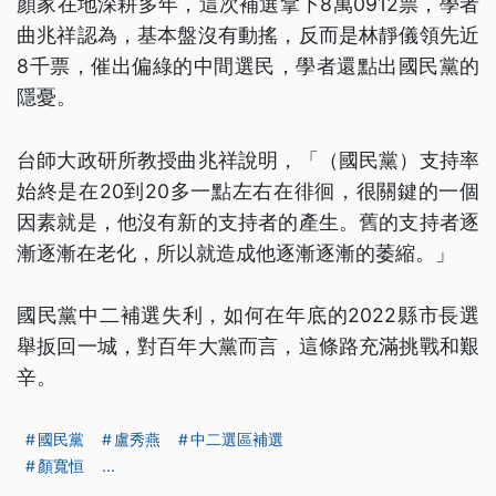
顏家在地深耕多年，這次補選拿下8萬0912票，學者
曲兆祥認為，基本盤沒有動搖，反而是林靜儀領先近
8千票，催出偏綠的中間選民，學者還點出國民黨的
隱憂。
台師大政研所教授曲兆祥說明，「（國民黨）支持率
始終是在20到20多一點左右在徘徊，很關鍵的一個
因素就是，他沒有新的支持者的產生。舊的支持者逐
漸逐漸在老化，所以就造成他逐漸逐漸的萎縮。」
國民黨中二補選失利，如何在年底的2022縣市長選
舉扳回一城，對百年大黨而言，這條路充滿挑戰和艱
辛。
國民黨
盧秀燕
中二選區補選
顏寬恒
...