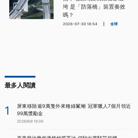
垮 是「防落橋」裝置奏效
嗎？
2026-07-30 18:54
|
全球
最多人閱讀
屏東移除逾9萬隻外來種綠鬣蜥 冠軍獵人7個月領近
1
99萬獎勵金
2026/8/6 19:39
嘉義麻油廠低溫焙炒苦茶油 仍驗出苯駢芘超標