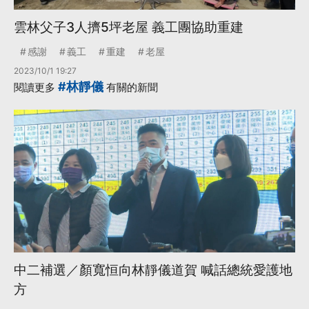
雲林父子3人擠5坪老屋 義工團協助重建
感謝
義工
重建
老屋
2023/10/1 19:27
#林靜儀
閱讀更多
有關的新聞
中二補選／顏寬恒向林靜儀道賀 喊話總統愛護地
方