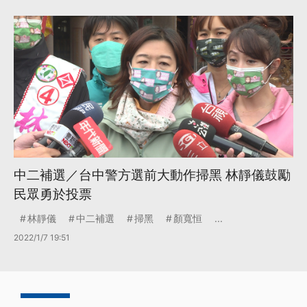
中二補選／台中警方選前大動作掃黑 林靜儀鼓勵
民眾勇於投票
林靜儀
中二補選
掃黑
顏寬恒
...
2022/1/7 19:51