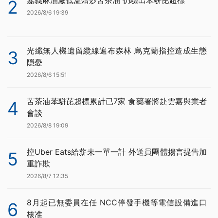
2
2026/8/6 19:39
光纖無人機遺留纜線遍布森林 烏克蘭指控造成生態
3
隱憂
2026/8/6 15:51
苦茶油苯駢芘超標累計已7家 食藥署將赴雲嘉與業者
4
會談
2026/8/8 19:09
控Uber Eats給薪未一單一計 外送員團體揚言提告加
5
重詐欺
2026/8/7 12:35
8月起已無委員在任 NCC停發手機等電信設備進口
6
核准