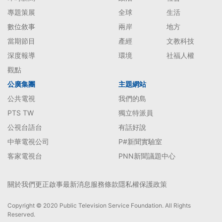
專題策展
全球
生活
數位敘事
兩岸
地方
當期節目
產經
文教科技
深度報導
環境
社福人權
觀點
公廣集團
主題網站
公共電視
我們的島
PTS TW
獨立特派員
公視台語台
有話好說
中華電視公司
P#新聞實驗室
客家電視台
PNN新聞議題中心
關於我們
更正啟事
最新消息
服務條款
隱私權保護政策
Copyright © 2020 Public Television Service Foundation. All Rights
Reserved.