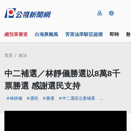
總預算審查
白海豚颱風
苦茶油苯駢芘超標
即時
熱
首頁
政治
中二補選／林靜儀勝選以8萬8千
票勝選 感謝選民支持
林靜儀
選民
勝選
中二選區立委補選
...