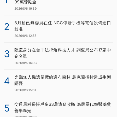
99萬獎勵金
2026/8/6 19:39
8月起已無委員在任 NCC停發手機等電信設備進口
2
核准
2026/8/6 12:58
隱匿身分在台非法挖角科技人才 調查局公布17家中
3
企名單
2026/8/5 16:03
光纖無人機遺留纜線遍布森林 烏克蘭指控造成生態
4
隱憂
2026/8/6 15:51
交通局科長帳戶多63萬遭疑收賄 為民眾代墊醫藥費
5
善舉曝光