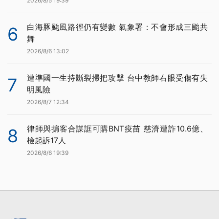
2026/8/5 19:39
白海豚颱風路徑仍有變數 氣象署：不會形成三颱共
6
舞
2026/8/6 13:02
遭準國一生持斷裂掃把攻擊 台中教師右眼受傷有失
7
明風險
2026/8/7 12:34
律師與掮客合謀誆可購BNT疫苗 慈濟遭詐10.6億、
8
檢起訴17人
2026/8/6 19:39