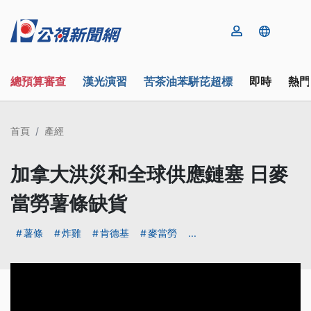
總預算審查
漢光演習
苦茶油苯駢芘超標
即時
熱門
首頁
產經
加拿大洪災和全球供應鏈塞 日麥
當勞薯條缺貨
薯條
炸雞
肯德基
麥當勞
...