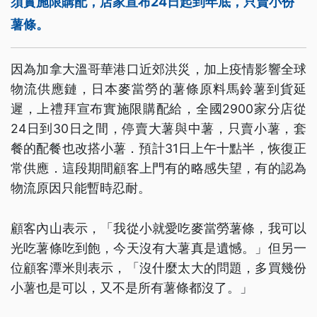
須實施限購配，店家宣布24日起到年底，只賣小份
薯條。
因為加拿大溫哥華港口近郊洪災，加上疫情影響全球
物流供應鏈，日本麥當勞的薯條原料馬鈴薯到貨延
遲，上禮拜宣布實施限購配給，全國2900家分店從
24日到30日之間，停賣大薯與中薯，只賣小薯，套
餐的配餐也改搭小薯．預計31日上午十點半，恢復正
常供應．這段期間顧客上門有的略感失望，有的認為
物流原因只能暫時忍耐。
顧客內山表示，「我從小就愛吃麥當勞薯條，我可以
光吃薯條吃到飽，今天沒有大薯真是遺憾。」但另一
位顧客潭米則表示，「沒什麼太大的問題，多買幾份
小薯也是可以，又不是所有薯條都沒了。」