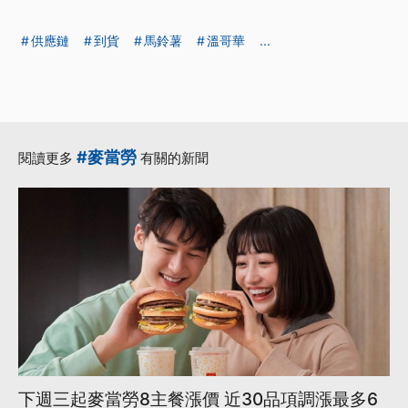
供應鏈
到貨
馬鈴薯
溫哥華
...
#麥當勞
閱讀更多
有關的新聞
下週三起麥當勞8主餐漲價 近30品項調漲最多6