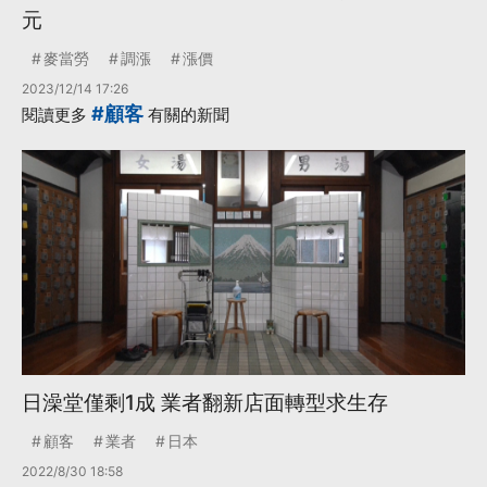
元
麥當勞
調漲
漲價
2023/12/14 17:26
#顧客
閱讀更多
有關的新聞
日澡堂僅剩1成 業者翻新店面轉型求生存
顧客
業者
日本
2022/8/30 18:58