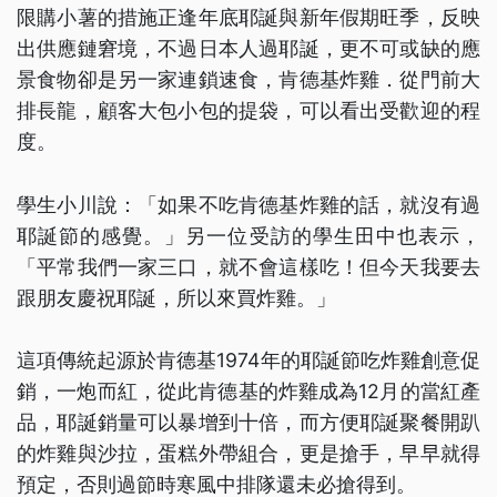
限購小薯的措施正逢年底耶誕與新年假期旺季，反映
出供應鏈窘境，不過日本人過耶誕，更不可或缺的應
景食物卻是另一家連鎖速食，肯德基炸雞．從門前大
排長龍，顧客大包小包的提袋，可以看出受歡迎的程
度。
學生小川說：「如果不吃肯德基炸雞的話，就沒有過
耶誕節的感覺。」另一位受訪的學生田中也表示，
「平常我們一家三口，就不會這樣吃！但今天我要去
跟朋友慶祝耶誕，所以來買炸雞。」
這項傳統起源於肯德基1974年的耶誕節吃炸雞創意促
銷，一炮而紅，從此肯德基的炸雞成為12月的當紅產
品，耶誕銷量可以暴增到十倍，而方便耶誕聚餐開趴
的炸雞與沙拉，蛋糕外帶組合，更是搶手，早早就得
預定，否則過節時寒風中排隊還未必搶得到。