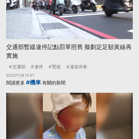
交通部暫緩違停記點罰單照舊 擬劃定足額黃線再
實施
交通部
違停
暫緩
違規停車
2023/11/8 12:31
#機車
閱讀更多
有關的新聞