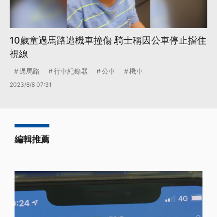
10歲童過馬路遭機車撞傷 騎士稱因公車停止擋住
視線
過馬路
行車紀錄器
公車
機車
2023/8/8 07:31
編輯推薦