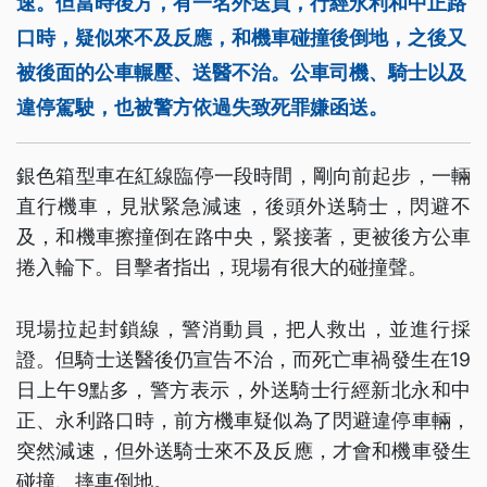
速。但當時後方，有一名外送員，行經永利和中正路
口時，疑似來不及反應，和機車碰撞後倒地，之後又
被後面的公車輾壓、送醫不治。公車司機、騎士以及
違停駕駛，也被警方依過失致死罪嫌函送。
銀色箱型車在紅線臨停一段時間，剛向前起步，一輛
直行機車，見狀緊急減速，後頭外送騎士，閃避不
及，和機車擦撞倒在路中央，緊接著，更被後方公車
捲入輪下。目擊者指出，現場有很大的碰撞聲。
現場拉起封鎖線，警消動員，把人救出，並進行採
證。但騎士送醫後仍宣告不治，而死亡車禍發生在19
日上午9點多，警方表示，外送騎士行經新北永和中
正、永利路口時，前方機車疑似為了閃避違停車輛，
突然減速，但外送騎士來不及反應，才會和機車發生
碰撞、摔車倒地。