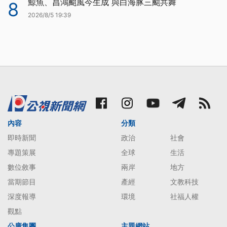
鯨魚、昌鴻颱風今生成 與白海豚三颱共舞
8
2026/8/5 19:39
內容
分類
即時新聞
政治
社會
專題策展
全球
生活
數位敘事
兩岸
地方
當期節目
產經
文教科技
深度報導
環境
社福人權
觀點
公廣集團
主題網站