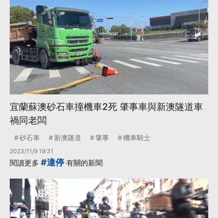
宜蘭蘇澳砂石車撞機車2死 肇事車與新澳隧道車
禍同老闆
砂石車
新澳隧道
肇事
機車騎士
2023/11/9 19:31
#違停
閱讀更多
有關的新聞