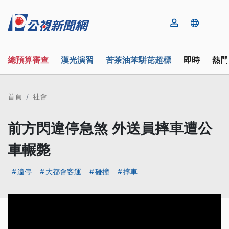
總預算審查
漢光演習
苦茶油苯駢芘超標
即時
熱門
首頁
社會
前方閃違停急煞 外送員摔車遭公
車輾斃
違停
大都會客運
碰撞
摔車