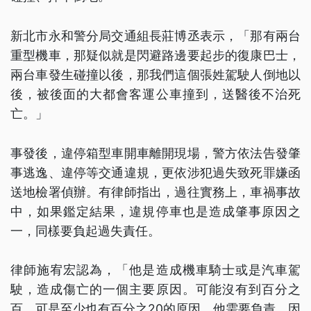
新北市永和警分局交通組長莊博丞表示，「那有兩台
重型機車，那疑似就是閃避路邊要起步的復康巴士，
兩台車發生碰撞以後，那我們這個張姓駕駛人倒地以
後，被後面的大都會客運公車撞到，送醫後不治死
亡。」
事發後，違停箱型車開車離開現場，警方依法告發肇
事逃逸、違停等交通違規，更依涉犯過失致死罪嫌函
送地檢署偵辦。有律師指出，過往實務上，車禍事故
中，如果鑑定結果，違規停車也是造成肇事原因之
一，同樣要負起過失責任。
律師施宥宏認為，「他是造成機車騎士或是汽車駕
駛，造成傷亡的一個主要原因。可能沒有到百分之
百，可是至少也有百分之20的原因，他需要負責，因